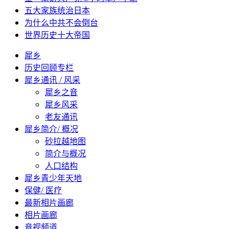
五大家族统治日本
为什么中共不会倒台
世界历史十大帝国
犀乡
历史回顾专栏
犀乡通讯 / 风采
犀乡之音
犀乡风采
老友通讯
犀乡简介/ 概况
砂拉越地图
简介与概况
人口结构
犀乡青少年天地
保健/ 医疗
最新相片画廊
相片画廊
音视频道