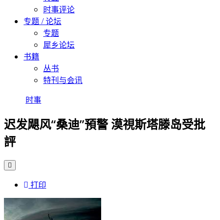
时事评论
专题 / 论坛
专题
犀乡论坛
书籍
丛书
特刊与会讯
时事
迟发飓风“桑迪”預警 漠視斯塔滕岛受批
評
打印