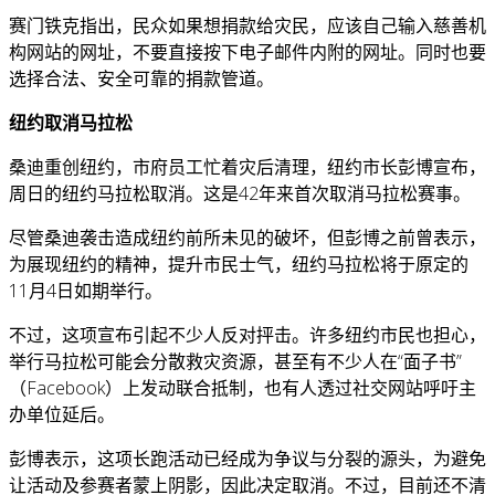
赛门铁克指出，民众如果想捐款给灾民，应该自己输入慈善机
构网站的网址，不要直接按下电子邮件内附的网址。同时也要
选择合法、安全可靠的捐款管道。
纽约取消马拉松
桑迪重创纽约，市府员工忙着灾后清理，纽约市长彭博宣布，
周日的纽约马拉松取消。这是42年来首次取消马拉松赛事。
尽管桑迪袭击造成纽约前所未见的破坏，但彭博之前曾表示，
为展现纽约的精神，提升市民士气，纽约马拉松将于原定的
11月4日如期举行。
不过，这项宣布引起不少人反对抨击。许多纽约市民也担心，
举行马拉松可能会分散救灾资源，甚至有不少人在“面子书”
（Facebook）上发动联合抵制，也有人透过社交网站呼吁主
办单位延后。
彭博表示，这项长跑活动已经成为争议与分裂的源头，为避免
让活动及参赛者蒙上阴影，因此决定取消。不过，目前还不清