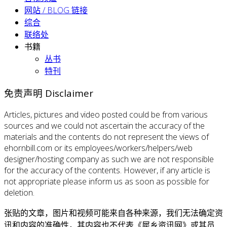
网站 / BLOG 链接
综合
联络处
书籍
丛书
特刊
免责声明 Disclaimer
Articles, pictures and video posted could be from various
sources and we could not ascertain the accuracy of the
materials and the contents do not represent the views of
ehornbill.com or its employees/workers/helpers/web
designer/hosting company as such we are not responsible
for the accuracy of the contents. However, if any article is
not appropriate please inform us as soon as possible for
deletion.
张贴的文章，图片和视频可能来自各种来源，我们无法确定资
讯和内容的准确性，其内容也不代表《犀乡资讯网》或其员