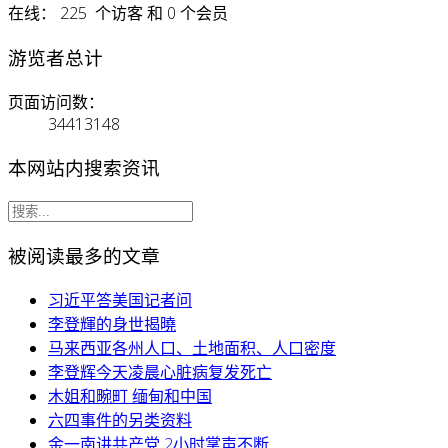
在线： 225 个访客 和 0 个会员
游览者总计
页面访问数：
34413148
本网站内搜索资讯
被阅读最多的文章
习近平答美国记者问
李登輝的身世揭曉
马来西亚各州人口、土地面积、人口密度
李登辉今天凌晨心脏病复发死亡
木姐和畹町 缅甸和中国
六四事件的另类资料
金一南讲共产党 2小时掌声不断