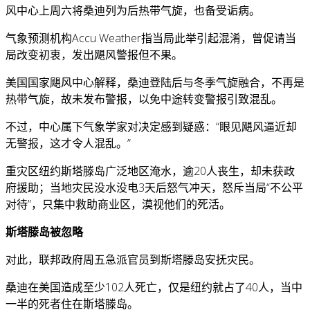
风中心上周六将桑迪列为后热带气旋，也备受诟病。
气象预测机构Accu Weather指当局此举引起混淆，曾促请当
局改变初衷，发出飓风警报但不果。
美国国家飓风中心解释，桑迪登陆后与冬季气旋融合，不再是
热带气旋，故未发布警报，以免中途转变警报引致混乱。
不过，中心属下气象学家对决定感到疑惑：“眼见飓风逼近却
无警报，这才令人混乱。”
重灾区纽约斯塔滕岛广泛地区淹水，逾20人丧生，却未获政
府援助；当地灾民没水没电3天后怒气冲天，怒斥当局“不公平
对待”，只集中救助商业区，漠视他们的死活。
斯塔滕岛被忽略
对此，联邦政府周五急派官员到斯塔滕岛安抚灾民。
桑迪在美国造成至少102人死亡，仅是纽约就占了40人，当中
一半的死者住在斯塔滕岛。