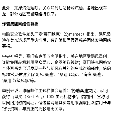
此外，东岸汽油短缺，民众涌到油站抢购汽油，各地出现车
龙，部分地区需警察维持秩序。
诈骗集团网络假募捐
电脑安全软件龙头厂商“赛门铁克”（Symantec）指出，飓风桑
迪在美东造成严重灾情后，有诈骗集团假冒慈善团体发动网络
募捐。
中央社报导，赛门铁克周五声明指出，美东地区受飓风重创，
诈骗集团趁机利用民众爱心，企图骗取钱财；赛门铁克网络安
全侦测系统最近发现一些与飓风有关的钓鱼式诈骗邮件，信函
标题常见关键字有“飓风-桑迪”、“桑迪-风暴”、“海岸-桑迪”、
“桑迪-超级风暴”等。
举例来说，诈骗邮件主题栏位会写着：“协助桑迪灾民，就可
获得百思买（Best Buy）1000美元礼物卡”。信内附上宣称可
以网络捐款的网址，但这些网址其实是用来骗取民众信用卡与
银行资料，与真正的捐款毫无关系。