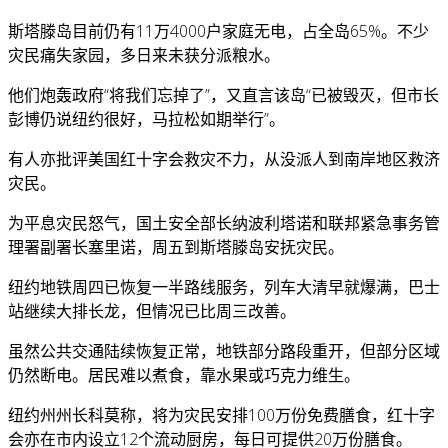
斯塔滕岛目前仍有11万4000户家庭无电，占全岛65%。不少
灾民痛失家园，多日来未获分派粮水。
他们炮轰政府“将我们忘掉了”，又直言该岛“已被毁灭，但市长
彭博仍说纽约很好，马拉松如期举行”。
有人亦批评美国红十字会救灾不力，从没派人到南岸地区救济
灾民。
为平息灾民怒气，国土安全部长纳波利塔诺和联邦紧急事务管
理署副署长塞里诺，周五到斯塔滕岛安抚灾民。
纽约地铁周四已恢复一半路线服务，列车大清早就爆满，巴士
站继续大排长龙，但情况已比周三改善。
虽然公共交通陆续恢复正常，地铁部分路段重开，但部分区域
仍然断电。居民难以煮食，靠水果或巧克力维生。
纽约州州长科莫称，将为灾民安排100万份免费膳食，红十字
会亦在市内设立12个流动厨房，每日可提供20万份膳食。