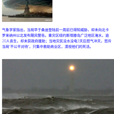
气象学家指出，当局早于桑迪登陆前一周前已得知威胁，却未向北卡
罗来纳州以北发布飓风警告。重灾区纽约斯塔滕岛广泛地区淹水，逾
20人丧生，却未获政府援助；当地灾民没水没电3天后怒气冲天，怒斥
当局“不公平对待”，只集中救助商业区，漠视他们的死活。