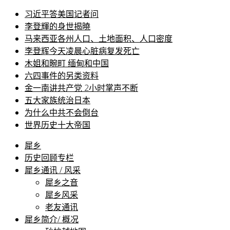
习近平答美国记者问
李登輝的身世揭曉
马来西亚各州人口、土地面积、人口密度
李登辉今天凌晨心脏病复发死亡
木姐和畹町 缅甸和中国
六四事件的另类资料
金一南讲共产党 2小时掌声不断
五大家族统治日本
为什么中共不会倒台
世界历史十大帝国
犀乡
历史回顾专栏
犀乡通讯 / 风采
犀乡之音
犀乡风采
老友通讯
犀乡简介/ 概况