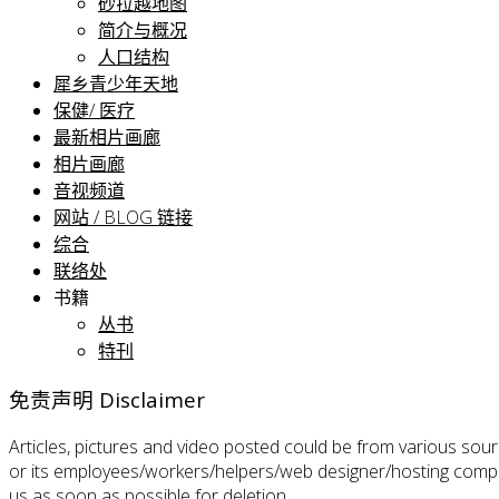
砂拉越地图
简介与概况
人口结构
犀乡青少年天地
保健/ 医疗
最新相片画廊
相片画廊
音视频道
网站 / BLOG 链接
综合
联络处
书籍
丛书
特刊
免责声明 Disclaimer
Articles, pictures and video posted could be from various sou
or its employees/workers/helpers/web designer/hosting company
us as soon as possible for deletion.