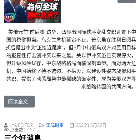
美俄元首“前后脚”访华，凸显出国际秩序变乱交织背景下中
国的稳健担当。乌克兰危机延宕不止，普京虽在胜利日阅兵
式后提出冲突“正接近尾声”，但5月中旬俄乌双方对民用目标
的报复性打击创冲突以来之最。美以伊冲突虽已实现停火，
但升级风险犹存，中东战略格局面临深刻重塑。面对两大危
机，中国始终坚持不选边、不拱火，以建设性姿态凝聚和平
共识，提供了动荡局势中最稀缺的确定性，成为美俄双方寻
求战略转圜的共同方向。
阅读全文...
LYA-EDITOR
国际时事
2026年5月22日
点击数：157
三个好消息