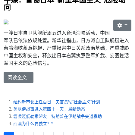
向
一艘日本自卫队舰艇周五进入台湾海峡活动，中国
军队已依法依规处置。新华社指出，日方派自卫队舰艇进入
台湾海峡蓄意挑衅，严重损害中日关系政治基础，严重威胁
中国主权和安全，释放出日本右翼执意整军扩武、妄图复活
军国主义的危险信号。
阅读全文...
纽约新市长上任百日 矢言贯彻“社会主义”计划
美以伊战事进入第四十一天，最新动态
霸凌贬低勒索盟友 特朗普在伊朗战争失道寡助
西澳为什么要独立？*