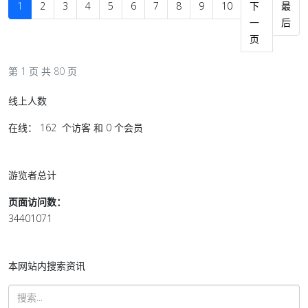
1
2
3
4
5
6
7
8
9
10
下
最
一
后
页
第 1 页 共 80 页
线上人数
在线： 162 个访客 和 0 个会员
游览者总计
页面访问数：
34401071
本网站内搜索资讯