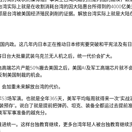
湾实际上就是在收割消耗台湾的因大陆惠台所得到的4000亿
都是台湾被美国经济殖民剥削的证据。解放台湾实际上就是大陆
涉中国内政。这几年内日本正在推动日本修宪要突破和平宪法及有
等日台大批量武装乌克兰无人机之后，统一代价会扩大。
电高端芯片产能50%搬去美国之后，美国AI及军工高端芯片就
反制美国制裁的机会。
，会加重未来解放台湾的代价。
53场军演。也就是全年365天，美军平均每周就得来一次“实战演
重装预存”。说白了就是提前把弹药、坦克、装备全都运过去提前
美军军事准备的越充分。
意推进统一。这样台独教育继续，更多台湾年轻人被台独教育继续
进。