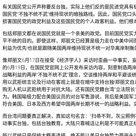
有关国民党公开声称要反台独，实际上他们反的是民进党具有
国民党“不独不统不武”维持现状的暗独路线。因此，国民党
损害国民党的政党利益及这些国民党的个人政客利益。他们根
包括郑丽文都在说国民党就是一个亲美的政党。目前国民党实
平不统的目的。即使这样，郑丽文已经算是极力走在中美中间而
利益为优先!也就是跟随美国两岸维持现状不统一对华离岸制
像郑丽文6月17日在接受《经济学人》采访时歪曲一中事实，妄
的6月19日，在国民党官网上公开发布采访内容，刻意制造
战略利益的两岸“不独不统不武”理念，空谈维持两岸和平避谈
用以武拒统言论及行动在客观上就是在暗中支持台独!郑丽文
购无人机以武拒统用于对抗大陆。还有国民党籍台湾“立法院
为。韩国喻极力配合美国议员的对台军售游说，背后是美国军
符合美国、日本及西方希望中国两岸长期不统一的战略利益。实
而台湾问题要真正解决，真如这句名言：“扫帚不到，灰尘照例
动事实台独，包括台独教育。大陆只靠喊话让利是不可能真正
所以武统已是促统大概率选择，绝不能让美日台独势力两岸永