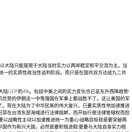
。所以大陆只能是限于大陆当时实力以两岸稳定和平交流为主。当
关统一的实质性政治性谈判阶段。而只是在国共双方达成九二共
大陆GDP的4%。包括中美之间的实力变化也已呈东升西降趋势!
机优势的伊朗这一中等强国在军事上都战胜不了。这让美国的军
了。现在大陆为了中华民族的伟大复兴，已要实质性地加速推进
日菲在台湾东部海域进行法律挑衅，而开始行使法律管辖权而控
要以战略性主动以加速推进统一为重心!战略目标就是要突破两
国作为新兴大国，必然是要积极进取!更要与大陆自身实力相