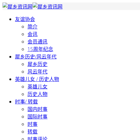
友谊协会
简介
会讯
会员通讯
15周年纪念
犀乡历史/风云年代
犀乡历史
风云年代
英雄儿女 / 历史人物
英雄儿女
历史人物
时事/ 转载
国内时事
国际时事
时事
转载
时事评论