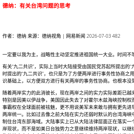
德纳：有关台湾问题的思考
作者：德纳 来源：德纳视角 | 网易新闻 2026-07-03 482
一定要以我为主，战略性主动坚定推进祖国统一大业。时间不
有关“九二共识”，实际上当时大陆接受由国民党苏起所提出的“
时提出的“九二共识”，也只是为了方便两岸进行事务性协商之
识基础上，以方便双方进行有关两岸的事务性协商。也根本没
随着两岸实力的此消彼长，现在两岸之间的实力实际差距已越来越
特别是因美以伊战争，美国因此失去了对霍尔木兹海峡控制权
事霸权在全球面前被祛魅，更不用说美军未来敢与拥有更先进
两岸统一。比如过去像之前大陆在实力还弱时默认的台湾海峡
制住台湾东部海域。大陆事实上已从大陆法律层面正在落实一个
岸现状，而不是如美日台独势力之意继续维持两岸现状，以继