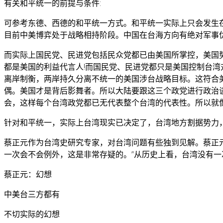
有关和平统一的前提与条件:
可参考东德、西德的和平统一方式。和平统一实际上只会发生
目前中美博弈处于战略相持阶段。中国在台海方向有绝对军事
而实际上国民党、民进党包括民众党都已由美国所掌控，美国
都是美国的利益代言人!而国民党、民进党都只是美国控制台湾
离岸制衡，两岸持久分离不统一的美国涉台战略目标。这符合
偶。美国才是背后影舞者。所以大陆要跟这三个政党进行政治
会，这样每个台湾政党都已无代表整个台湾的代表性。所以就
针对和平统一，实际上台湾现实已决定了，台湾地方割据势力
蔡正元作为台湾史研究专家，对台湾问题有些独到见解。蔡正
一次会不会例外，这是非常存疑的。”从历史上看，台湾没有一
蔡正元：幻想
中美台三方都有
不切实际的幻想