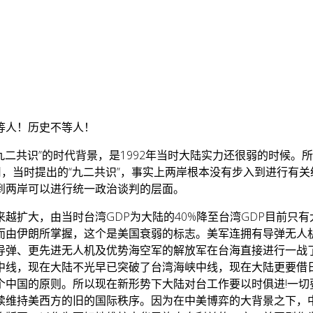
等人！历史不等人！
九二共识”的时代背景，是1992年当时大陆实力还很弱的时候
用，当时提出的“九二共识”，事实上两岸根本没有步入到进行有
到两岸可以进行统一政治谈判的层面。
扩大，由当时台湾GDP为大陆的40%降至台湾GDP目前只有
而由伊朗所掌握，这个是美国衰弱的标志。美军连拥有导弹无人
导弹、更先进无人机及优势海空军的解放军在台海直接进行一战
中线，现在大陆不光早已突破了台湾海峡中线，现在大陆更要借
中国的原则。所以现在新形势下大陆对台工作要以时俱进!一切
续维持美西方的旧的国际秩序。因为在中美博弈的大背景之下，中