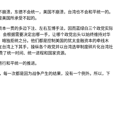
不崩溃，东德不会统一，美国不崩溃，台湾也不会和平统一的。
是美国所承受不起的。
资本一贯的多边下注、左右互博手法，因而蓝绿白三个政党实际
，会根据需要决定出哪一手，让哪个政党出头!以始终维持对华
，暗独拒统之分。他们都是控制美国的犹太金融资本的牵线木
在台湾上下其手，操纵各个政党并以台湾选举制度碎片化台湾社
费了统一时间、统一进程和国家资源。
进行和平统一的推进。
替，每一次都是因为战争产生的结果，没有一个例外。所以，下