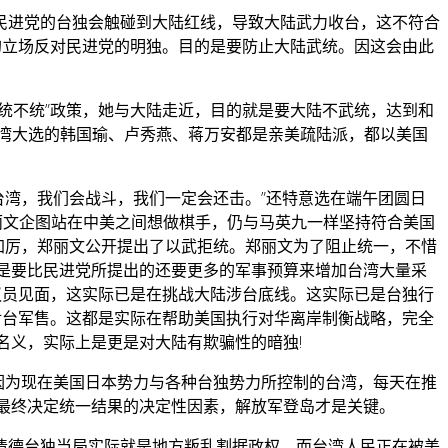
民进党的台独会触碰到大陆红线，导致大陆武力收台，这不符合
的立场反对民进党的明独。目的是要防止大陆武统。因这会由此
统不统”政策，她与大陆走近，目的就是要大陆不武统，达到和
台湾大选的韩国瑜、卢秀燕、蒋万安都是亲美疏陆派，都以美国
”台湾，我们会战斗，我们一定会还击。”还特意选在端午团圆日
丽文企图站在中美之间想做棋手，仍与马英九一样坚持符合美国
本加厉，郑丽文公开提出了以武拒统。郑丽文为了阻止统一，不惜
是要比民进党所提出的还要更多的军事预算来增加台湾大量采
议员见面，这实际已是在挑战大陆涉台底线。这实际已是台独行
对台军售。这都是实际在帮助美国执行对华离岸制衡战略，完全
名义，实际上是更是对大陆有欺骗性的暗独!
。因为现在美国日本势力与各种台独势力所控制的台湾，每天在推
最终决定统一结果的决定性因素，解放军登岛才是关键。
清德台独当局实际就是地方叛乱割据政权。而台湾人民正在被美