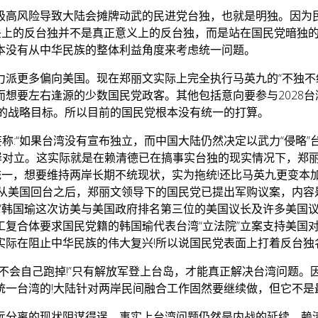
极高风险导致大陆会摊牌动武的民进党台独，也就是明独。因为
口头上的反台独并不是真正意义上的反台独，而是站在国民党暗独
本没有从中华民族的整体利益角度来考虑统一问题。
力派更多偏向美国。现在郑丽文实际上完全执行马英九的“不独不
想要左右逢源的少数国民党政客。其他包括意向要参与2028
衡的战略目标。所以目前的国民党根本没有统一的打算。
称:“如果台湾没有宣布独立，而中国大陆仍然决定以武力“侵略
两岸对立。这实际就是在赖清德已在搞事实台独的现实情况下，郑
统一，想要维持两岸长期不统现状，实为拖统!还比马英九更变
自从美国回台之后，郑丽文领导下的国民党已提出军购议案，内容
长”韩国瑜这次访美与美国政府排名第三位的美国议长及许多美国
工复合体要求国民党籍的韩国瑜代表台湾“立法院”立案支持美国
际在阻止中华民族的伟大复兴!所以说国民党表面上打着反台独
不会自己跑掉!”只有解放军登上台岛，才能真正解决台湾问题
统一台湾的!大陆针对两岸民间融合工作固然要继续做，但它不是
远分离的现状阴谋得逞。事实上台湾问题仍然是内战的延续，赖