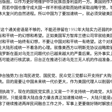
治版图，以作为更好地维护中华民族自身利益的一方。美国则作
。而若中国也像守成大国一样不积极进取而始终采取战略守势，
伟大复兴的自然进程。所以中国为了要加速统一，就必须突破美
”这个通关密语是不够的，不能还停留在1992年大陆实力还弱
有和平统一的幻想和希望。正如美国军方智库兰德公司早就给美国
对和平统一始终有幻想，不要让中国对和平统一有绝望。这个对
让大陆形成统一不着急的心理。就像美西方以明斯克协议战略欺
俄罗斯在面对乌克兰问题代价已越来越大的严重后果。另外事实
括可能进行核武装，日台正在推进引进乌克兰无人机的作战准备
种台独势力(台湾民进党、国民党、民众党三党都公开支持扩大购
统。目的是要让中国未来统一代价更大，作为美国代理人以削弱
期执政下，现在的国民党实质上又是一个不支持统一的政党，大
为原则，只能是靠大陆自身力量去真正加速推动统一，大陆只能是
除了继续推进两岸民间融合工作之外，军事上更要做好随时解放