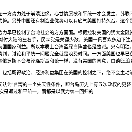
在一方势力处于崩溃边缘，心甘情愿被和平统一才会发生。苏联
优势。另外中国还有制造业优势可以有底气美国打持久战。这个
势力早已控制了台湾社会的方方面面。根据控制美国的犹太金融
对付大陆的左右手，民众党是关键少数。美国一贯喜欢多边下注
美国国家利益。所以本质上台湾蓝绿白阵营也是独派。只有明独
谈判，讨论和平统一问题完全就是浪费时间。一方面美国也早已
像俄罗斯不会与泽连斯基和谈一样，没有美国的同意，白谈!还浪
，包括既得政治、经济利益集团在美国的控制之下，绝不会主动
元认为“台湾的一个先天性条件，即台岛历史上有五次政权的更
次是通过和平统一，而都是以武力统一回归的!