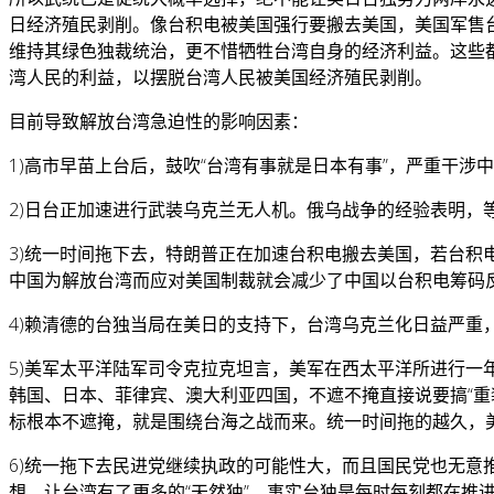
日经济殖民剥削。像台积电被美国强行要搬去美国，美国军售台
维持其绿色独裁统治，更不惜牺牲台湾自身的经济利益。这些
湾人民的利益，以摆脱台湾人民被美国经济殖民剥削。
目前导致解放台湾急迫性的影响因素：
1)高市早苗上台后，鼓吹“台湾有事就是日本有事”，严重干
2)日台正加速进行武装乌克兰无人机。俄乌战争的经验表明，
3)统一时间拖下去，特朗普正在加速台积电搬去美国，若台积
中国为解放台湾而应对美国制裁就会减少了中国以台积电筹码
4)赖清德的台独当局在美日的支持下，台湾乌克兰化日益严重
5)美军太平洋陆军司令克拉克坦言，美军在西太平洋所进行一年
韩国、日本、菲律宾、澳大利亚四国，不遮不掩直接说要搞“
标根本不遮掩，就是围绕台海之战而来。统一时间拖的越久，
6)统一拖下去民进党继续执政的可能性大，而且国民党也无
想，让台湾有了更多的“天然独”。事实台独是每时每刻都在推