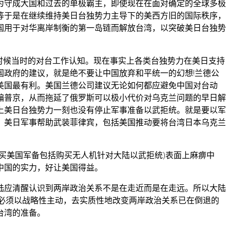
为守成大国和过去的单极霸主，即使现在在面对确定的全球多极
等于是在继续维持美日台独势力主导下的美西方旧的国际秩序，
国用于对华离岸制衡的第一岛链而解放台湾，以突破美日台独势
的时候当时的对台工作认知。现在事实上各类台独势力在美日支持
政府的建议，就是绝不要让中国放弃和平统一的幻想!兰德公
美国最有利。美国兰德公司建议无论如何都应避免中国对台动
骗普京，从而拖延了俄罗斯可以极小代价对乌克兰问题的早日解
上美日台独势力一刻也没有停止军事准备以武拒统。就是要以军
，美日军事帮助武装菲律宾，包括美国推动要将台湾日本乌克兰
买美国军备包括购买无人机针对大陆以武拒统)表面上麻痹中
中国的实力，好让美国得益。
陆应清醒认识到两岸政治关系不是在走近而是在走远。所以大陆
必须以战略性主动，去实质性地改变两岸政治关系已在倒退的
台湾的准备。