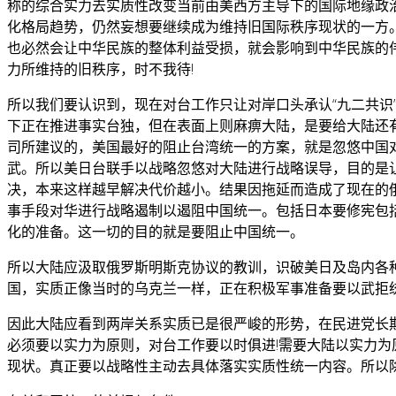
称的综合实力去实质性改变当前由美西方主导下的国际地缘政
化格局趋势，仍然妄想要继续成为维持旧国际秩序现状的一方
也必然会让中华民族的整体利益受损，就会影响到中华民族的
力所维持的旧秩序，时不我待!
所以我们要认识到，现在对台工作只让对岸口头承认“九二共识
下正在推进事实台独，但在表面上则麻痹大陆，是要给大陆还
司所建议的，美国最好的阻止台湾统一的方案，就是忽悠中国
武。所以美日台联手以战略忽悠对大陆进行战略误导，目的是
决，本来这样越早解决代价越小。结果因拖延而造成了现在的
事手段对华进行战略遏制以遏阻中国统一。包括日本要修宪包
化的准备。这一切的目的就是要阻止中国统一。
所以大陆应汲取俄罗斯明斯克协议的教训，识破美日及岛内各
国，实质正像当时的乌克兰一样，正在积极军事准备要以武拒
因此大陆应看到两岸关系实质已是很严峻的形势，在民进党长
必须要以实力为原则，对台工作要以时俱进!需要大陆以实力
现状。真正要以战略性主动去具体落实实质性统一内容。所以