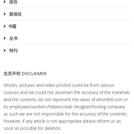
综合
联络处
书籍
丛书
特刊
免责声明 DISCLAIMER
Articles, pictures and video posted could be from various
sources and we could not ascertain the accuracy of the materials
and the contents do not represent the views of ehornbill.com or
its employees/workers/helpers/web designer/hosting company
as such we are not responsible for the accuracy of the contents.
However, if any article is not appropriate please inform us as
soon as possible for deletion.