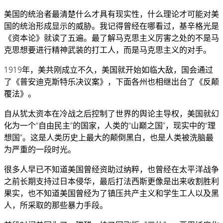
美国的统治者最清楚什么才具有现实性，什么理论才可能对美
国的统治形成显示的威胁。我记得曾经在哪看过，基辛格光是
《资本论》就读了五遍。最了解马克思主义厉害之处的不是马
克思想要进行精神武装的打工人，而是马克思主义的对手。
1919年，美共刚成立不久，美国就开始如临大敌，国会通过
了《普安迪克斯特乐决议案》，下面各州也相继出台了《反颠
覆法》。
自从犹太资本在冷战之后控制了世界的舆论主导权，美国就幻
化为一个“自由民主”的国家，人类的“山巅之国”，现实中的“理
想国”。这是人类历史上最大的颠倒黑白，也是人类被洗脑最
为严重的一段时光。
很多人早已不知道美国曾经资助过纳粹，也曾经在太平洋战争
之前长期支持过日本侵华，最后打法西斯更像是出来收割胜利
果实，也不知道美国曾经为了镇压共产主义和学生工人以及黑
人，所采取的那些暴力手段。