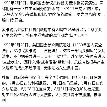
1950年2月9日，联邦国会参议员约瑟夫.麦卡锡发表演说，声
称他有一份正在美国国务院任职的205名“共产党人”的名单，
“这些人至今仍在草拟和制定国务院的政策”，更为恐怖的“麦卡
锡时代”开启。
麦卡锡后来借口杜鲁门政府中有人暗中“私通苏联”，“ 帮了共
产主义的忙”，将民主党执政的20年称为“叛国20年”。
1950年9月23日，美国国会参众两院通过《1950年国内安全
法》，又称《麦卡锡――伍德法》，这是一部彻头彻尾的反共
法案，不但把美共进一步置于非法地位，甚至规定在国家进入
“宣战状态”、遭到“入侵”或者发生“叛乱”时，总统有权把共产主
义组织的成员不经审讯，无限期地关进集中营。
杜鲁门政府还在1951年，在全国范围内，包括6月20日在纽
约、7月26日在加利福尼亚、8月8日在马里兰、8月17日在宾
夕法尼亚、8月28日在夏威夷、8月31日再次在加利福尼亚，
对美共各地领导人进行大搜捕，大批美共骨干被抓捕，被审
判。