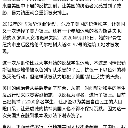
来自美国中下层的反抗加剧，让美国的统治者又感觉到了威
胁，暴力镇压就会重新被安排上。
2012年的“占领华尔街”运动，危及了美国的统治秩序，让美国
又一次选择了暴力镇压。还有一个参加运动的名为斯蒂夫·贝
茨的20岁黑人女孩诡异失踪，2020年9月18日，她的尸骨在
纽约市皇后区格伦代尔柏树大道80-97号的建筑工地才被发
现。
这一次从哥伦比亚大学开始的反战学生运动，不过是同情巴勒
斯坦加沙地带被以色列军队杀害的平民，抗议一下以色列的种
族灭绝行动，但这样就被认为触犯了美国“禁止反犹”的天条。
美国的统治者从幕后走到了前台，从第一时间就对和平的学生
反战行动采取零容忍措施，以反犹为罪名，进行了镇压。目前
已经抓捕了2000多名学生，让那些以为美国自由民主的人目
瞪口呆，让最虔诚的精神美国人也不得不保持沉默。因为这一
次美国实在脏到根本没办法下嘴去洗了。
当然，正面硬洗不行，但精神美国人也不会闲着，在中国，我