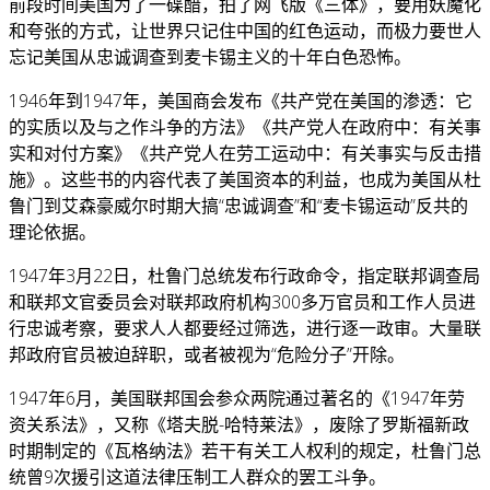
前段时间美国为了一碟醋，拍了网飞版《三体》，要用妖魔化
和夸张的方式，让世界只记住中国的红色运动，而极力要世人
忘记美国从忠诚调查到麦卡锡主义的十年白色恐怖。
1946年到1947年，美国商会发布《共产党在美国的渗透：它
的实质以及与之作斗争的方法》《共产党人在政府中：有关事
实和对付方案》《共产党人在劳工运动中：有关事实与反击措
施》。这些书的内容代表了美国资本的利益，也成为美国从杜
鲁门到艾森豪威尔时期大搞“忠诚调查”和“麦卡锡运动”反共的
理论依据。
1947年3月22日，杜鲁门总统发布行政命令，指定联邦调查局
和联邦文官委员会对联邦政府机构300多万官员和工作人员进
行忠诚考察，要求人人都要经过筛选，进行逐一政审。大量联
邦政府官员被迫辞职，或者被视为“危险分子”开除。
1947年6月，美国联邦国会参众两院通过著名的《1947年劳
资关系法》，又称《塔夫脱-哈特莱法》，废除了罗斯福新政
时期制定的《瓦格纳法》若干有关工人权利的规定，杜鲁门总
统曾9次援引这道法律压制工人群众的罢工斗争。