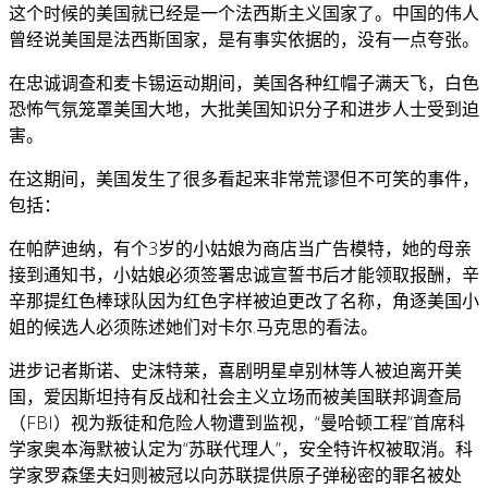
这个时候的美国就已经是一个法西斯主义国家了。中国的伟人
曾经说美国是法西斯国家，是有事实依据的，没有一点夸张。
在忠诚调查和麦卡锡运动期间，美国各种红帽子满天飞，白色
恐怖气氛笼罩美国大地，大批美国知识分子和进步人士受到迫
害。
在这期间，美国发生了很多看起来非常荒谬但不可笑的事件，
包括：
在帕萨迪纳，有个3岁的小姑娘为商店当广告模特，她的母亲
接到通知书，小姑娘必须签署忠诚宣誓书后才能领取报酬，辛
辛那提红色棒球队因为红色字样被迫更改了名称，角逐美国小
姐的候选人必须陈述她们对卡尔.马克思的看法。
进步记者斯诺、史沫特莱，喜剧明星卓别林等人被迫离开美
国，爱因斯坦持有反战和社会主义立场而被美国联邦调查局
（FBI）视为叛徒和危险人物遭到监视，“曼哈顿工程”首席科
学家奥本海默被认定为“苏联代理人”，安全特许权被取消。科
学家罗森堡夫妇则被冠以向苏联提供原子弹秘密的罪名被处