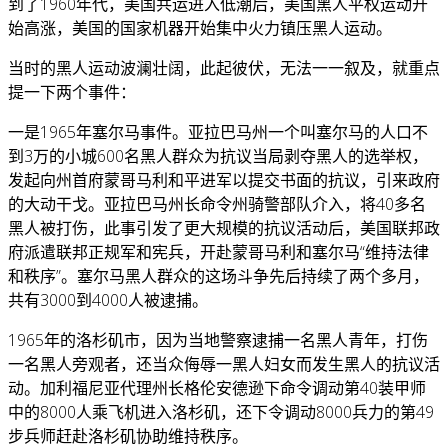
到了1960年代，美国共运进入低潮后，美国黑人平权运动开
始高涨，美国的国家机器开始集中火力镇压黑人运动。
当时的黑人运动波澜壮阔，此起彼伏，无法一一叙及，就重点
提一下两个事件：
一是1965年塞尔马事件。亚拉巴马州一个叫塞尔马的人口不
到3万的小城600名黑人群众为抗议当局剥夺黑人的选举权，
发起向州首府蒙哥马利和平进军以提交书面的抗议，引来政府
的大动干戈。亚拉巴马州长命令州骑警部队介入，将40多名
黑人被打伤，此事引发了更大规模的抗议活动后，美国联邦政
府派遣联邦正规军和宪兵，开赴蒙哥马利和塞尔马“维持法律
和秩序”。塞尔马黑人群众的这场斗争先后持续了两个多月，
共有3000到4000人被逮捕。
1965年的洛杉矶市，因为当地警察逮捕一名黑人青年，打伤
一名黑人旁观者，还当众侮辱一黑人妇女而发生黑人的抗议活
动。加利福尼亚代理州长格伦安德逊下命令调动第40装甲师
中的8000人乘飞机进入洛杉矶，还下令调动8000兵力的第49
步兵师赶赴洛杉矶协助维持秩序。