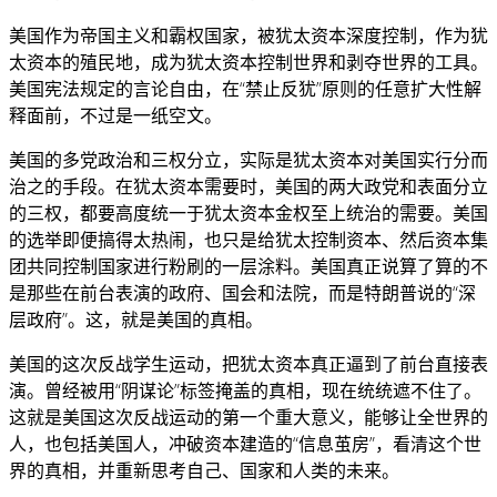
美国作为帝国主义和霸权国家，被犹太资本深度控制，作为犹
太资本的殖民地，成为犹太资本控制世界和剥夺世界的工具。
美国宪法规定的言论自由，在“禁止反犹”原则的任意扩大性解
释面前，不过是一纸空文。
美国的多党政治和三权分立，实际是犹太资本对美国实行分而
治之的手段。在犹太资本需要时，美国的两大政党和表面分立
的三权，都要高度统一于犹太资本金权至上统治的需要。美国
的选举即便搞得太热闹，也只是给犹太控制资本、然后资本集
团共同控制国家进行粉刷的一层涂料。美国真正说算了算的不
是那些在前台表演的政府、国会和法院，而是特朗普说的“深
层政府”。这，就是美国的真相。
美国的这次反战学生运动，把犹太资本真正逼到了前台直接表
演。曾经被用“阴谋论”标签掩盖的真相，现在统统遮不住了。
这就是美国这次反战运动的第一个重大意义，能够让全世界的
人，也包括美国人，冲破资本建造的“信息茧房”，看清这个世
界的真相，并重新思考自己、国家和人类的未来。