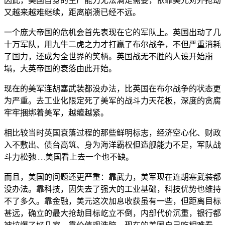
又越来越难继续，距离崩溃已经不远。
一个庞大帝国的危机会首先表现在它的军队上。英国出动了几
十万军队，用九牛二虎之力才打赢了布尔战争，不但严重消耗
了国力，还成为全世界的笑柄。英国战无不胜的人设开始崩
塌，大英帝国的衰落由此开始。
现在的美军连胡塞武装都没办法，比英国在布尔战争的状态更
为严重。去工业化限定死了美军的战斗力天花板，深度的贪腐
牢牢捆绑着美军，越缠越紧。
相比较当时英国衰落过程的那些鲜明标志，经济空心化、财政
入不敷出、债台高筑、身为海洋霸权但造舰能力不足，军队战
斗力松弛......美国看上去一个也不缺。
而且，美国的问题还更严重：靠武力，美军现在连胡塞武装都
没办法。靠科技，因失去了强大的工业基础，科技优势也维持
不了多久。靠金融，美元这次加息收获虽有一些，但距离目标
甚远，确立的最大抢劫目标屹立不倒，内部代价沉重，银行都
被拉爆了好几家。靠价值观洗脑，现在的美国自己吃相难看，