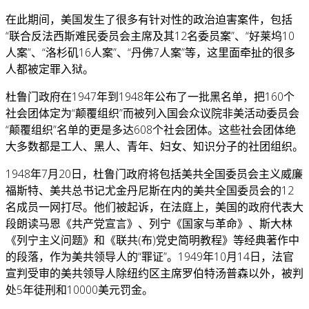
在此期间，美国发生了很多有针对性的政治迫害案件，包括
“联合反法西斯难民委员会主席及其12名委员案”、“好莱坞10
人案”、“洛杉矶16人案”、“丹佛7人案”等，这里面牵扯的很多
人都被定罪入狱。
杜鲁门政府在1947年到1948年公布了一批黑名单，把160个
社会团体定为“颠覆组织”而被列入国会众议院非美活动委员会
“颠覆组织”名单的更是多达608个社会团体。这些社会团体绝
大多数都是工人、黑人、青年、妇女、知识分子的社团组织。
1948年7月20日，杜鲁门政府将包括美共全国委员会主义威廉
福斯特、美共总书记尤金丹尼斯在内的美共全国委员会的12
名成员一网打尽。他们被起诉，在法庭上，美国的政府代表大
段朗读马恩《共产党宣言》、列宁《国家与革命》、斯大林
《列宁主义问题》和《联共(布)党史简明教程》等经典著作中
的段落，作为美共领导人的“罪证”。1949年10月14日，法官
宣判受审的美共领导人除纽约区主席罗伯特汤普森以外，被判
处5年徒刑和10000美元罚金。