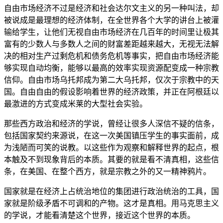
自由市场经济不过是经济和社会达尔文主义的另一种叫法，却
被说成是最理想的经济体制，在全世界各个大学的讲台上被灌
输给学生，让他们无视自由市场经济在几百年的时间里让极其
富有的少数人与多数人之间的财富差距越来越大，无视无法解
决的相对生产过剩危机和债务危机等事实，把自由市场经济能
够实现自动均衡，能够以最高的效率实现资源配变成一种宗教
信仰。自由市场乌托邦成为第二大乌托邦，仅次于宗教中的天
国。自由自由的假设影响着世界的经济政策，并正在阿根廷以
最激进的方式变成米莱的大型社会实验。
那些西方政治和经济的学说，曾经让很多人深信不疑的信条，
包括国家契约来源说，在这一次美国镇压学生的事实面前，成
为浅陋而可笑的说教。以这些作为观察和解释世界的起点，根
本触及不到现象背后的本质。其要的就是看不清真相，这些信
条，在美国、在整个西方，就是宗教之外的又一精神鸦片。
国家就是在经济上占统治地位的集团进行政治统治的工具，国
家就是阶级矛盾不可调和的产物。这才是真相。用马克思主义
的学说，才能看清楚这个世界，接近这个世界的本质。