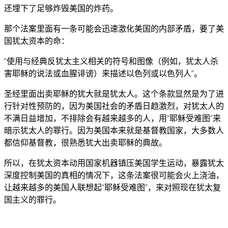
还埋下了足够炸毁美国的炸药。
那个法案里面有一条可能会迅速激化美国的内部矛盾，要了美
国犹太资本的命：
“使用与经典反犹太主义相关的符号和图像（例如，犹太人杀
害耶稣的说法或血腥诽谤）来描述以色列或以色列人”。
圣经里面出卖耶稣的犹大就是犹太人。这个条款显然是为了进
行针对性预防的，因为美国社会的矛盾日趋激烈，对犹太人的
不满日益增加，不排除会有越来越多的人，用“耶稣受难图”来
暗示犹太人的罪行。因为美国本来就是基督教国家，大多数人
都信仰基督教，很熟悉犹大出卖耶稣的典故。
所以，在犹太资本动用国家机器镇压美国学生运动，暴露犹太
深度控制美国的真相的情况下，这条法案很可能会火上浇油，
让越来越多的美国人联想起“耶稣受难图”，来对照现在犹太复
国主义的罪行。