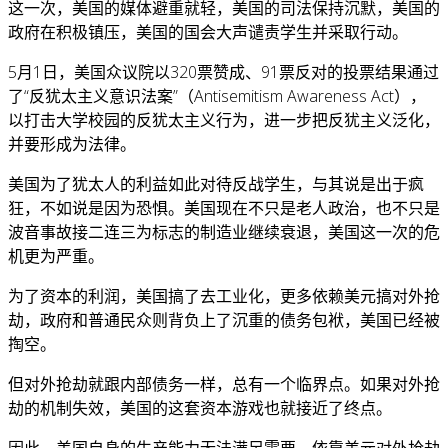
这一次，美国的媒体避重就轻，美国的司法保持沉默，美国的
政府在积极镇压，美国的国会大声谴责学生并采取行动。
5月1日，美国众议院以320票赞成、91票反对的投票结果通过
了“反犹太主义意识法案”（Antisemitism Awareness Act），
以打击大学校园的反犹太主义行为，进一步把反犹主义泛化，
并要形成为法律。
美国为了犹太人的利益如此对待反战学生，与其说是出于疯
狂，不如说是因为恐惧。美国现在不只是老人政治，也不只是
波音事故接二连三为标志的制造业继续衰退，美国这一次的危
机更为严重。
为了资本的利润，美国搞了去工业化，更多依赖美元搞对外抢
劫，政府和普通民众则背负上了沉重的债务包袱，美国已经被
掏空。
但对外抢劫就跟内部债务一样，总有一个临界点。如果对外抢
劫的机制失效，美国的这套资本游戏也就接近了终点。
因此，美国自身的生产能力无法满足需要，依靠美元对外抢劫