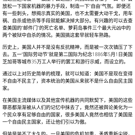
放松一下国家机器的暴力手段，制造一下“自由”气氛。即便还
有一些刺头，想揭示真实的美国，也不太需要大动干戈，用车
祸、自杀或他杀等手段就能解决掉大部分。有兴趣的可以去查
查美国的“邮件门”的死亡名单、萝莉岛事件三个最大元凶中的
两个被狱中自杀的情况。美国搞这套早就轻车熟路。
历史上，美国人并不是没有反抗精神，而是被一次次镇压了下
去。五一“国际劳动节”就是第二国际为纪念1886年5月1日美国
芝加哥等城市35万工人举行的罢工和游行示威，而设立的。
通过以上对历史简单的梳理，就可以知道：美国不是现在变得
不自由不民主了，资本统治的美国从来就不是什么自由民主国
家。
在美国主流媒体以及其他宣传机器的共同默契下，美国的这些
罪恶都渐渐被从人们的记忆中抹去了，竟然还被舆论美化为一
个民众享有足够自由的国家，很多美国人竟然也相信了美国是
一个自由民主国家，还让他们引以为傲。
但装是装不了太久的。一旦美国的危机加重，矛盾重新尖锐，