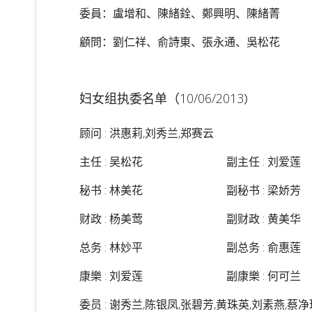
委員：盧增和、陳緒銓、鄭興明、陳緒菁
顧問：劉仁祥、俞詩東、張永通、吳松花
妇女组执委名单（10/06/2013
）
顾问 : 洪惠莉,刘秀兰,郑赛云
主任 : 吴松花
副主任 : 刘爱莲
秘书 : 林美花
副秘书 : 梁娇芳
财政 : 杨美莺
副财政 : 黄美华
总务 : 林妙平
副总务 : 俞惠莲
康樂 : 刘爱莲
副康樂 : 何可兰
委员 : 谢秀兰,陈银凤,张碧芳,黄珠英,刘素燕,蔡