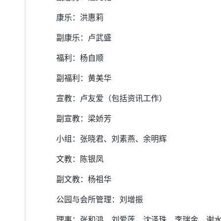
康乐：洪惠莉
副康乐：卢武盛
福利：杨自顺
副福利：黄美华
宣教：卢友爱（包括资讯工作）
副宣教：梁娇芳
小组：张晓君、刘素燕、余明辉
文教：陈银凤
副文教：杨祖华
公园与会所管理：刘增振
理事：张和鸿、刘爱莲、沈泽珠、李瑞金、谢