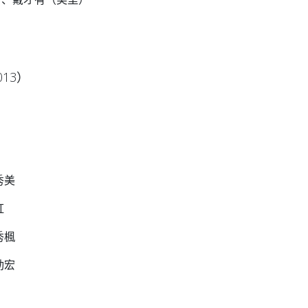
013）
美
虹
楓
勁宏