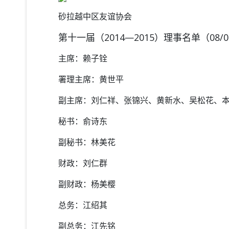
砂拉越中区友谊协会
第十一届（
2014
—
2015
）理事名单（
08/0
主席：赖子铨
署理主席：黄世平
副主席：刘仁祥、张锦兴、黄新水、吴松花、
秘书：俞诗东
副秘书：林美花
财政：刘仁群
副财政：杨美樱
总务：江绍其
副总务：江先铭