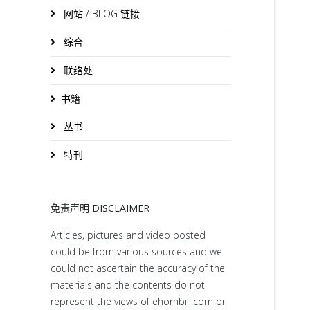
网站 / BLOG 链接
综合
联络处
书籍
丛书
特刊
免责声明 DISCLAIMER
Articles, pictures and video posted
could be from various sources and we
could not ascertain the accuracy of the
materials and the contents do not
represent the views of ehornbill.com or