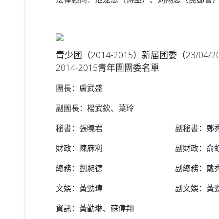
青少团（2014-2015）新届团委（23/04/2
2014-2015青年團團委名單
團長：盧武盛
副團長：楊武欽、葉玲
秘書：張曉君 副秘書：鄭秀
財政：陳庥利 副財政：俞
總務：劉昶德 副總務：戴秀
文娛：黃勁瑋
副文娛：黃
資訊：黃勤琳、
蘇偉翔