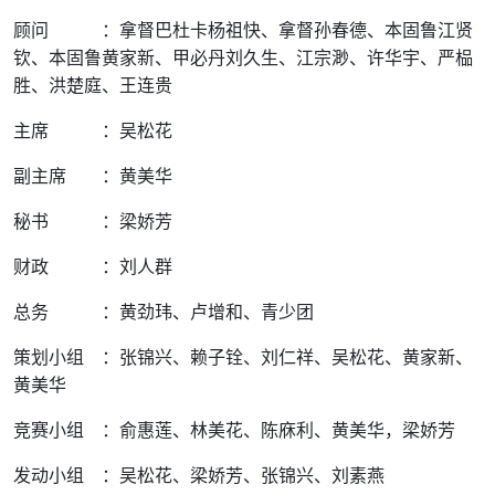
顾问 ：拿督巴杜卡杨祖快、拿督孙春德、本固鲁江贤
钦、本固鲁黄家新、甲必丹刘久生、江宗渺、许华宇、严榀
胜、洪楚庭、王连贵
主席 ：吴松花
副主席 ：黄美华
秘书 ：梁娇芳
财政 ：刘人群
总务 ：黄劲玮、卢增和、青少团
策划小组 ：张锦兴、赖子铨、刘仁祥、吴松花、黄家新、
黄美华
竞赛小组 ：俞惠莲、林美花、陈庥利、黄美华，梁娇芳
发动小组 ：吴松花、梁娇芳、张锦兴、刘素燕