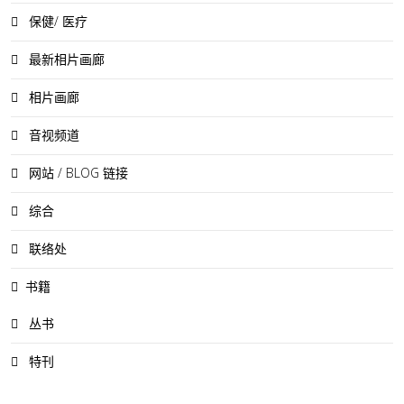
保健/ 医疗
最新相片画廊
相片画廊
音视频道
网站 / BLOG 链接
综合
联络处
书籍
丛书
特刊