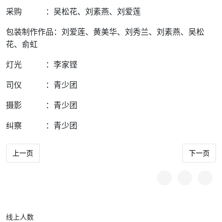
采购 ：吴松花、刘素燕、刘爱莲
包装制作作品：刘爱莲、黄美华、刘秀兰、刘素燕、吴松
花、俞虹
灯光 ：李家铿
司仪 ：青少团
摄影 ：青少团
纠察 ：青少团
上一篇文章: 文化刺繡與十字繡編製比賽 簡章與細則
下一篇文章
上一页
下一页
线上人数