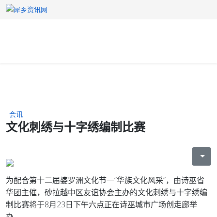
会讯
文化刺绣与十字绣编制比赛
为配合第十二届婆罗洲文化节—“华族文化风采”，由诗巫省
华团主催，砂拉越中区友谊协会主办的文化刺绣与十字绣编
制比赛将于8月23日下午六点正在诗巫城市广场创走廊举
办。