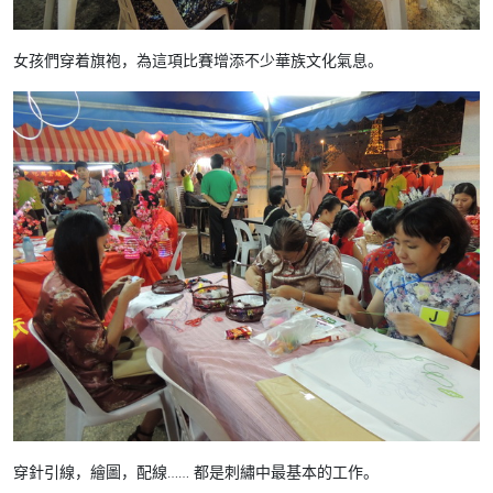
女孩們穿着旗袍，為這項比賽增添不少華族文化氣息。
穿針引線，繪圖，配線…… 都是刺繡中最基本的工作。