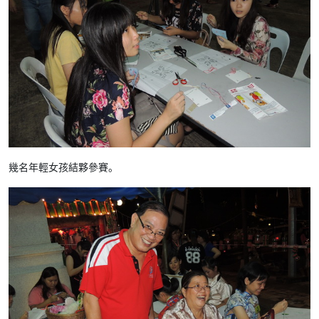
幾名年輕女孩結夥參賽。