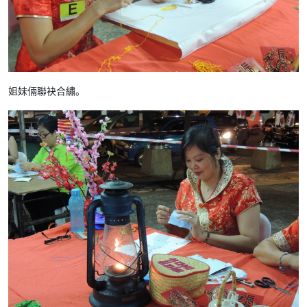
姐妹倆聯袂合繡。