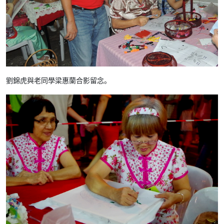
劉錦虎與老同學梁惠蘭合影留念。