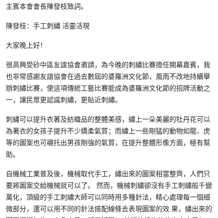
主賓本會會長陳發枝致詞。
陳發枝：手工刺繡 活靈活現
大家晚上好！
很高興受砂中區友誼協會邀請，為今晚的刺繡比賽擔任開幕嘉賓，我
也非常感謝友誼協會在過去數屆的婆羅洲文化節，風雨不改地持續舉
辦刺繡比賽，使這項傳統工藝比賽能成為婆羅洲文化節的招牌活動之
一，讓民眾更認識刺繡，更貼近刺繡。
刺繡可以提升衣著及紡織品的整體美感，繡上一朵美麗的牡丹花可以
為著衣的女孩子提升不少嬌柔氣質；而繡上一些剛猛的動物如龍、虎
等的圖案也可襯托出男孩剛強的氣質，在提升整體形像方面，極有幫
助。
自機械工業普及後，機械取代手工，繡出來的圖案相當整齊，人們只
要將圖案交給機械就可以了。 然而，機械刺繡卻沒有手工刺繡般千變
萬化，頂級的手工刺繡大師可以同時用多種針法，精心處理每一個細
微部分，還可以用不同的針法搭配線條去表現圖案的效 果，繡出來的