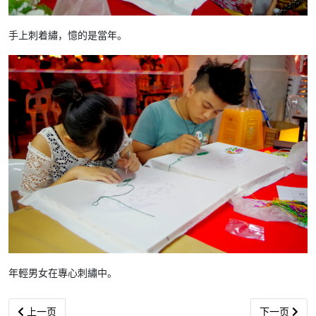
手上刺着繡，憶的是當年。
年輕男女在專心刺繡中。
上一篇文章: 大会主席赖子铨在中秋联欢晚会讲话
下一篇文章:
上一页
下一页