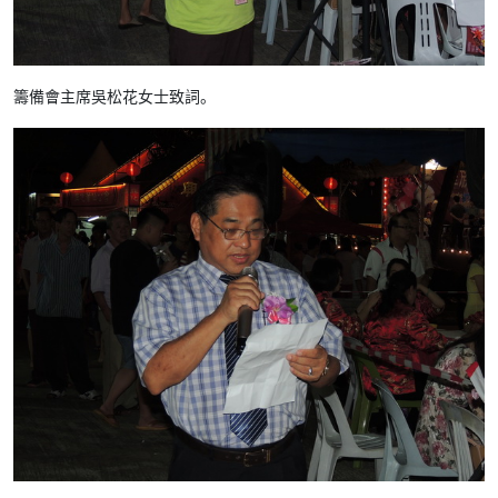
籌備會主席吳松花女士致詞。