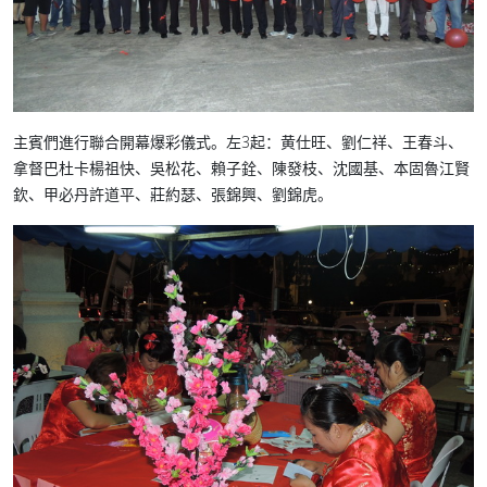
主賓們進行聯合開幕爆彩儀式。左3起：黄仕旺、劉仁祥、王春斗、
拿督巴杜卡楊祖快、吳松花、賴子銓、陳發枝、沈國基、本固魯江賢
欽、甲必丹許道平、莊約瑟、張錦興、劉錦虎。