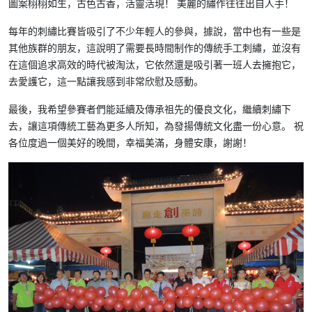
圖案栩栩如生，古色古香，活靈活現！ 美麗的繡作往往出自人手！
每年的刺繡比賽皆吸引了不少年輕人的參與，據說，當中也有一些是
其他族群的朋友，這說明了需要長時間制作的傳統手工刺繡，並沒有
在這個追求高效的時代被淘汰，它依然還是吸引著一班人去擁抱它，
去愛護它，這一點讓我感到非常欣慰及感動。
最後，我希望參賽者們能延續及傳承祖先的優良文化，繼續刺繡下
去，讓這項傳統工藝為更多人所知，為發揚傳統文化盡一份心意。 祝
各位度過一個美好的晚間，幸福美滿，身體安康，謝謝！