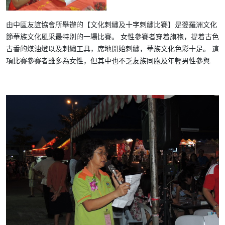
由中區友誼協會所舉辦的【文化刺繡及十字刺繡比賽】是婆羅洲文化
節華族文化風采最特別的一場比賽。 女性參賽者穿着旗袍，提着古色
古香的煤油燈以及刺繡工具，席地開始刺繡，華族文化色彩十足。 這
項比賽參賽者雖多為女性，但其中也不乏友族同胞及年輕男性參與.