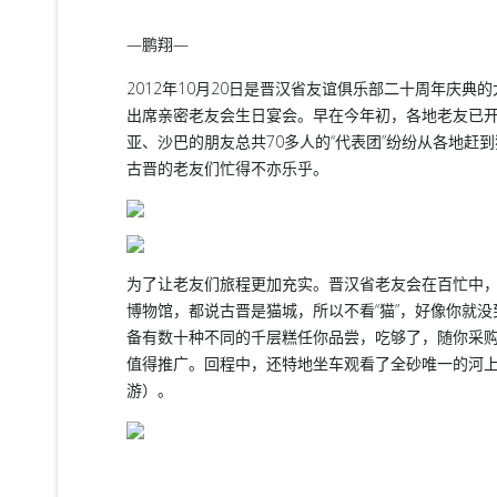
—鹏翔—
2012年10月20日是晋汉省友谊俱乐部二十周年庆
出席亲密老友会生日宴会。早在今年初，各地老友已开
亚、沙巴的朋友总共70多人的“代表团”纷纷从各地赶
古晋的老友们忙得不亦乐乎。
为了让老友们旅程更加充实。晋汉省老友会在百忙中，
博物馆，都说古晋是猫城，所以不看“猫”，好像你就
备有数十种不同的千层糕任你品尝，吃够了，随你采
值得推广。回程中，还特地坐车观看了全砂唯一的河上
游）。