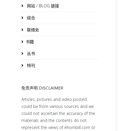
网站 / BLOG 链接
综合
联络处
书籍
丛书
特刊
免责声明 DISCLAIMER
Articles, pictures and video posted
could be from various sources and we
could not ascertain the accuracy of the
materials and the contents do not
represent the views of ehornbill.com or