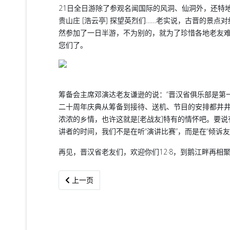
21日全日游除了参观名闻国际的风洞、仙洞外，还特地
贵山庄 [浩云亭] 探望英烈们……老实说，古晋的景
然参加了一日半游，不为别的，就为了珍惜各地老友
您们了。
筹备会主席邓演达老友谦逊的说：“晋汉省俱乐部是第
二十周年庆典从筹备到接待、送机、节目的安排都井井有
浓浓的乡情，也许这就是[老战友]特有的情怀吧。要
讲者的时间，我们不是在听“演讲比赛”，而是在“倾诉友
再见，晋汉省老友们，欢迎你们12·8，到鹅江畔再相
上一篇文章: 数百友会老友将參加中区友协15周年庆
上一页