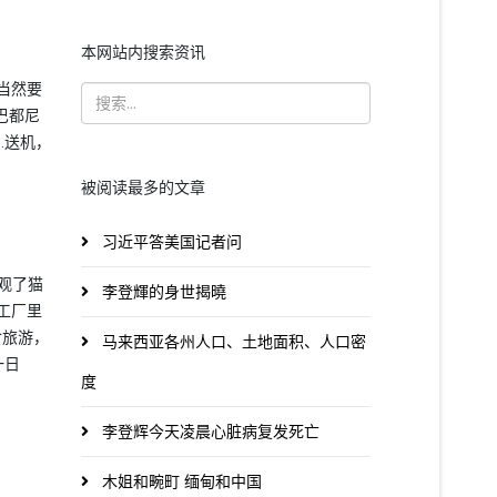
本网站内搜索资讯
当然要
巴都尼
…送机，
被阅读最多的文章
习近平答美国记者问
观了猫
李登輝的身世揭曉
工厂里
食旅游，
马来西亚各州人口、土地面积、人口密
一日
度
李登辉今天凌晨心脏病复发死亡
木姐和畹町 缅甸和中国