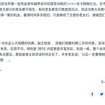
到当年第一批热血青年越界去印尼接受训练的Serikin关卡购物忆古。也
点对绝大部分的老友都不陌生，有的老友甚至已数度观光过，但这次绝大多数
难得一聚的机会，赢得时间多多叙旧，只是麻烦了古晋的老友们，谢谢您
一次办这么大规模的庆典，缺乏经验……但我们相聚的两三天时间里，深深
条，实而不华。特别是 [特刊] 内容更是丰富多彩，别具一格，整个会
说有点建议，那就是某主宾讲话时间太长了，许多老友说；“以后一定要限
情”……。
聚。
典
下
下