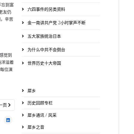
不忘到富
六四事件的另类资料
老友仍
们，辛苦
金一南讲共产党 2小时掌声不断
五大家族统治日本
为什么中共不会倒台
感觉到
场洋溢着
世界历史十大帝国
制每位演
犀乡
历史回顾专栏
一篇文章: 让“珍惜友情共创辉煌”的精神源远流长
一页
犀乡通讯 / 风采
犀乡之音