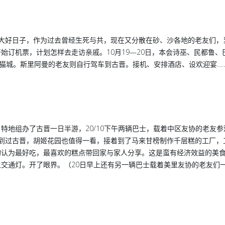
典的大好日子，作为过去曾经生死与共，现在又分散在砂、沙各地的老友们，
始订机票，计划怎样去走访亲戚。10月19—20日，本会诗巫、民都鲁、
到猫城。斯里阿曼的老友则自行驾车到古晋。接机、安排酒店、设欢迎宴…
特地组办了古晋一日半游，20/10下午两辆巴士，载着中区友协的老友参
没到过古晋，胡姬花园也值得一看，接着到了马来甘榜制作千层糕的工厂，
购认为最好吃，最喜欢的糕点带回家与家人分享。这是蛮有经济效益的美
交通灯。开了眼界。（20日早上还有另一辆巴士载着美里友协的老友们