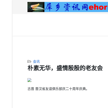
会讯
朴素无华，盛情殷殷的老友会
古晋 晋汉省友谊俱乐部庆二十周年庆典。