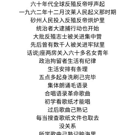
六十年代全球反殖反帝呼声起
一九六二年十二月汶莱人民起义那时期
砂州人民投入反殖反帝烘炉里
统治者大逮捕行动也开始
大批反殖志士被关进集中营
先后曾有数千人被关进牢狱里
话说J座两房关入六十多名女青年
政治拘留者生活有纪律
生活安排有条理
五点多起身洗刷己完毕
集体朗诵毛语录
合唱语录革命歌曲
初学看歌纸才能唱
过后歌曲己熟记
每当搜查歌纸文件也取去
没关系
所学歌曲己熟记脑海里