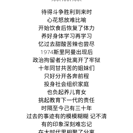
待得斗争胜利到来时
心花怒放难比喻
开始饮食后恢复了体力
养好身体学习再学习
忆过去甜酸苦辣也尝尽
1974斯里阿曼出现后
政治拘留者分批离开了牢狱
十年同甘共苦的姐妹们
只好分开各奔前程
投身社会组织家庭
也负起养儿育女
挑起教育下一代的责任
时隔至今己有三十年
过去的事迹有的模模糊糊 记不清
有的印象深刻难忘记
在大时代里相聚了分离