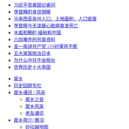
习近平答美国记者问
李登輝的身世揭曉
马来西亚各州人口、土地面积、人口密度
李登辉今天凌晨心脏病复发死亡
木姐和畹町 缅甸和中国
六四事件的另类资料
金一南讲共产党 2小时掌声不断
五大家族统治日本
为什么中共不会倒台
世界历史十大帝国
犀乡
历史回顾专栏
犀乡通讯 / 风采
犀乡之音
犀乡风采
老友通讯
犀乡简介/ 概况
砂拉越地图