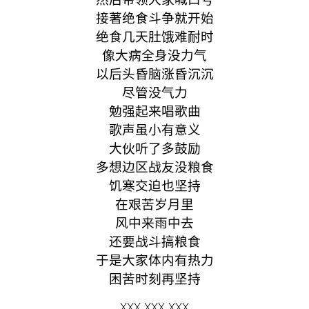
接著绝食斗争就开始
绝食几天肚饿难耐时
像大病全身没力气
以后头昏脑涨昏沉沉
尽管没气力
勉强起来唱歌曲
歌声虽小有意义
大伙听了多鼓励
多想边区战友没粮食
饥寒交迫也坚持
在艰苦岁月里
风中来雨中去
还要战斗搞粮食
于是大家体内有热力
困苦时刻再坚持
XXX XXX XXX