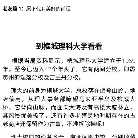
老友篇 1：
愿下代有美好的前程
到槟城理科大学看看
根据当局资料显示，槟城理科大学建立于1969
年，至今已迈入42个年头了。它有两间分校，即霹
雳州的端落分校及吉兰丹分校。
理大的前身为槟城大学，总校落在岷登山岭，地
势偏高，从理大事务部瞭望马来亚半乌及槟威大
桥，它背向山脉，而面向大海及有高楼大厦林立，
其风景优美极了，还有许多老殖民地时期存在的古
老商店还保留作为古董，不准拆除掉呢！
理大校园的设备齐全，有两间图书馆，分别收藏