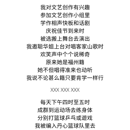
我对文艺创作有兴趣
参加文艺创作小组里
学作相声快板和话剧
庆祝佳节到来时
被选搬上舞台去演出
我邀聪华姐上台对唱客家山歌时
欢笑声中个个说稀奇
原来她是福州籍
她不但唱得准来也动听
我说不论甚么籍只要肯学一样行
XXX XXX XXX
每天下午四时至五时
成群到运动场去练身体
分别打篮球乒乓或遊戏
我被编入丹心篮球队里去