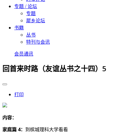
专题 / 论坛
专题
犀乡论坛
书籍
丛书
特刊与会讯
会员通讯
回首来时路（友谊丛书之十四）5
打印
内容：
家庭篇 4：
到槟城理科大学看看