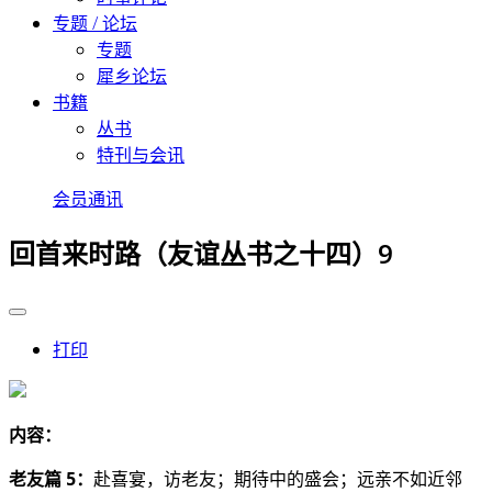
专题 / 论坛
专题
犀乡论坛
书籍
丛书
特刊与会讯
会员通讯
回首来时路（友谊丛书之十四）9
打印
内容：
老友篇 5：
赴喜宴，访老友；期待中的盛会；远亲不如近邻