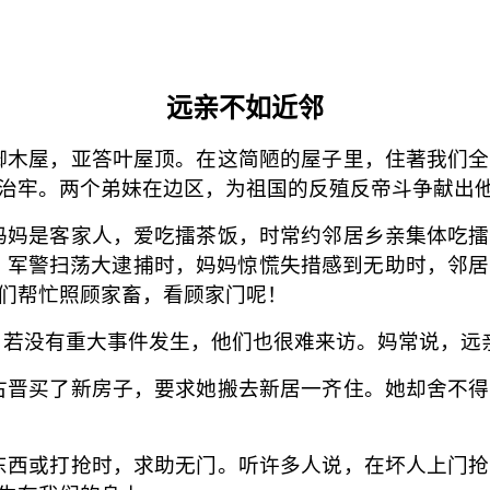
远亲不如近邻
木屋，亚答叶屋顶。在这简陋的屋子里，住著我们全
治牢。两个弟妹在边区，为祖国的反殖反帝斗争献出
妈是客家人，爱吃擂茶饭，时常约邻居乡亲集体吃擂
时，军警扫荡大逮捕时，妈妈惊慌失措感到无助时，邻
们帮忙照顾家畜，看顾家门呢！
若没有重大事件发生，他们也很难来访。妈常说，远
晋买了新房子，要求她搬去新居一齐住。她却舍不得
西或打抢时，求助无门。听许多人说，在坏人上门抢