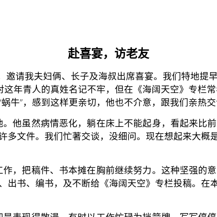
赴喜宴，访老友
婚，邀请我夫妇俩、长子及海叔出席喜宴。我们特地提
我对这年青人的真姓名记不牢，但在《海阔天空》专栏常
“蜗牛”，感到这样更亲切，他也不介意，跟我们亲热交
。他虽然病情恶化，躺在床上不能起身，看起来比前
许多文件。我们忙著交谈，没细问。现在想起来大概
作，把稿件、书本摊在胸前继续努力。这种坚强的意
、出书、编书，及不断给《海阔天空》专栏投稿。在
是表现得散漫，有时以工作忙碌为挡箭牌，写写停停