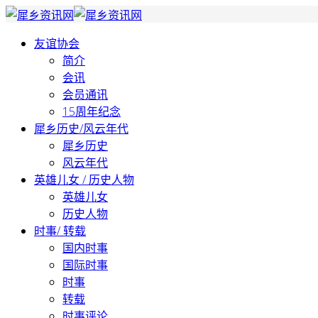
友谊协会
简介
会讯
会员通讯
15周年纪念
犀乡历史/风云年代
犀乡历史
风云年代
英雄儿女 / 历史人物
英雄儿女
历史人物
时事/ 转载
国内时事
国际时事
时事
转载
时事评论