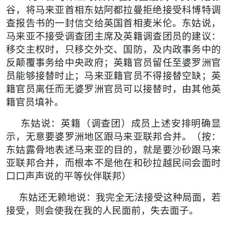
谷，将马来亚首相东姑阿都拉曼拒绝接受科博特调
查报告书的一封信交给英国首相麦米伦。东姑说，
马来亚不接受调查团主席及英籍调查团员的建议：
移交主权时，只移交外交、国防，及内政事务中的
反颠覆事务给中央政府；英籍官员留任至婆罗洲官
员能够接替时止；马来亚籍官员不得接替空缺；英
籍官员离任而无婆罗洲官员可以接替时，由其他英
籍官员填补。
东姑说：
英籍（调查团）成员上述安排明确显
示，无意要婆罗洲地区跟马来亚联邦合并。（按：
东姑露骨地表述马来亚的目的，就是要沙砂跟马来
亚联邦合并，而根本不是他在和砂拉越民间会面时
口口声声说的平等伙伴联邦）
东姑还无赖地说：我完全无法接受这种局面，若
接受，则会使我在我的人民面前，失去面子。