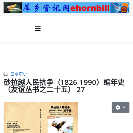
犀乡历史
砂拉越人民抗争（1826-1990）编年史
（友谊丛书之二十五） 27