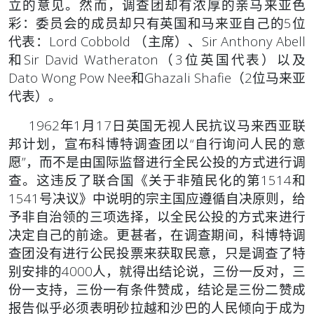
立的意见。然而，调查团却有浓厚的亲马来亚色
彩：委员会的成员却只有英国和马来亚自己的5位
代表：Lord Cobbold （主席）、Sir Anthony Abell
和Sir David Watheraton（3位英国代表）以及
Dato Wong Pow Nee和Ghazali Shafie（2位马来亚
代表）。
1962年1月17日英国无视人民抗议马来西亚联
邦计划，宣布科博特调查团以“自行询问人民的意
愿”，而不是由国际监督进行全民公投的方式进行调
查。这违反了联合国《关于非殖民化的第1514和
1541号决议》中说明的宗主国应遵循自决原则，给
予非自治领的三项选择，以全民公投的方式来进行
决定自己的前途。更甚者，在调查期间，科博特调
查团没有进行公民投票来获取民意，只是调查了特
别安排的
4000人，就得出结论说，三份一反对，三
份一支持，三份一有条件赞成，结论是三份二赞成
报告似乎必须表明砂拉越和沙巴的人民倾向于成为