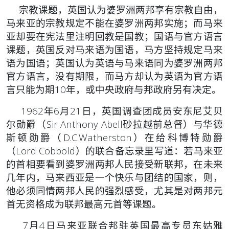
宗教课题，英国认为婆罗洲两邦享有宗教自由，
马来亚的宗教规定不能在婆罗洲两邦实施；而马来
亚却要在宪法里注明回教是国教；国语与官方语言
课题，英国反对马来语为国语，马方坚持规定马来
语为国语；英国认为英语与马来语同为婆罗洲两邦
官方语言，没有期限，而马方却认为英语为官方语
言只能为期10年，或中央政府与邦政府另有决定。
1962年6月21日，英国调查团成员安东尼艾贝
尔勋爵（Sir Anthony Abell砂拉越前总督）与华德
斯顿勋爵（D.C.Watherston）在给科博特勋爵
（Lord Cobbold）的联合备忘录里写道：若马来亚
的首相要看到婆罗洲两邦人民接受新联邦，在未来
几年内，马来西亚是一个快乐与团结的国家，则，
他必须同情两邦人民的强烈感受，尤其是对两邦元
首无资格成为联邦最高元首等课题。
7月4日马来亚联合邦驻英国最高专员东姑雅