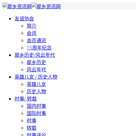
友谊协会
简介
会讯
会员通讯
15周年纪念
犀乡历史/风云年代
犀乡历史
风云年代
英雄儿女 / 历史人物
英雄儿女
历史人物
时事/ 转载
国内时事
国际时事
时事
转载
时事评论