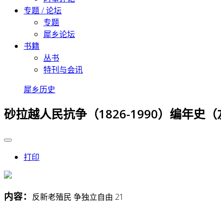
专题 / 论坛
专题
犀乡论坛
书籍
丛书
特刊与会讯
犀乡历史
砂拉越人民抗争（1826-1990）编年史
打印
内容：
反新老殖民 争独立自由 21