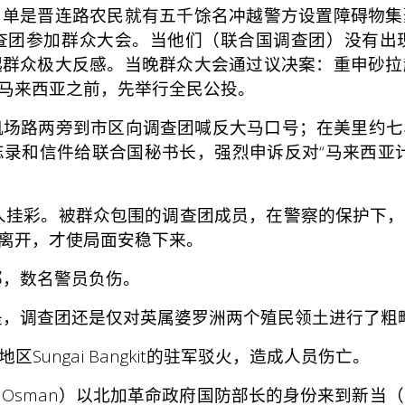
，单是晋连路农民就有五千馀名冲越警方设置障碍物集
查团参加群众大会。当他们（联合国调查团）没有出
起群众极大反感。当晚群众大会通过议决案：重申砂拉
马来西亚之前，先举行全民公投。
机场路两旁到市区向调查团喊反大马口号；在美里约七
录和信件给联合国秘书长，强烈申诉反对“马来西亚
挂彩。被群众包围的调查团成员，在警察的保护下，
离开，才使局面安稳下来。
，数名警员负伤。
，调查团还是仅对英属婆罗洲两个殖民领土进行了粗
ungai Bangkit的驻军驳火，造成人员伤亡。
fli Osman）以北加革命政府国防部长的身份来到新当
（