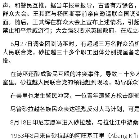
声，和警民互推。据当年报章报导，古晋有万馀名
群众大会。王其辉与杨国斯事前亲自邀请联合国调
面。随后，王其辉在群众大会上宣布上述情况，引
禁止和平示威游行；大会强烈要求英国政府，在成立
8月27日调查团到诗巫时，有超越三万名群众沿
人民联合党，砂拉越三十多个职工团体分别提呈备忘
投。
在诗巫还酿成警民互殴的冲突事件，导致三十多人
室里。砂拉越人民联合党的领袖赶到现场，劝导群众
在美里也发生警民冲突，一位青年遭警方枪击腿部
尽管砂拉越各族民众表达强烈反对大马计划，可是
8月18日印尼志愿军进入砂拉越，与拉让江中游桑地区S
1963年8月来自砂拉越的阿旺基菲里（Abang Ki