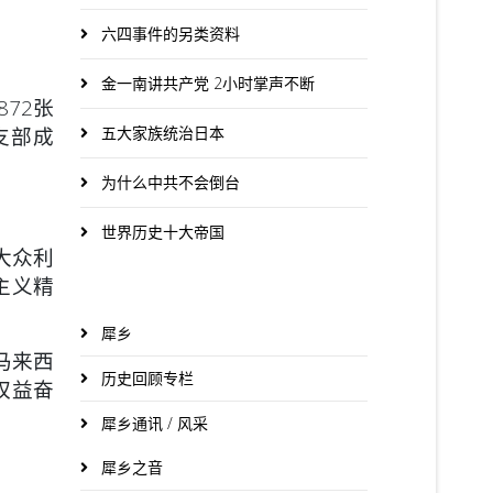
六四事件的另类资料
金一南讲共产党 2小时掌声不断
72张
五大家族统治日本
支部成
为什么中共不会倒台
世界历史十大帝国
大众利
主义精
犀乡
马来西
历史回顾专栏
权益奋
犀乡通讯 / 风采
犀乡之音