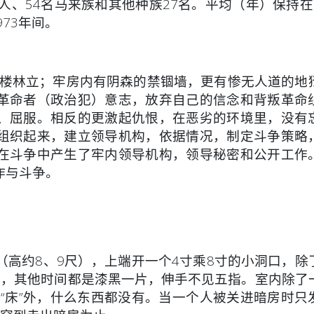
尼人、54名马来族和其他种族27名。平均（年）保持在1
973年间。
楼林立；牢房内有阴森的禁锢墙，更有惨无人道的地
革命者（政治犯）意志，放弃自己的信念和背叛革命
、屈服。相反的更激起仇恨，在恶劣的环境里，没有
组织起来，建立领导机构，依据情况，制定斗争策略
在斗争中产生了牢内领导机构，领导秘密和公开工作
作与斗争。
高约8、9尺），上端开一个4寸乘8寸的小洞口，除
外，其他时间都是漆黑一片，伸手不见五指。室内除了
泥“床”外，什么东西都没有。当一个人被关进暗房时只