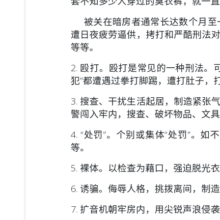
套不知多少人穿过的臭衣裤，就一直
被关在暗房者通常长达数个月至一
遭日夜疲劳逼供，拷打和严酷刑法
等等。
2. 殴打。殴打是常见的一种刑法
犯”都遭遇过拳打脚踢，遭打肚子，
3. 搜查、干扰生活起居，制造紧
警闯入牢内，搜查、破坏物品、文具
4. “处罚”。个别或集体“处罚”
等。
5. 裸体。以检查为藉口，强迫脱光
6. 诱骗。侮辱人格，挑拨离间，制
7. 扩音机朝牢房内，用尖锐声浪