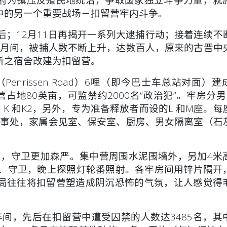
中的另一个重要战场－扣留营牢内斗争。
动后；12月11日再揭开一系列大逮捕行动；接着连续不
、3月间，被捕人数不断上升，达数百人，原来的古晋中
所之宿舍改建为扣留营。
nrissen Road）6哩（即今巴士车总站对面）建
占地80英亩，可监禁约2000名“政治犯”。牢房分男
J、K 和K2，另外，专为准备释放者而设的L 和M座。
政办事处，家属会见室、保安室、厨房、男女隔离室（石
，守卫更加森严。集中营周围水泥围墙外，另加4米
视、守卫，晚上探照灯轮番照射。各牢房间用锌片隔开
局往往将扣留营塑造成阴沉恐怖的气氛，让人感觉得
。
11年间，先后在扣留营中遭受囚禁的人数达3485名，其