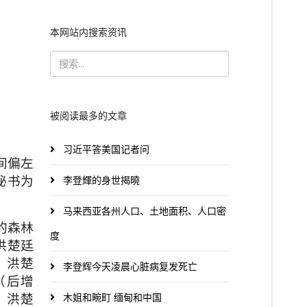
本网站内搜索资讯
被阅读最多的文章
习近平答美国记者问
间偏左
秘书为
李登輝的身世揭曉
马来西亚各州人口、土地面积、人口密
的森林
度
洪楚廷
：洪楚
李登辉今天凌晨心脏病复发死亡
（后增
。洪楚
木姐和畹町 缅甸和中国