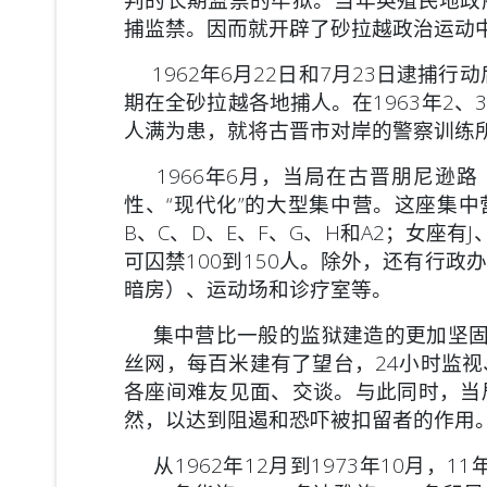
捕监禁。因而就开辟了砂拉越政治运动
1962年6月22日和7月23日逮捕行
期在全砂拉越各地捕人。在1963年2
人满为患，就将古晋市对岸的警察训练
1966年6月，当局在古晋朋尼逊路（Pe
性、“现代化”的大
型集中营。这座集中营
B、C、D、E、F、G、H和A2；女座有
可囚禁100到150人。除外，还有行
暗房）、运动场和诊疗室等。
集中营比一般的监狱建造的更加坚固
丝网，每百米建有了望台，24小时监
各座间难友见面、交谈。与此同时，当
然，以达到阻遏和恐吓被扣留者的作用
从1962年12月到1973年10月，