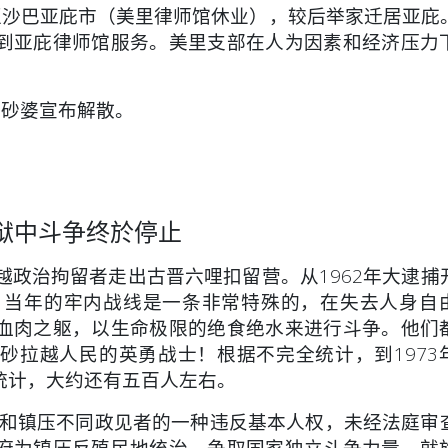
至沙巴亚庇市（美里律师馆休业），较后举家迁居亚庇
到亚庇律师馆服务。美里支部在人为因素和经济压力
—砂婆宣布解散。
5年的狱中斗争终於停止
拉越政治拘留者走出古晋六哩扣留营。从1962年大逮捕
。当年的牢内战线是一条非常特殊的，在失去人身自
血肉之躯，以生命极限的绝食绝水来进行斗争。他们
砂拉越人民的英勇战士！根据不完全统计，到1973
统计，大约还有五百人左右。
和镇压不同政见者的一种违反基本人权，未经法庭审
府为镇压反殖民地统治，争取国家独立斗争力量，就