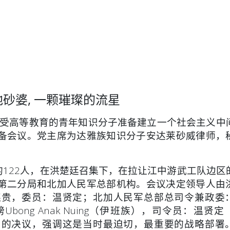
基地砂婆, 一颗璀璨的流星
位受高等教育的青年知识分子准备建立一个社会主义中
备会议。党主席为达雅族知识分子安达莱砂威律师，
来的122人，在洪楚廷召集下，在拉让江中游武工队边区
第二分局和北加人民军总部机构。会议决定领导人由
连贵，委员：温贤定；北加人民军总部总司令兼政委
ong Anak Nuing（伊班族），司令员：温贤定
》的决议，强调这是当时最迫切，最重要的战略部署