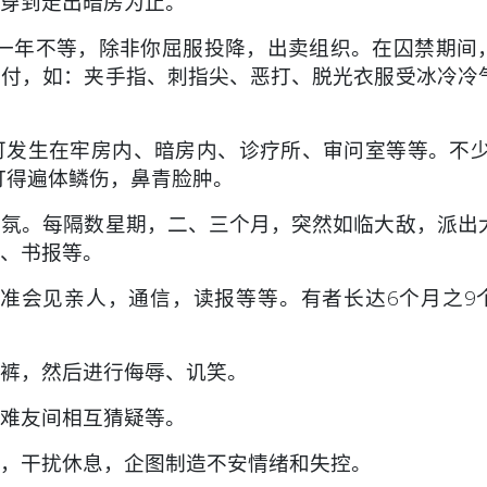
穿到走出暗房为止。
年不等，除非你屈服投降，出卖组织。在囚禁期间
对付，如：夹手指、刺指尖、恶打、脱光衣服受冰冷冷
。可发生在牢房内、暗房内、诊疗所、审问室等等。不少
打得遍体鳞伤，鼻青脸肿。
张气氛。每隔数星期，二、三个月，突然如临大敌，派出
、书报等。
。如不准会见亲人，通信，读报等等。有者长达6个月之9
衣裤，然后进行侮辱、讥笑。
造难友间相互猜疑等。
侵袭，干扰休息，企图制造不安情绪和失控。