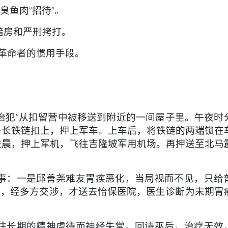
臭鱼肉“招待”。
暗房和严刑拷打。
革命者的惯用手段。
“政治犯”从扣留营中被移送到附近的一间屋子里。午夜时
条长铁链扣上，押上军车。上车后，将铁链的两端锁在
凌晨，押上军机，飞往吉隆坡军用机场。再押送至北马
：一是邱善尧难友胃疾恶化，当局视而不见，只给
时，经多方交涉，才送去怡保医院，医生诊断为末期胃
长期的精神虐待而神经失常。回诗巫后，治疗无效