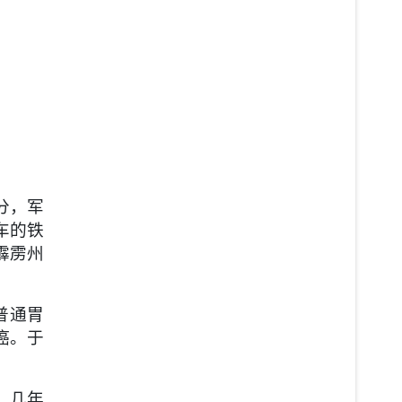
分，军
车的铁
霹雳州
普通胃
癌。于
，几年