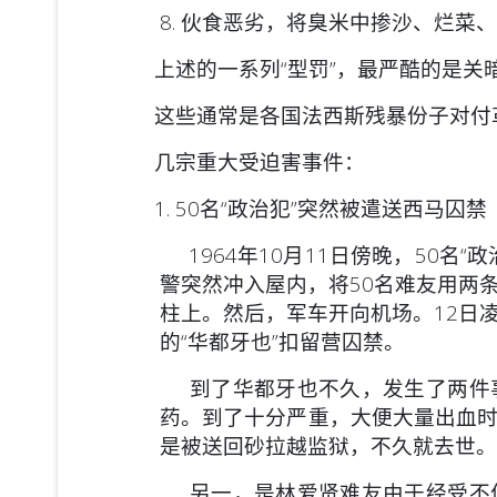
8. 伙食恶劣，将臭米中掺沙、烂菜、
上述的一系列“型罚”，最严酷的是关
这些通常是各国法西斯残暴份子对付
几宗重大受迫害事件：
1. 50名“政治犯”突然被遣送西马囚禁
1964年10月11日傍晚，50名
警突然冲入屋内，将50名难友用两
柱上。然后，军车开向机场。12日
的“华都牙也”扣留营囚禁。
到了华都牙也不久，发生了两件事
药。到了十分严重，大便大量出血
是被送回砂拉越监狱，不久就去世。
另一，是林爱贤难友由于经受不住