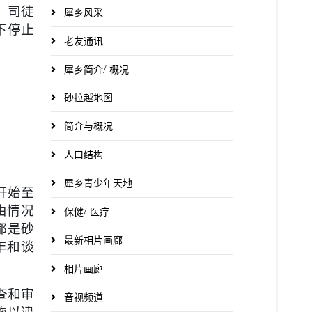
。司徒
犀乡风采
下停止
老友通讯
犀乡简介/ 概况
砂拉越地图
简介与概况
人口结构
犀乡青少年天地
开始至
由情况
保健/ 医疗
都是砂
最新相片画廊
年和谈
相片画廊
查和审
音视频道
施以逮