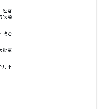
，经常
气吹袭
“政治
大批军
个月不