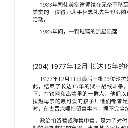
1983年司徒美堂律师馆在无奈下移
美堂的一位得力助手林忠礼先生也跟随
活动。
1985年间，一颗璀璨的流星陨落—
(204) 1977年12月 长达1
1977年12月11日最后一批23位砂
此，结束了长达15年的狱中战线斗争
下，在铁网和高墙里的一群人，他们以
拉越母亲的最可爱的孩子！他们都曾是
时，在古晋六哩扣留营牢内，据不完全
政治扣留营或称集中营，是为了对付
判的长期监禁的牢狱。当年英殖民地政