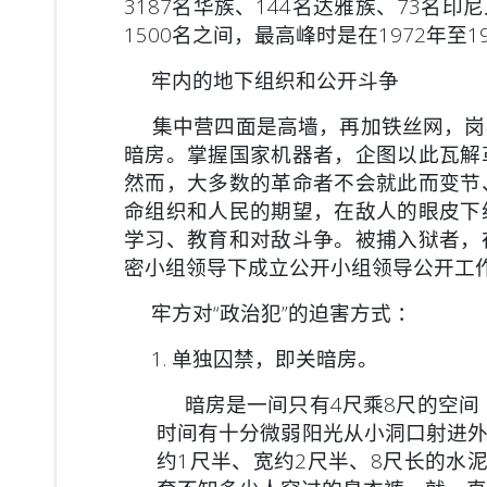
3187名华族、144名达雅族、73名印
1500名之间，最高峰时是在1972年至1
牢内的地下组织和公开斗争
集中营四面是高墙，再加铁丝网，岗
暗房。掌握国家机器者，企图以此瓦解
然而，大多数的革命者不会就此而变节
命组织和人民的期望，在敌人的眼皮下
学习、教育和对敌斗争。被捕入狱者，
密小组领导下成立公开小组领导公开工
牢方对“政治犯”的迫害方式 ：
1. 单独囚禁，即关暗房。
暗房是一间只有4尺乘8尺的空间（
时间有十分微弱阳光从小洞口射进
约1尺半、宽约2尺半、8尺长的水