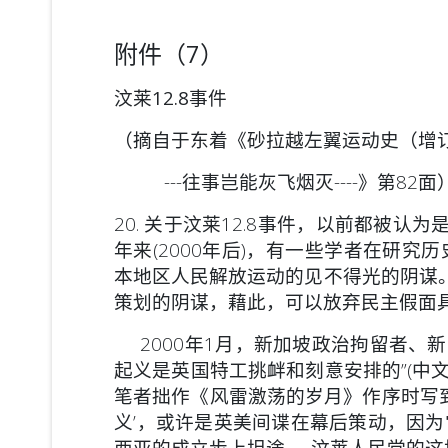
附件（7）
汶莱12.8事件
（摘自于东着《砂拉越左翼运动史（增订版
---往事岂能灰飞烟灭----》第82面
20. 关于汶莱12.8事件，以前都被
年来(2000年后)，有一些学者在研
本地区人民解放运动的见不得光的阴谋。
策划的阴谋，藉此，可以放弃民主假面具
2000年1月，新加坡政治拘留者、新
起义是英国特工挑衅和刻意安排的”(中文版
笔者拙作《风雷激荡的岁月》作序时写到
义’，或许是英美间谍在幕后策动，因
西亚的成立步上坦途……汶莱人民党的这