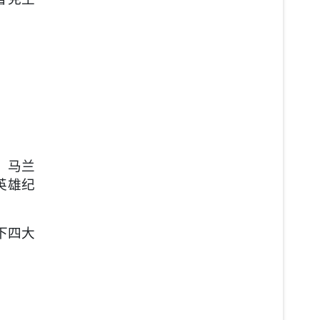
、马兰
英雄纪
下四大