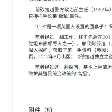
前砂拉越警方政治部主任（1962年）Roy 
直接插手汶莱“叛乱”事件。
“12.8”是一项英国人设置的圈套乎？
笔者经过一翻工作，终于先后在2011
党坦布廊领导人之一），耶欣阿芬迪（
深入探问，获取了第一手资料（参阅：《命
页，2012年8月出版；《砂拉越独立之
笔者经过这一翻探问，基本上弄清历史事
维护其殖民统治政策的“高招”。
附件（8）