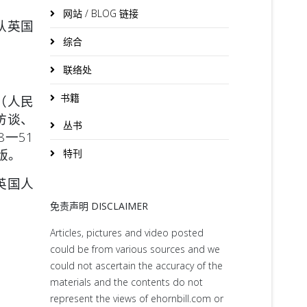
网站 / BLOG 链接
承认英国
综合
联络处
书籍
（人民
访谈、
丛书
一51
版。
特刊
英国人
免责声明 DISCLAIMER
Articles, pictures and video posted
could be from various sources and we
could not ascertain the accuracy of the
materials and the contents do not
represent the views of ehornbill.com or