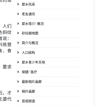
犀乡风采
老友通讯
犀乡简介/ 概况
，人们
色斜纹
砂拉越地图
者说：
简介与概况
训练营
食、食
人口结构
犀乡青少年天地
，要求
保健/ 医疗
最新相片画廊
相片画廊
后，才
北婆代
音视频道