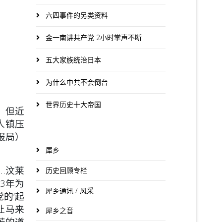
六四事件的另类资料
金一南讲共产党 2小时掌声不断
五大家族统治日本
为什么中共不会倒台
世界历史十大帝国
。但近
人镇压
报局）
。
犀乡
…汶莱
历史回顾专栏
3年为
犀乡通讯 / 风采
的‘起
让马来
犀乡之音
苦的道