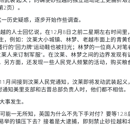
第2页）。
这一历史疑惑，逐步开始作些调查。
的人士回忆说，在12月8日之前二星期左右时间里
生，例如：汶莱大小城镇、林梦、老越市面上的青黄
行的“回力牌”运动鞋也被扫光；林梦的一位商人对笔
汶莱人来订制军服”。在汶莱、林梦之间的边界发现有
。另方面，还发现一些人民党人频繁的活动，购买粮
1月间接到汶莱人民党通知，汶莱即将发动武装起义
时通知美里支部和古晋总部负责人时，他们都不相信。
大事发生。
能一无所知，英国为什么不先下手对付？要等12.8
易举的镇压下去？接着是大逮捕，即刻禁止砂拉越和