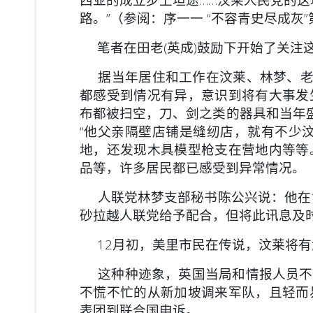
路。”（参阅：序一一 “不容青史尽成灰”
笔者在田老(英成)鼓励下开始了关注
据当年居住和工作在汶莱、林梦、老越
都感受到情况有异，意识到将有大事发
布都被扫空，刀、剑之类的器具和当年盛
“他父亲隔壁店铺是缝纫店，就有不少
地，还发现木具模型枪支在营地内等等
品等，许多居民都已感受到异常情况。
人联党林梦支部秘书陈公兴说：他在1
砂拉越人联党给予配合，但将此讯息及
12月初，美里市民在传说，汶莱将有
这种种迹象，英国当局和情报人员不可
不慌不忙的从新加坡调来军队，且轻而
表团到联合国申诉。