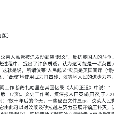
）----
）
认为是汶莱人民党被迫发动武装“起义”，反抗英国人的斗争
究历史过程中，提出了许多质疑，认为这可能是一项英国
这就是说，所谓汶莱“人民起义”实质是英国间谍（情
，“合理”地使用武力打击砂、汶等地人民的进步力量
闻工作者赛·扎哈里在其回忆录《人间正道》中说：“…
137页)。文史工作者、资深报人田英成(田农)于200
：“数十年后的今天，一些秘密文件显示，汶莱人民党
为它由此可以对汶莱及砂拉越左翼力量展开镇压扑灭，
场武装‘起义’，的确使砂拉越的独立运动走上更曲折艰