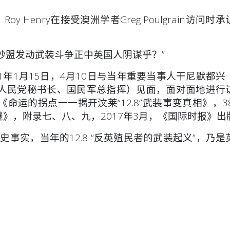
Henry在接受澳洲学者Greg Poulgrain访问时
“砂盟发动武装斗争正中英国人阴谋乎？”
年1月15日，4月10日与当年重要当事人干尼默都兴
人民党秘书长、国民军总指挥）见面，面对面地进行
运的拐点一一揭开汶莱“12.8”武装事变真相》，38
谜》，附录七、八、九，2017年3月，《国际时报》出
实，当年的12.8 “反英殖民者的武装起义”，乃是