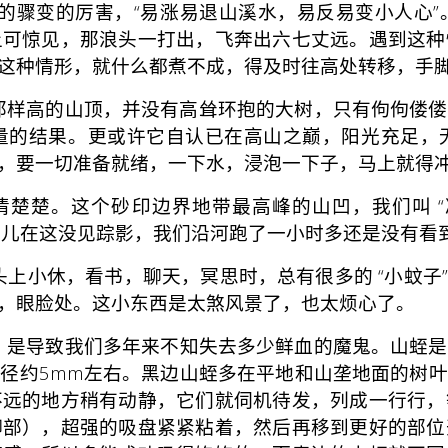
骤变的厉害，“易涨易退山溪水，易反易变小人心”
上可惊见，那浪头一打出，飞奔出六七丈远。遇到这种
这种情形，就什么都煮不成，得及时往高处转移，手
样高的山顶，并没有高耸环抱的大树，只有佝佝偻偻
量的结果。更或许它自认已在高山之巅，阳光充足，
，要一切准备就绪，一下水，浸泡一下子，马上就得
砂印边界地带最高峰的山凹，我们叫 “冷库点” 在Ulu 
，鱼儿在这没见踪影，我们沿河跑了一小时多还是没有看到
小休，看书，聊天，冥思时，总有很多的 “小蚊子”，
，眼脸处。这小东西是太煞风景了，也太烦心了。
，是导致我们多年来不知失去多少鲜血的魔鬼。山蛭是
径约5mm左右。黑边山蛭多在平地和山垄地面的树
不远的地方稍有动静，它们就伺机待发，列成一行行，
脚部），超强的吸盘紧紧粘着，然后再移到更好的部位