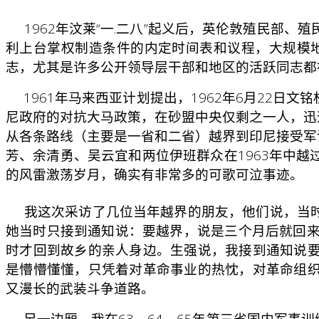
1962年汶莱“一.二八”起义后，英伦敦殖民部、
利上台掌权制造条件的内定时间表和议程，大规模地
志，尤其是许多公开领导层干部和地区的活跃同志都
1961年马来西亚计划提出，1962年6月22日文
尼政府的对抗大马政策，在砂盟中央仅剩之一人，迅
从各条路线（主要是一省和二省）越界到印尼接受军训
芳、余清勇、吴云宜和两位伊班群众在1963年中
的风雷激荡岁月，确实有非常多的可歌可泣事迹。
我这次采访了几位当年越界的朋友，他们说，当时
她当时只接到通知说：要越界，说是三个月后就回来
时才回到故乡的亲人身边。生强说，我接到通知说
是懵懵懂懂，只凭着对革命事业的热忱，对革命组
又漫长的武装斗争道路。
另一边厢，我在63、64、65年第三省国内军事