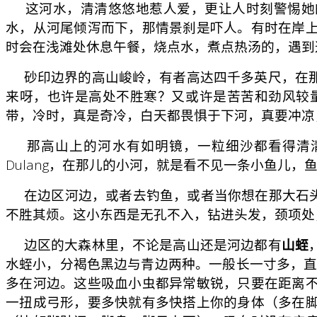
这河水，清清悠悠地惹人爱，更让人时刻警惕她的
水，从河尾倾泻而下，那情景刹是吓人。有时在岸
时会在浅滩处休息午餐，烧点水，煮点热汤的，遇到
砂印边界的高山峻岭，有者高达四千多英尺，在那
来呀，也许是高处不胜寒？又或许是苦苦和劲风较
带，冷时，真是奇冷，白天都畏惧于下河，真要冲凉
那高山上的河水有如明镜，一粒细沙都看得清清楚楚。这个
Dulang，在那儿的小河，就是看不见一条小鱼儿
在边区河边，或者去钓鱼，或者当你想在那大石头上
不胜其烦。这小东西是无孔不入，钻进头发，颈项处
边区的大森林里，不论是高山还是河边都有
山蛭
水蛭小，分褐色黑边与青边两种。一般长一寸多，直
多在河边。这些吸血小虫都异常敏锐，只要在距离
一扭成弓形，要多快就有多快搭上你的身体（多在