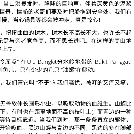
。当山洪暴发时，隆隆的巨响声，伴着深黄色的泥浆
情景，撑船的老哥们要及时把船拖到安全处。我们有
脚慢，当心锅具等都会被冲走，真是惊心！
，扭扭曲曲的树木，树木长不高长不大，也许长不起
无需与旁者竞争高，而不思长进吧。在这样的高山地
冲上岸。
Bangkit分水岭地带的 Bukit Panggau
鱼儿，只有少少的几只 “油螺”在爬动。
我们管它叫 “
不子
”向我们骚扰，被叮的又痒又痛，
无骨软体长圆形小虫，以吸取动物的血维生。山蛭比
叶下，有时也在距离地面不高的枝叶上；而青边的一种
等待目标靠近。当我们到时，那一条条直立的躯体，
开始吸血。黑边山蛭与青边的不同，黑边的多在脚部