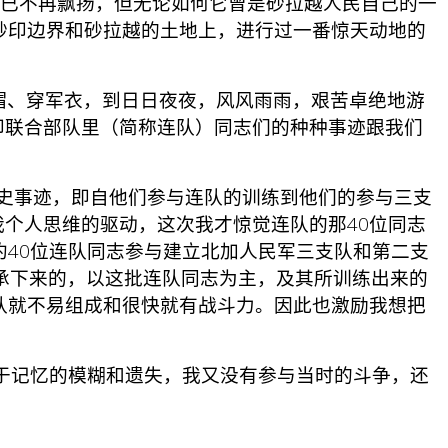
杆红旗已不再飘扬，但无论如何它曾是砂拉越人民自己的一
砂印边界和砂拉越的土地上，进行过一番惊天动地的
军帽、穿军衣，到日日夜夜，风风雨雨，艰苦卓绝地游
印联合部队里（简称连队）同志们的种种事迹跟我们
史事迹，即自他们参与连队的训练到他们的参与三支
个人思维的驱动，这次我才惊觉连队的那40位同志
约40位连队同志参与建立北加人民军三支队和第二支
承下来的，以这批连队同志为主，及其所训练出来的
队就不易组成和很快就有战斗力。因此也激励我想把
于记忆的模糊和遗失，我又没有参与当时的斗争，还