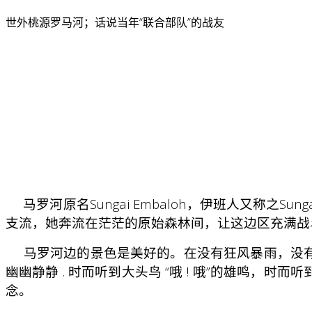
世外桃源罗马河；话说当年“联合部队”的战友
马罗河原名Sungai Embaloh，伊班人又称之Su
支流，她奔流在茫茫的原始森林间，让这边区充满战
马罗河边的景色是美好的。在没有狂风暴雨，没有
幽幽静静 . 时而听到大头鸟 “哦 ! 哦”的雄鸣
念。