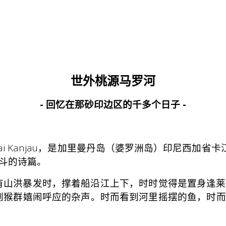
世外桃源马罗河
- 回忆在那砂印边区的千多个日子 -
ngai Kanjau，是加里曼丹岛（婆罗洲岛）印尼西加
斗的诗篇。
山洪暴发时，撑着船沿江上下，时时觉得是置身逢莱
，时而听到猴群嬉闹呼应的杂声。时而看到河里摇摆的鱼