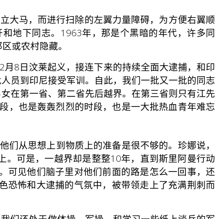
日成立大马，而进行扫除的左翼力量障碍，为方便右翼顺
和地下同志。1963年，那是个黑暗的年代，许多同
郊区或农村隐藏。
年12月8日汶莱起义，接连下来的持续全面大逮捕，和印
批人员到印尼接受军训。自此，我们一批又一批的同志
年男女在第一省、第二省先后越界。在第三省则只有江先
时段，也是轰轰烈烈的时段，也是一大批热血青年难忘
他们从思想上到物质上的准备是很不够的。珍娜说，
上。可是，一越界却是整整10年，直到斯里阿曼行动
。可见他们脑子里对他们前面的路是怎么一回事，还
色恐怖和大逮捕的气氛中，被带领走上了充满荆刺而
，我们还处于做体操、军操，和学习一些纸上谈兵的军