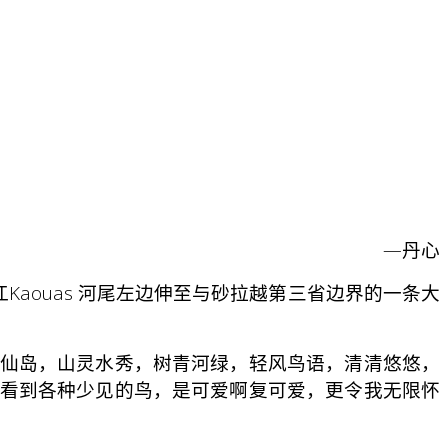
—丹心
省卡江Kaouas 河尾左边伸至与砂拉越第三省边界的一条大
仙岛，山灵水秀，树青河绿，轻风鸟语，清清悠悠，
，时而看到各种少见的鸟，是可爱啊复可爱，更令我无限怀