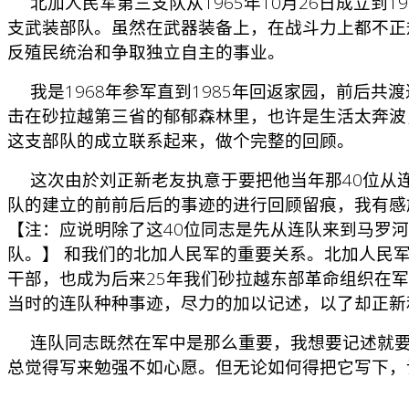
北加人民军第三支队从1965年10月26日成立到1
支武装部队。虽然在武器装备上，在战斗力上都不正
反殖民统治和争取独立自主的事业。
我是1968年参军直到1985年回返家园，前后共
击在砂拉越第三省的郁郁森林里，也许是生活太奔波
这支部队的成立联系起来，做个完整的回顾。
这次由於刘正新老友执意于要把他当年那40位从连
队的建立的前前后后的事迹的进行回顾留痕，我有感
【注：应说明除了这40位同志是先从连队来到马罗
队。】 和我们的北加人民军的重要关系。北加人民
干部，也成为后来25年我们砂拉越东部革命组织在
当时的连队种种事迹，尽力的加以记述，以了却正新
连队同志既然在军中是那么重要，我想要记述就要
总觉得写来勉强不如心愿。但无论如何得把它写下，