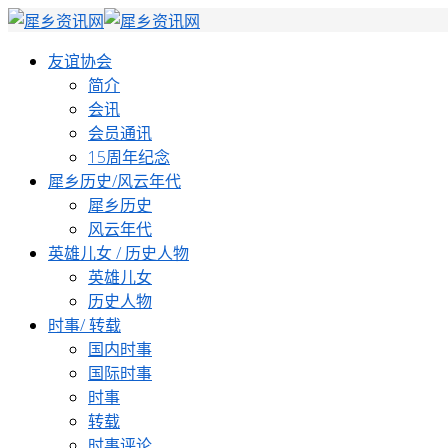
友谊协会
简介
会讯
会员通讯
15周年纪念
犀乡历史/风云年代
犀乡历史
风云年代
英雄儿女 / 历史人物
英雄儿女
历史人物
时事/ 转载
国内时事
国际时事
时事
转载
时事评论