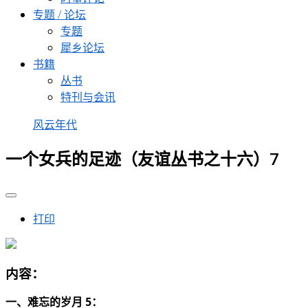
专题 / 论坛
专题
犀乡论坛
书籍
丛书
特刊与会讯
风云年代
一个女兵的足迹（友谊丛书之十六）7
打印
内容：
一、难忘的岁月 5：