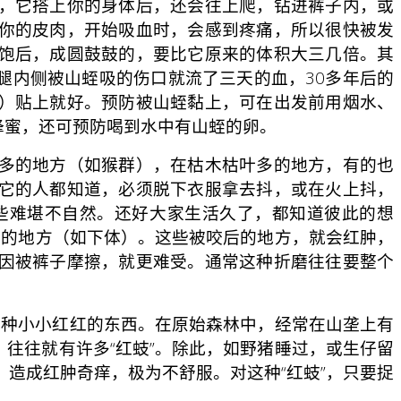
，它搭上你的身体后，还会往上爬，钻进裤子内，或
你的皮肉，开始吸血时，会感到疼痛，所以很快被发
饱后，成圆鼓鼓的，要比它原来的体积大三几倍。其
腿内侧被山蛭吸的伤口就流了三天的血，30多年后的
）贴上就好。预防被山蛭黏上，可在出发前用烟水、
蜂蜜，还可预防喝到水中有山蛭的卵。
兽多的地方（如猴群），在枯木枯叶多的地方，有的也
它的人都知道，必须脱下衣服拿去抖，或在火上抖，
些难堪不自然。还好大家生活久了，都知道彼此的想
害的地方（如下体）。这些被咬后的地方，就会红肿，
因被裤子摩擦，就更难受。通常这种折磨往往要整个
这种小小红红的东西。在原始森林中，经常在山垄上有
往往就有许多“红蚑”。除此，如野猪睡过，或生仔留
，造成红肿奇痒，极为不舒服。对这种“红蚑”，只要捉