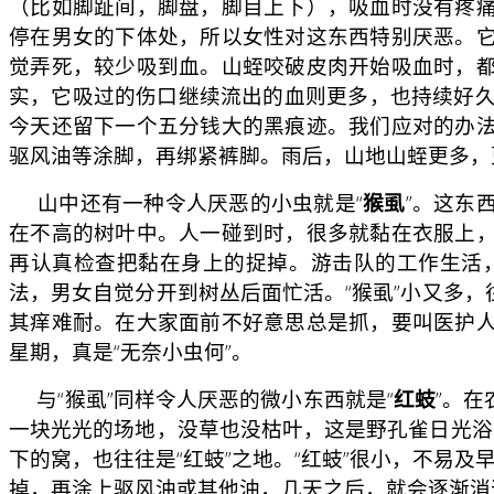
（比如脚趾间，脚盘，脚目上下），吸血时没有疼
停在男女的下体处，所以女性对这东西特别厌恶。
觉弄死，较少吸到血。山蛭咬破皮肉开始吸血时，
实，它吸过的伤口继续流出的血则更多，也持续好久
今天还留下一个五分钱大的黑痕迹。我们应对的办
驱风油等涂脚，再绑紧裤脚。雨后，山地山蛭更多，
山中还有一种令人厌恶的小虫就是“
猴虱
”。这东
在不高的树叶中。人一碰到时，很多就黏在衣服上
再认真检查把黏在身上的捉掉。游击队的工作生活
法，男女自觉分开到树丛后面忙活。“猴虱”小又多
其痒难耐。在大家面前不好意思总是抓，要叫医护
星期，真是“无奈小虫何”。
与“猴虱”同样令人厌恶的微小东西就是“
红蚑
”。
一块光光的场地，没草也没枯叶，这是野孔雀日光浴
下的窝，也往往是“红蚑”之地。“红蚑”很小，不易
掉，再涂上驱风油或其他油，几天之后，就会逐渐消