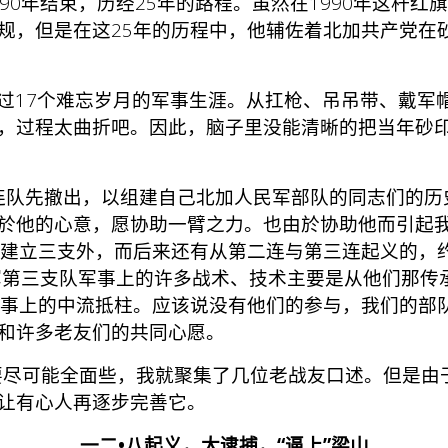
990年结束，历经25年的路程。虽然在1990年这
规，但是在这25年的历程中，他辅佐着北加共产党在
渡过17个难忘岁月的军事生涯。从扛枪、吊吊带、戴
，过程太曲折吧。因此，脑子里没能清晰的把当年砂
队先撤出，以组建自己北加人民军部队的同志们的历
於他的心意，愿协助一臂之力。也由於协助他而引起我
河建立三支外，而后来还有从第二连与第三连起义的，
军第三支队军事上的许多战术、技术主要是从他们那传
军事上的中流抵柱。应该说没有他们的参与，我们的部
和许多老友们的共同心愿。
尽可能全面些，我就聚集了几位老战友口述。但是由
让有心人再逐步完善它。
一二•八起义，大逮捕，“逼上”梁山