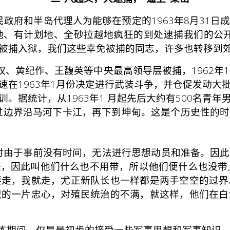
殖民政府和半岛代理人为能够在预定的1963年8月31
、有计划地、全砂拉越地疯狂的到处逮捕我们的公开
被捕入狱，我们这些幸免被捕的同志，许多也转移到
铭权、黄纪作、王馥英等中央最高领导层被捕，1962
速在1963年1月份决定进行武装斗争，并仓促发动大
。据统计，从1963年1 月起先后大约有500名青
越过边界沿马河下卡江，再下到坤甸。这是个历史性的
由于事前没有时间，无法进行思想动员和准备。因此
，因此叫他们什么也不用带，所以他们便什么也没带
要走，我就走，尤正新队长也一样都是两手空空的过界
织的一片忠心，对殖民统治的不满，就这样，他们在白
训练期间，仅是最初步的接受一些军事思想和军事知识