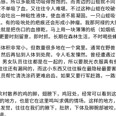
痛感，所以多能成功吸得饱饱的。而青边的山蛭就不同
它不单吸了血，又往往令人难堪。不过这种山蛭在咬破
都会吐出一种粘性液体，使血液不易凝固。一只山蛭吸
。有的吸吮处的疤痕还会形成小肿瘤。我那阿禄的大
法就是把伤口的血擦乾，马上用一块薄薄的纸（如烟纸
更要时刻留意，即时抓。长期在森林生活，不时喝些
西体积非常小，但数量很多地在一个窝里。通常在野
，然后再钻到人体到处爬，令人毛发憟然。曾经遭遇过
，男女队员往往都是在一起的，所以要脱光衣服真有
，往往还有漏网的，而这小东西又往往躲在最隐秘最要
人员帮忙清洗涂药更难启齿。如果又要行军赶路，一路
在农村散养的鸡的脚，翅膀下，鸡冠处，经常可以看到
的地方，也是它在这里鸣叫求偶的情场。这样的地方，
及早发觉，往往在我们的腋下，肚脐，下体及脚腕部被咬
退。