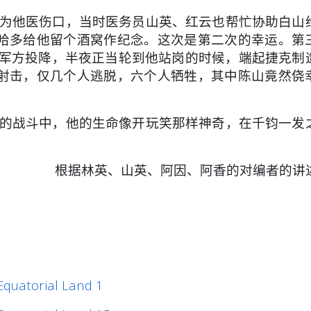
为他医伤口，当时医务员山英、红云也帮忙协助白山
哈多给他留个酒窝作纪念。这次是第二次的幸运。第
向军方投降，半夜正当轮到他站岗的时候，端起捷克制
射击，仅几个人逃脱，六个人牺牲，其中陈山竟然侥
的战斗中，他的生命像开玩笑那样神奇，在千钧一发
根据林英、山英、阿因、阿香的对编者的讲
quatorial Land 1