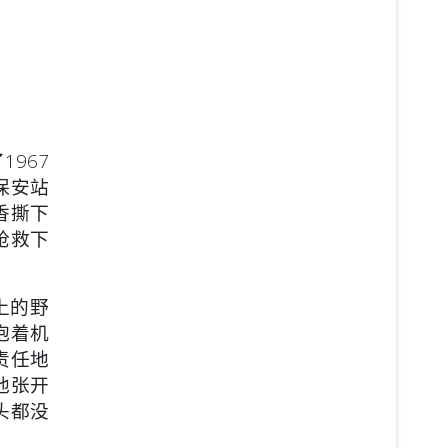
967
保安站
香撕下
抢救下
上的野
抱着机
责任地
他张开
头都没