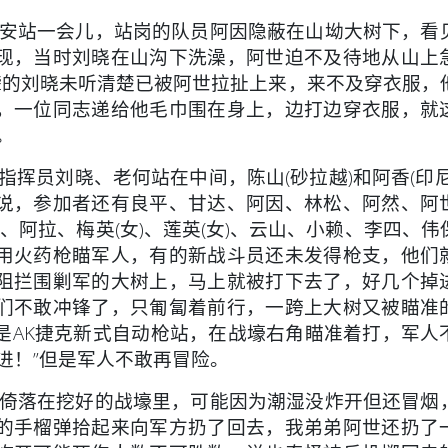
安站一会儿，站岗的队员阿因隐蔽在山坳大树下，看
现，当时刘晓在山沟下洗澡，阿世迫不及待地从山上
聋的刘晓未听清楚已被阿世拉扯上来，来不及穿衣服，
，一位同志递给他毛巾围在身上，边打边穿衣服，就
。
员刘晓、老何站在中间，陈山(砂拉越)和阿香(印尼
说，参加者还有良平、甘达、阿因、林松、阿然、阿
、阿拉、梅英(女)、莲英(女)、云山、小赖、李四、伟
用火药枪瞄军人，有的新战斗员还未发得枪支，他们
阻拦围剿军的大树上，马上就被打下去了，好几个掉
们不敢冲锋了，只匍匐着前行，一跨上大树又被瞄准
是AK捷克新式自动枪站，在战壕右角瞄准着打，军人
进！”但是军人不敢再冒险。
倚落在挖好的战壕里，可能因为潮湿没炸开但还冒烟
的手榴弹拾起来向军方扔了回去，我弟弟阿世还扔了