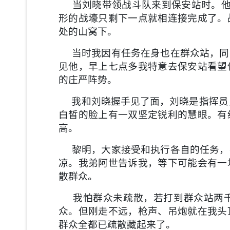
当刘晓带领战斗队来到保安站时。他
形的战壕只剩下一点就相连接完成了。
处的山窝下。
当时我因有任务在身也在群众站，同
见他，早上七点多我特意去保安站看望
的庄严阵势。
我和刘晓握手见了面，刘晓是指挥员，
白皙的脸上有一双坚定锐利的慧眼。有
高。
黎明，大家接受和执行各自的任务，
凉。我弟阿世告诉我，等下可能会有一
散群众。
我怕群众未疏散，若打到群众站两千
众。但刚走不远，枪声、吊炮就在我头
群众全都已疏散藏起来了。