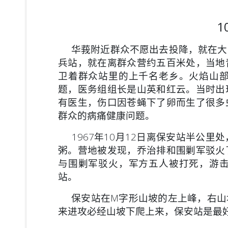
1
华莪附近群众不愿出去投降，就在大
兵站，就在离群众营约五百米处，当地
卫着群众站里的上千名老乡。火焰山
题，医务组组长是山英和红云。当时出
有医生，伤口因苍蝇下了卵而生了很多
群众的病痛健康问题。
1967年10月12日离保安站半公里
粥。营地被发现，乔治排和围剿军驳火
与围剿军驳火，军方五人被打死，游
站。
保安站在M字形山坡的左上峰，右山
来进攻必经山坡下爬上来，保安站是最