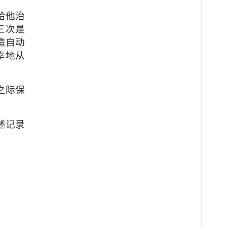
给他治
三次是
造自动
幸地从
之际保
述记录