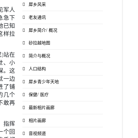
犀乡风采
见军人
急急下
老友通讯
他已知
犀乡简介/ 概况
这样拉
砂拉越地图
)站在
简介与概况
世、小
人口结构
保。这
就一边
犀乡青少年天地
进了铺
的几个
保健/ 医疗
不敢再
最新相片画廊
相片画廊
，指挥
一个回
音视频道