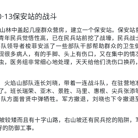
0·13保安站的战斗
山林中盖起几座群众营房，建立一个保安站。保安站
青年民兵觉悟性高，已在民兵站前挖了战壕，民兵战
部队领导者梭菲安派了一些部队干部帮助群众的卫生
现很多病人，有的手脚、头上有伤口，又在集中的情
虫，医务组非常细心地处理，天天给他们洗伤口换药
处，火焰山部队连长刘晓，带着一连战斗队，在驻营地
了。班长瑞荣、亚木、景胜、马里、惠根、尖兵张添
击队方面曾贤中弹牺牲。军方撤退，刘晓也下令撤退
坡较矮而且有十字山路，右山坡还有民兵挖的陷阱，
好的防御工事。