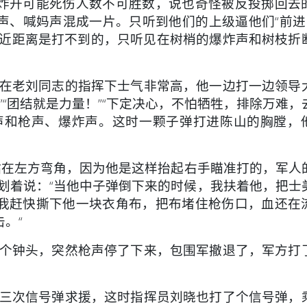
炸开可能死伤人数不可胜数，说也奇怪被反投掷回去
、喊妈声混成一片。只听到他们的上级逼他们“前进！
在近距离是打不到的，只听见在树梢的爆炸声和树枝折
在老刘同志的指挥下士气非常高，他一边打一边领导
”“团结就是力量！”“下定决心，不怕牺牲，排除万难，
声和枪声、爆炸声。这时一颗子弹打进陈山的胸膛，
在左方弯角，因为他是这样抬起右手瞄准打的，军人
划着说：“当他中子弹倒下来的时候，我扶着他，把士
我赶快撕下他一块衣角布，把布堵住枪伤口，血还在
。“
个钟头，突然枪声停了下来，包围军撤退了，军方打
三次信号弹求援，这时指挥员刘晓也打了个信号弹，