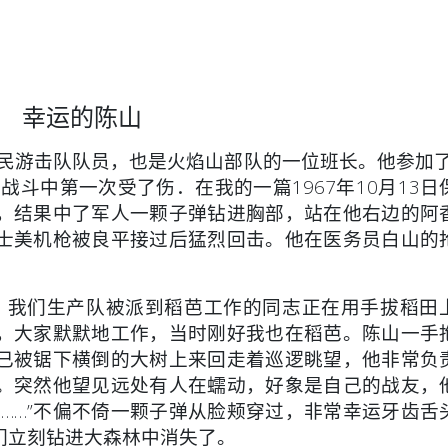
幸运的陈山
游击队队员，也是火焰山部队的一位班长。他参加了1
战斗中第一次受了伤．在我的一篇1967年10月13日
，结果中了军人一颗子弹钻进胸部，站在他右边的阿
士美机枪被良平接过后猛烈回击。他在医务员白山的
我们生产队被派到稻芭工作的同志正在用手拔稻田
，大家默默地工作，当时刚好我也在稻芭。陈山一手
已被锯下横倒的大树上来回走着巡逻眺望，他非常负
。突然他望见远处有人在蠕动，好象是自己的战友，
“砰……”不偏不倚一颗子弹从脸颊穿过，非常幸运牙齿舌
们立刻钻进大森林中消失了。