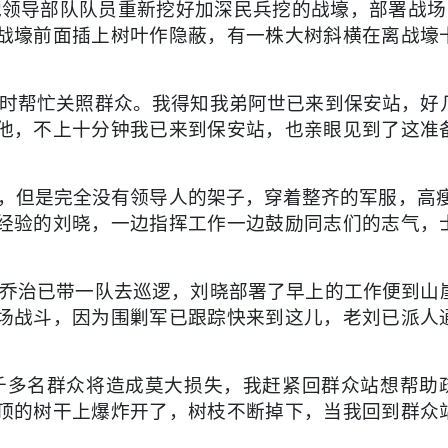
领导部队队员重新挖好加深民兵挖的战壕，部署战场
战壕前面插上树叶作隐蔽，有一株大树斜横在离战壕
时帮忙关照群众。我得知我弟阿世已来到保安站，好
他，不上十分钟我已来到保安站，也亲眼见到了这准
但是完全没有领导人的架子，穿着整齐的军服，高瘦
经验的刘晓，一边指挥工作一边鼓励同志们的志气，
乔治已带一队去巡逻，刘晓部署了早上的工作便到山
场战斗，因为围剿军已跟踪快来到这儿，老刘已派人
多名群众将造成莫大损失，我赶紧回群众站想帮助
顶的树干上爆炸开了，树枝不断掉下，当我回到群众