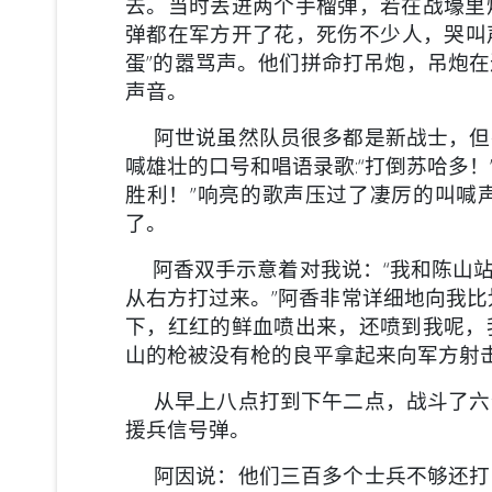
去。当时丢进两个手榴弹，若在战壕里
弹都在军方开了花，死伤不少人，哭叫声
蛋”的嚣骂声。他们拼命打吊炮，吊炮
声音。
阿世说虽然队员很多都是新战士，但
喊雄壮的口号和唱语录歌:“打倒苏哈多！
胜利！”响亮的歌声压过了凄厉的叫喊
了。
阿香双手示意着对我说：“我和陈山站
从右方打过来。”阿香非常详细地向我比
下，红红的鲜血喷出来，还喷到我呢，
山的枪被没有枪的良平拿起来向军方射击
从早上八点打到下午二点，战斗了六
援兵信号弹。
阿因说：他们三百多个士兵不够还打