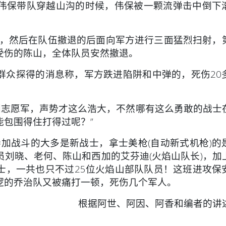
伟保带队穿越山沟的时候，伟保被一颗流弹击中倒下
，然后在队伍撤退的后面向军方进行三面猛烈扫射，
受伤的陈山，全体队员安然撤退。
从群众探得的消息称，军方跌进陷阱和中弹的，死伤20
志愿军，声势才这么浩大，不然哪有这么勇敢的战士
包围得住打得过呢？”
战斗的大多是新战士，拿士美枪(自动新式机枪)的
刘晓、老何、陈山和西加的艾芬迪(火焰山队长)，加
士，一共也只不过25位火焰山部队队员！这班进攻保
逻的乔治队又被痛打一顿，死伤几个军人。
根据阿世、阿因、阿香和编者的讲