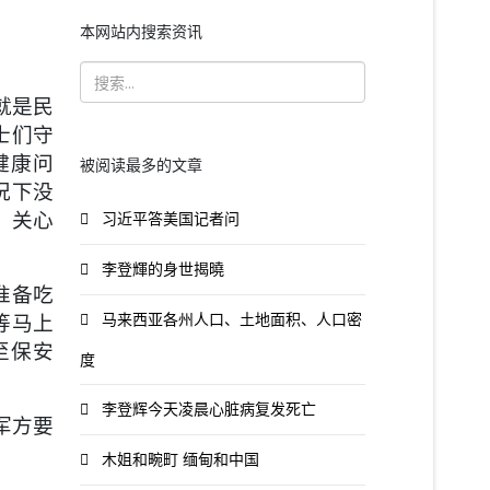
本网站内搜索资讯
就是民
士们守
健康问
被阅读最多的文章
况下没
，关心
习近平答美国记者问
李登輝的身世揭曉
准备吃
等马上
马来西亚各州人口、土地面积、人口密
至保安
度
李登辉今天凌晨心脏病复发死亡
军方要
木姐和畹町 缅甸和中国