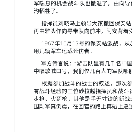
军喘息的机会战斗队也撤退了。由向导
沟牺牲了。
指挥员刘晓马上领导大家撤回保安站
再由雅头作向导带队向前冲，阿安背着
1967年10月13号的保安站激战，
用几辆军车运载死伤者。
军方传言说：“游击队里有几千名中国
中唱歌喊口号，我们仅几百人的军队哪能
根据参加战斗的战士的叙述，那次参加
有战斗经验的三位砂拉越指挥员和战斗员
步枪、火药枪，其他是手无寸铁的新战
围剿军真倒霉，在回营的路上再碰上巡