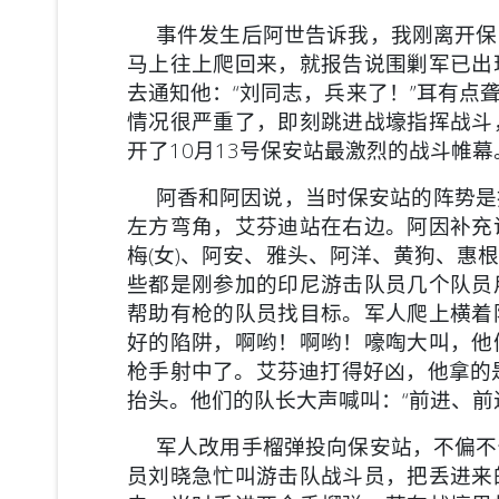
事件发生后阿世告诉我，我刚离开保
马上往上爬回来，就报告说围剿军已出
去通知他：“刘同志，兵来了！”耳有点
情况很严重了，即刻跳进战壕指挥战斗
开了10月13号保安站最激烈的战斗帷幕
阿香和阿因说，当时保安站的阵势是指挥
左方弯角，艾芬迪站在右边。阿因补充
梅(女)、阿安、雅头、阿洋、黄狗、惠根
些都是刚参加的印尼游击队员几个队员
帮助有枪的队员找目标。军人爬上横着
好的陷阱，啊哟！啊哟！嚎啕大叫，他
枪手射中了。艾芬迪打得好凶，他拿的
抬头。他们的队长大声喊叫：“前进、前
军人改用手榴弹投向保安站，不偏不
员刘晓急忙叫游击队战斗员，把丢进来