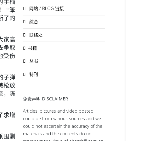
的手榴
网站 / BLOG 链接
”“笨
断了的
综合
联络处
大家高
去争取
书籍
他受伤
丛书
特刊
的子弹
美枪放
流，陈
免责声明 DISCLAIMER
Articles, pictures and video posted
了求增
could be from various sources and we
could not ascertain the accuracy of the
materials and the contents do not
乘围剿