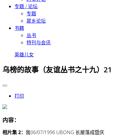
专题 / 论坛
专题
犀乡论坛
书籍
丛书
特刊与会讯
英雄儿女
乌榜的故事（友谊丛书之十九）21
打印
内容：
相片集 2：
我06/07/1996 UBONG 长屋落成暨庆