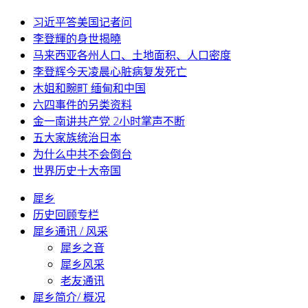
习近平答美国记者问
李登輝的身世揭曉
马来西亚各州人口、土地面积、人口密度
李登辉今天凌晨心脏病复发死亡
木姐和畹町 缅甸和中国
六四事件的另类资料
金一南讲共产党 2小时掌声不断
五大家族统治日本
为什么中共不会倒台
世界历史十大帝国
犀乡
历史回顾专栏
犀乡通讯 / 风采
犀乡之音
犀乡风采
老友通讯
犀乡简介/ 概况