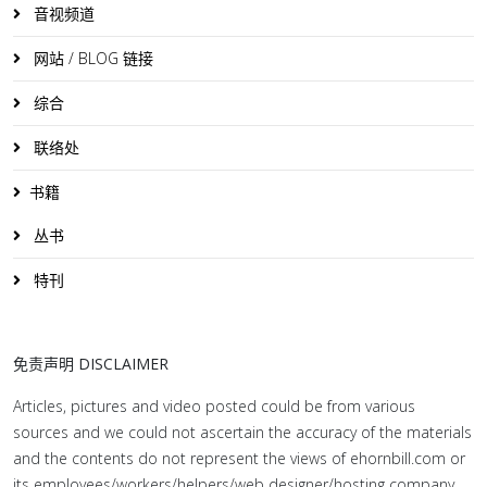
音视频道
网站 / BLOG 链接
综合
联络处
书籍
丛书
特刊
免责声明 DISCLAIMER
Articles, pictures and video posted could be from various
sources and we could not ascertain the accuracy of the materials
and the contents do not represent the views of ehornbill.com or
its employees/workers/helpers/web designer/hosting company