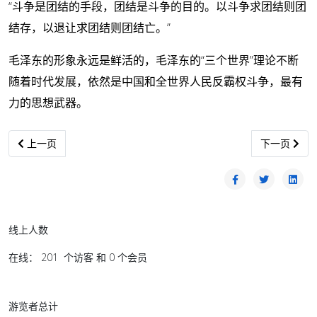
“斗争是团结的手段，团结是斗争的目的。以斗争求团结则团
结存，以退让求团结则团结亡。”
毛泽东的形象永远是鲜活的，毛泽东的“三个世界”理论不断
随着时代发展，依然是中国和全世界人民反霸权斗争，最有
力的思想武器。
上一篇文章: 美国如何超过英国
下一篇文章:
上一页
下一页
线上人数
在线： 201 个访客 和 0 个会员
游览者总计