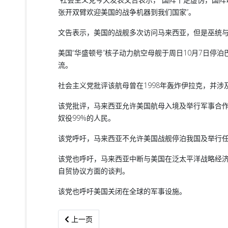
张开双臂欢迎美国的战争机器到我们国家”。
文告表示，美国的战舰多次访问马来西亚，但是巫统
美国“华盛顿号”核子动力航空母舰于周日10月7日
流。
社会主义党批评该航母曾在1998年轰炸伊拉克，并
该党批评，马来西亚允许美国航母入境及举行军事合
奴役99%的人民。
该党呼吁，马来西亚不允许美国战舰停泊我国及举行
该党也呼吁，马来西亚中断与美国在泛太平洋战略经济伙伴关系协议（Tran
自贸协议方面的谈判。
该党也呼吁美国关闭在全球的军事设施。
上一篇文章: 本南人15天抗议穆仑水坝
上一页