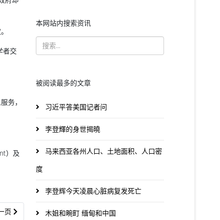
本网站内搜索资讯
权。
学者交
被阅读最多的文章
义服务，
习近平答美国记者问
李登輝的身世揭曉
马来西亚各州人口、土地面积、人口密
ent）及
度
李登辉今天凌晨心脏病复发死亡
一篇文章: 查韦斯以54.42%得票率第3次连任委内瑞拉总统
一页
木姐和畹町 缅甸和中国