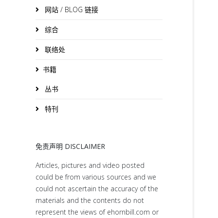
网站 / BLOG 链接
综合
联络处
书籍
丛书
特刊
免责声明 DISCLAIMER
Articles, pictures and video posted
could be from various sources and we
could not ascertain the accuracy of the
materials and the contents do not
represent the views of ehornbill.com or