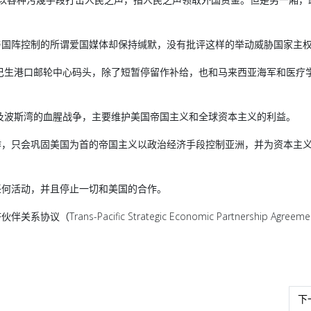
与国阵控制的所谓爱国媒体却保持缄默，没有批评这样的举动威胁国家主
停泊巴生港口邮轮中心码头，除了短暂停留作补给，也和马来西亚海军和医疗
涉及波斯湾的血腥战争，主要维护美国帝国主义和全球资本主义的利益。
作，只会巩固美国为首的帝国主义以政治经济手段控制亚洲，并为资本主
任何活动，并且停止一切和美国的合作。
s-Pacific Strategic Economic Partnership Agreem
下
下