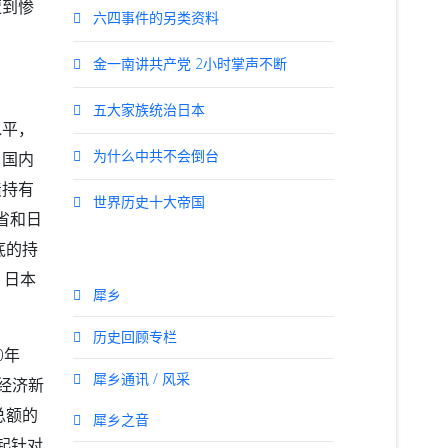
遭到惨
六四事件的另类资料
金一南讲共产党 2小时掌声不断
五大家族统治日本
水平，
为什么中共不会倒台
，国内
债持有
世界历史十大帝国
省和日
底的持
，日本
犀乡
历史回顾专栏
0年
犀乡通讯 / 风采
经济新
总额的
犀乡之音
起针对