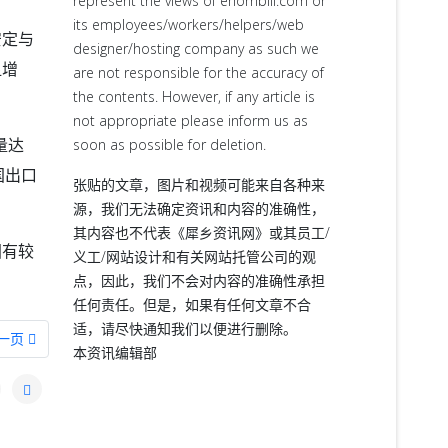
represent the views of ehornbill.com or
its employees/workers/helpers/web
安定与
designer/hosting company as such we
显增
are not responsible for the accuracy of
the contents. However, if any article is
not appropriate please inform us as
量达
soon as possible for deletion.
国出口
张贴的文章，图片和视频可能来自各种来
源，我们无法确定资讯和内容的准确性，
其内容也不代表《犀乡资讯网》或其员工/
国有较
义工/网站设计和有关网站托管公司的观
点，因此，我们不会对内容的准确性承担
任何责任。但是，如果有任何文章不合
适，请尽快通知我们以便进行删除。
一篇文章: 马来西亚人为何会说普通话？( 陈丽萍)
一页
本资讯编辑部