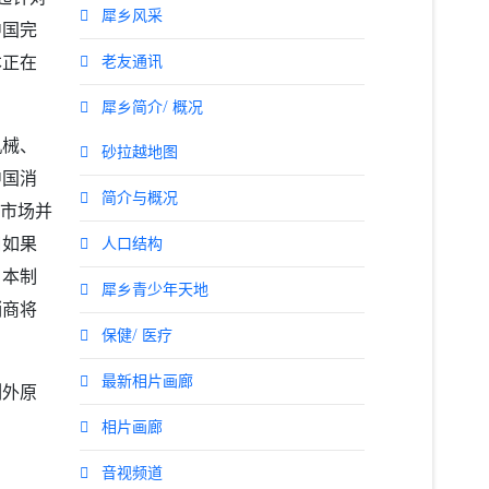
犀乡风采
中国完
老友通讯
本正在
犀乡简介/ 概况
机械、
砂拉越地图
中国消
简介与概况
口市场并
口如果
人口结构
日本制
犀乡青少年天地
销商将
保健/ 医疗
最新相片画廊
例外原
相片画廊
音视频道