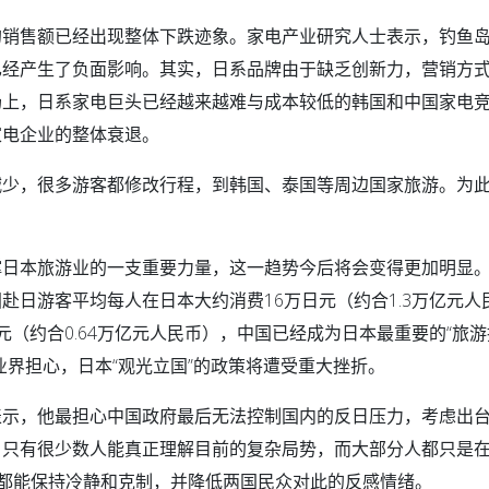
的销售额已经出现整体下跌迹象。家电产业研究人士表示，钓鱼
已经产生了负面影响。其实，日系品牌由于缺乏创新力，营销方
场上，日系家电巨头已经越来越难与成本较低的韩国和中国家电
家电企业的整体衰退。
减少，很多游客都修改行程，到韩国、泰国等周边国家旅游。为
撑日本旅游业的一支重要力量，这一趋势今后将会变得更加明显
赴日游客平均每人在日本大约消费16万日元（约合1.3万亿元人
（约合0.64万亿元人民币），中国已经成为日本最重要的“旅
业界担心，日本“观光立国”的政策将遭受重大挫折。
表示，他最担心中国政府最后无法控制国内的反日压力，考虑出
，只有很少数人能真正理解目前的复杂局势，而大部分人都只是
方都能保持冷静和克制，并降低两国民众对此的反感情绪。