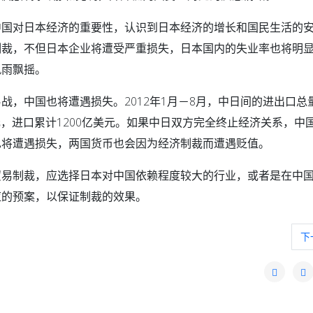
中国对日本经济的重要性，认识到日本经济的增长和国民生活的
制裁，不但日本企业将遭受严重损失，日本国内的失业率也将明
风雨飘摇。
战，中国也将遭遇损失。2012年1月－8月，中日间的进出口总
美元，进口累计1200亿美元。如果中日双方完全终止经济关系，中
也将遭遇损失，两国货币也会因为经济制裁而遭遇贬值。
贸易制裁，应选择日本对中国依赖程度较大的行业，或者是在中
应的预案，以保证制裁的效果。
记
下
下