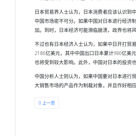
日本贸易界人士认为，日本消费者应该认识到
中国市场密不可分。如果中国对日本进行经济
加。到时，日本经济可能濒临崩溃，政界也将
不过也有日本经济人士认为，如果中日开打贸易
2186亿美元，其中中国出口日本累计986亿
也将受到较大影响。此外，中国对日本的投资
中国分析人士则认为，如果中国要对日本进行
大销售市场的产品作为制裁对象，并且作好相
上一篇文章: 温家宝：我将归隐林泉 希望人们把我忘
上一页