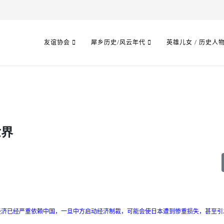
友谊协会
犀乡历史/风云年代
英雄儿女 / 历史人
世界
经济已经严重依赖中国，一旦中方启动经济制裁，可能会使日本遭到惨重损失，甚至引