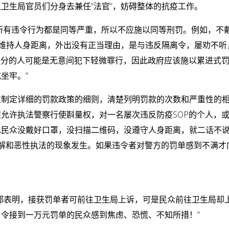
卫生局官员们分身去兼任“法官”，妨碍整体的抗疫工作。
是所有违令行为都是同等严重，所以不应施以同等刑罚。例如，不
、没有维持人身距离，外出没有正当理由，是与违反隔离令，屡劝不
部分的人可能是无意间犯下轻微罪行，因此政府应该施以累进式
坐牢。”
正制定详细的罚款政策的细则，清楚列明罚款的次数和严重性的
允许执法警察行使斟量权，对一名屡次违反防疫SOP的个人，
见民众没戴好口罩，没扫描二维码，没遵守人身距离，就二话不
解和恶性执法的现象发生。如果违令者对警方的罚单感到不满才
都表明，接获罚单者可前往卫生局上诉，可是民众前往卫生局却
令接到一万元罚单的民众感到焦虑、恐慌、不知所措！”