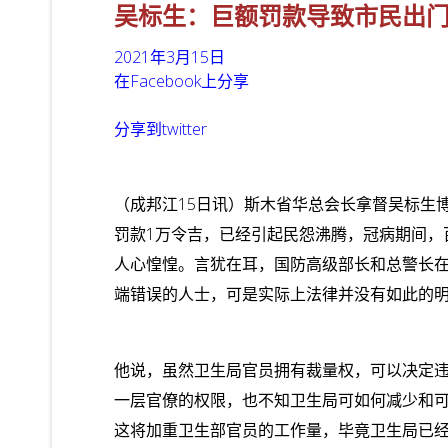
吴标生：巨额罚款导致市民出
2021年3月15日
在Facebook上分享
分享到twitter
（成邦江15日讯）斯木省华总会长拿督吴标生
罚款1万令吉，已经引起民怨沸腾，冠病期间，
人心惶惶。言犹在耳，国防高级部长和总警长在
端错误的人士，可是实际上法律并没有如此的
他说，虽然卫生局官员拥有裁量权，可以决定
一层官僚的权限，也不知卫生局可如何减少和
这将加重卫生部官员的工作量，毕竟卫生局已