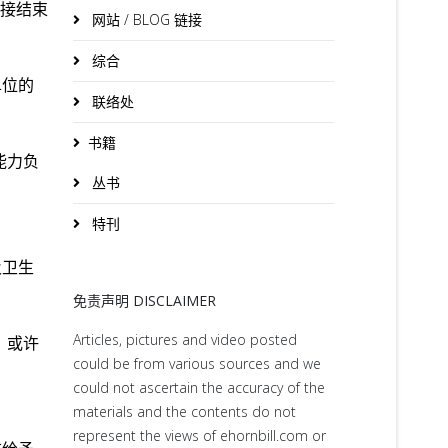
直接结束
网站 / BLOG 链接
综合
单位的
联络处
书籍
能力负
丛书
特刊
及卫生
免责声明 DISCLAIMER
Articles, pictures and video posted
，或许
could be from various sources and we
could not ascertain the accuracy of the
materials and the contents do not
represent the views of ehornbill.com or