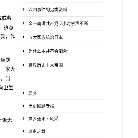
六四事件的另类资料
戴或戴
金一南讲共产党 2小时掌声不断
听，执意
罚款，作
五大家族统治日本
为什么中共不会倒台
相应罚
世界历史十大帝国
或一家大
说，当
向卫生
犀乡
历史回顾专栏
犀乡通讯 / 风采
上诉无
犀乡之音