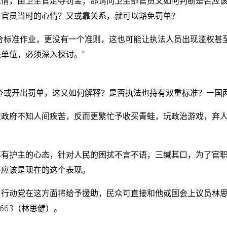
求情，由卫生官定夺罚金，那请问卫生部官员又如何判断是否应
看官员当时的心情？又或靠关系，就可以豁免罚单？
合标准作业，更没有一个准则，这也可能让执法人员出现滥权甚
单位，必须深入探讨。”
查或开出罚单，这又如何解释？是否执法也持有双重标准？一国两
盟政府不知人间疾苦，反而更繁忙予收买青蛙，玩政治游戏，弃
再有护主的心态，针对人民的困扰不言不语，三缄其口，为了官
不应该是现在的这个表现。
，行动党在这方面将给予援助，民众可直接和他或国会上议员林
33663（林思健）。