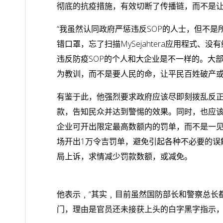
彻底的抗疫措施，有效切断了传播链，而不是让
“我虽然认同政府严惩违反SOP的人士，但不
错口罩，忘了扫描MySejahtera应用程式
违反防疫SOP的个人和大企业是不一样的。大
为教训，而不是要人民的命，让平民百姓破产或
有鉴于此，他强烈要求政府应该尽即刻拨乱反
款，告知民众并达到警惕的效果。同时，也应该
企业可开出限定最高数额内的罚单，而不是一
场开出1万令吉罚单，避免引起各种不必要的误
局上诉，求情减少罚款数额，或减免。
他表示﹐“其实﹐目前虽然国防部长和警察总长
门，理由是官员还未接获上头的白字黑字指示，