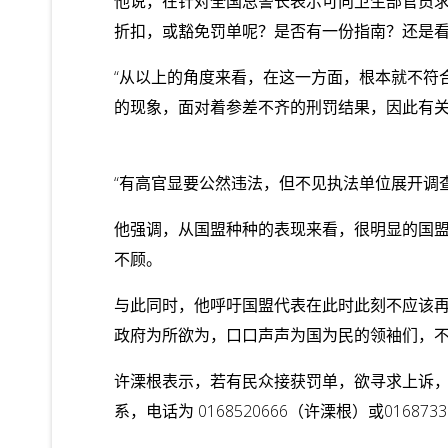
他说，在针对全国总警长表示可向卫生部官员
折扣，或豁免罚单呢？是否有一份指南？还是
“从以上的角度来看，在这一方面，根本就不符
的现象，面对着参差不齐的刑罚结果，因此有关
“有高官显要公然违法，但不见执法单位展开调
他强调，从国盟种种的表现来看，很明显的国
不顾。
与此同时，他呼吁国盟代表在此时此刻不应该
政府为所欲为，口口声声为国为民的领袖们，
许溧根表示，若有民众接获罚单，欲寻求上诉
系，电话为 0168520666（许溧根）或01687