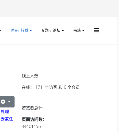
时事/ 转载
专题 / 论坛
书籍
线上人数
在线： 171 个访客 和 0 个会员
游览者总计
员处理
身去兼任
页面访问数：
34401456