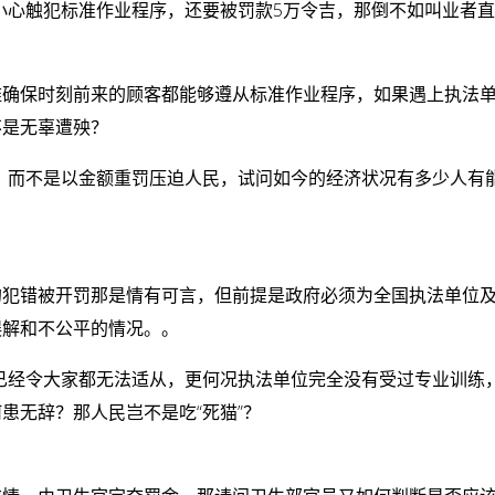
小心触犯标准作业程序，还要被罚款5万令吉，那倒不如叫业者
难确保时刻前来的顾客都能够遵从标准作业程序，如果遇上执法
不是无辜遭殃？
，而不是以金额重罚压迫人民，试问如今的经济状况有多少人有
的犯错被开罚那是情有可言，但前提是政府必须为全国执法单位
误解和不公平的情况。。
已经令大家都无法适从，更何况执法单位完全没有受过专业训练
患无辞？那人民岂不是吃“死猫”？