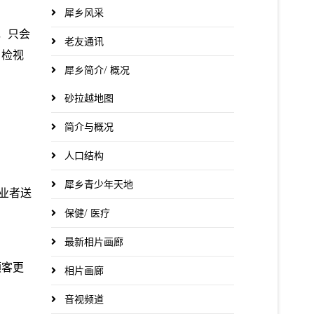
犀乡风采
，只会
老友通讯
，检视
犀乡简介/ 概况
砂拉越地图
简介与概况
人口结构
犀乡青少年天地
业者送
保健/ 医疗
最新相片画廊
顾客更
相片画廊
音视频道