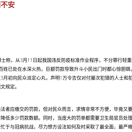
门不安
博士称，从3月11日起我国违反防疫标准作业程序，不分罪行轻
百姓已处在水深火热，巨额罚款导致升斗小民出门时都心惊胆跳
3月初向民众派定心丸，声明1万令吉仅对付屡次犯错的人士和
明文规定。
违法者应缴交的罚款，但对民众而言，求情非常不方便，毕竟又
可降低多少罚款数额。同时，当庞大的罚单都需要卫生局官员处
经忙于与冠病抗战，尽力想方设法如何及时采取了最全面，最严