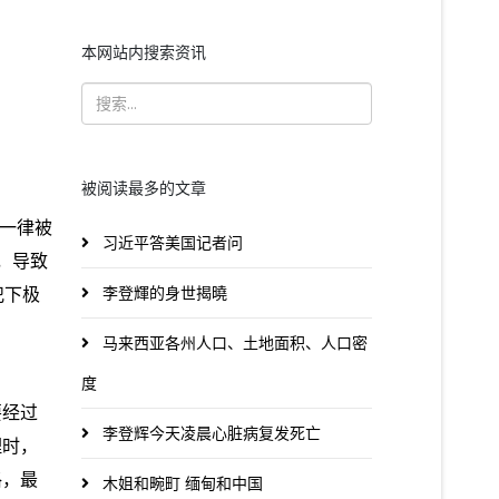
本网站内搜索资讯
被阅读最多的文章
重一律被
习近平答美国记者问
，导致
犯下极
李登輝的身世揭曉
马来西亚各州人口、土地面积、人口密
度
要经过
李登辉今天凌晨心脏病复发死亡
理时，
格，最
木姐和畹町 缅甸和中国