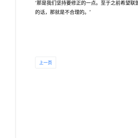
“那是我们坚持要修正的一点。至于之前希望联
的话，那就是不合理的。”
上一篇文章: 慕尤丁:砂拉越及沙巴是“邦”不是“州”!
上一页