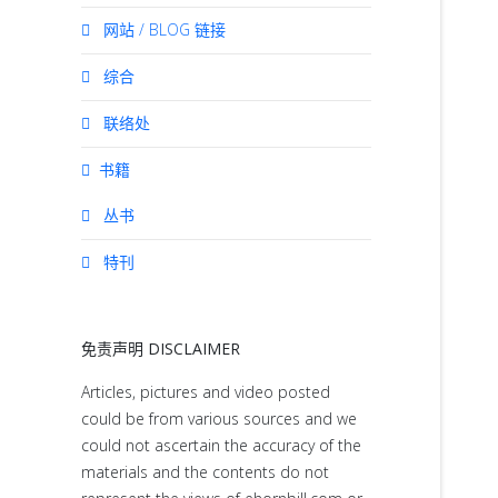
网站 / BLOG 链接
综合
联络处
书籍
丛书
特刊
免责声明 DISCLAIMER
Articles, pictures and video posted
could be from various sources and we
could not ascertain the accuracy of the
materials and the contents do not