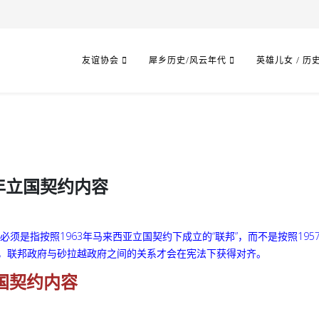
友谊协会
犀乡历史/风云年代
英雄儿女 / 历
年立国契约内容
必须是指按照1963年马来西亚立国契约下成立的“联邦”，而不是按照195
文，联邦政府与砂拉越政府之间的关系才会在宪法下获得对齐。
立国契约内容