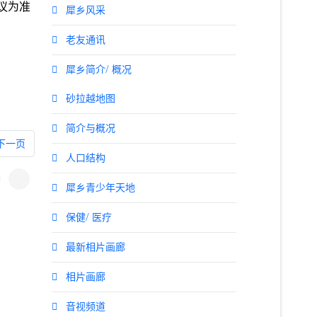
议为准
犀乡风采
老友通讯
犀乡简介/ 概况
砂拉越地图
简介与概况
下一篇文章: 州会解散紧急法令未除 联邦将接管砂政权
下一页
人口结构
犀乡青少年天地
保健/ 医疗
最新相片画廊
相片画廊
音视频道