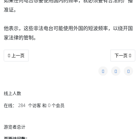
如果任何电台想要使用国内的频率，就必须要有合法的广播
准证。
他表示，这些非法电台可能使用外国的短波频率，以绕开国
家法律的管制。
上一篇文章: 那枚戒指没在我手上
下一篇文章:
上一页
下一页
线上人数
在线： 284 个访客 和 0 个会员
游览者总计
页面访问数：