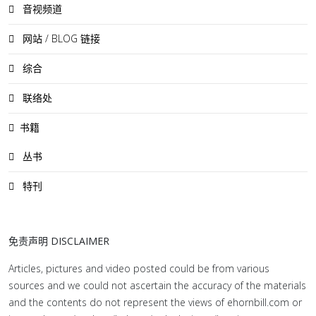
音视频道
网站 / BLOG 链接
综合
联络处
书籍
丛书
特刊
免责声明 DISCLAIMER
Articles, pictures and video posted could be from various
sources and we could not ascertain the accuracy of the materials
and the contents do not represent the views of ehornbill.com or