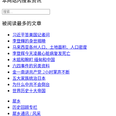
本网站内搜索资讯
被阅读最多的文章
习近平答美国记者问
李登輝的身世揭曉
马来西亚各州人口、土地面积、人口密度
李登辉今天凌晨心脏病复发死亡
木姐和畹町 缅甸和中国
六四事件的另类资料
金一南讲共产党 2小时掌声不断
五大家族统治日本
为什么中共不会倒台
世界历史十大帝国
犀乡
历史回顾专栏
犀乡通讯 / 风采