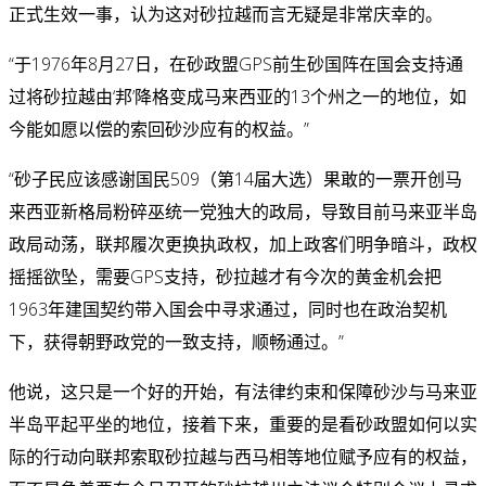
正式生效一事，认为这对砂拉越而言无疑是非常庆幸的。
“于1976年8月27日，在砂政盟GPS前生砂国阵在国会支持通
过将砂拉越由‘邦’降格变成马来西亚的13个州之一的地位，如
今能如愿以偿的索回砂沙应有的权益。”
“砂子民应该感谢国民509（第14届大选）果敢的一票开创马
来西亚新格局粉碎巫统一党独大的政局，导致目前马来亚半岛
政局动荡，联邦履次更换执政权，加上政客们明争暗斗，政权
摇摇欲坠，需要GPS支持，砂拉越才有今次的黄金机会把
1963年建国契约带入国会中寻求通过，同时也在政治契机
下，获得朝野政党的一致支持，顺畅通过。”
他说，这只是一个好的开始，有法律约束和保障砂沙与马来亚
半岛平起平坐的地位，接着下来，重要的是看砂政盟如何以实
际的行动向联邦索取砂拉越与西马相等地位赋予应有的权益，