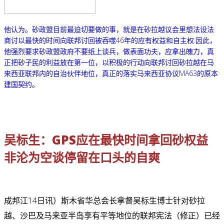
他认为。砂政盟目前最迫切要做的事，就是在砂拉越议会里想法设法
商讨以最快的时间向联邦讨回被吞噬46年的应有权益和自主权.
因此，
他强烈要求砂政盟政府不要纸上谈兵，做表面功夫，应拿出魄力，真
正把砂子民的利益放在第一位，以积极的行动向联邦讨回砂拉越在马
来西亚联邦内的自治伙伴地位，真正的落实马来西亚协议MA63的原本
建国契约。
吴标生：GPS应在最快时间拿回砂权益
非沦为空谈停留在口头的自爽
成邦江14日讯）斯木省华总会长拿督吴标生博士针对砂拉
越、沙巴及马来亚半岛享有平等地位的联邦宪法（修正）已经