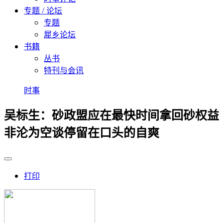
专题 / 论坛
专题
犀乡论坛
书籍
丛书
特刊与会讯
时事
吴标生：砂政盟应在最快时间拿回砂权益
非沦为空谈停留在口头的自爽
打印