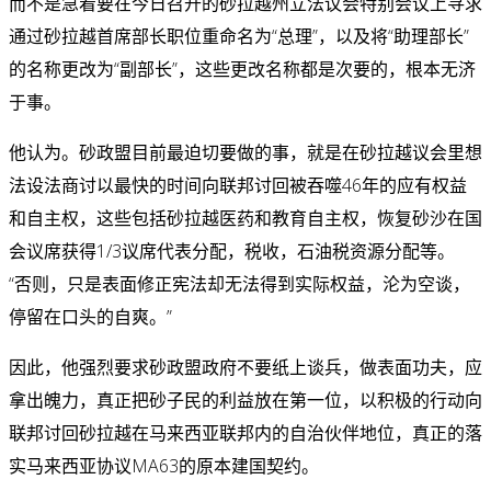
而不是急着要在今日召开的砂拉越州立法议会特别会议上寻求
通过砂拉越首席部长职位重命名为“总理”，以及将“助理部长”
的名称更改为“副部长”，这些更改名称都是次要的，根本无济
于事。
他认为。砂政盟目前最迫切要做的事，就是在砂拉越议会里想
法设法商讨以最快的时间向联邦讨回被吞噬46年的应有权益
和自主权，这些包括砂拉越医药和教育自主权，恢复砂沙在国
会议席获得1/3议席代表分配，税收，石油税资源分配等。
“否则，只是表面修正宪法却无法得到实际权益，沦为空谈，
停留在口头的自爽。”
因此，他强烈要求砂政盟政府不要纸上谈兵，做表面功夫，应
拿出魄力，真正把砂子民的利益放在第一位，以积极的行动向
联邦讨回砂拉越在马来西亚联邦内的自治伙伴地位，真正的落
实马来西亚协议MA63的原本建国契约。