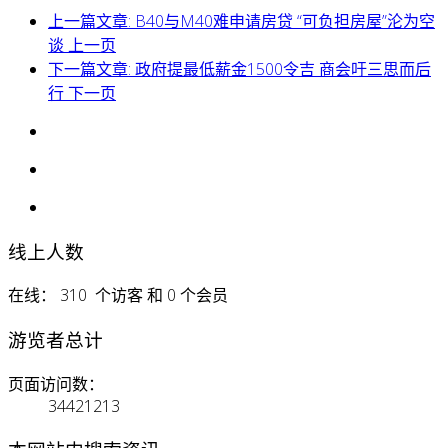
上一篇文章: B40与M40难申请房贷 “可负担房屋”沦为空
谈
上一页
下一篇文章: 政府提最低薪金1500令吉 商会吁三思而后
行
下一页
线上人数
在线： 310 个访客 和 0 个会员
游览者总计
页面访问数：
34421213