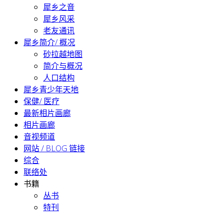
犀乡之音
犀乡风采
老友通讯
犀乡简介/ 概况
砂拉越地图
简介与概况
人口结构
犀乡青少年天地
保健/ 医疗
最新相片画廊
相片画廊
音视频道
网站 / BLOG 链接
综合
联络处
书籍
丛书
特刊