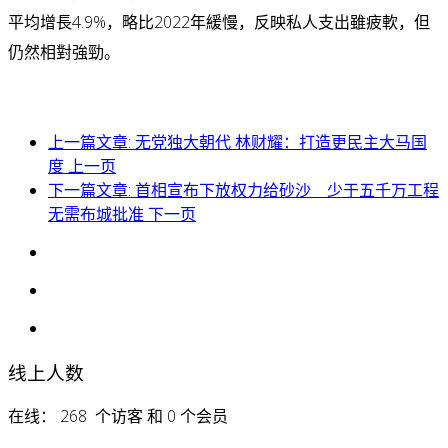
平均增長4.9%，略比2022年緩慢，反映私人支出雖疲軟，但
仍然相對強勁。
上一篇文章: 无党独大朝代 林财耀：打造更民主大马国
度
上一页
下一篇文章: 首相宣布下放权力给砂沙 少于五千万工程
无需布城批准
下一页
线上人数
在线： 268 个访客 和 0 个会员