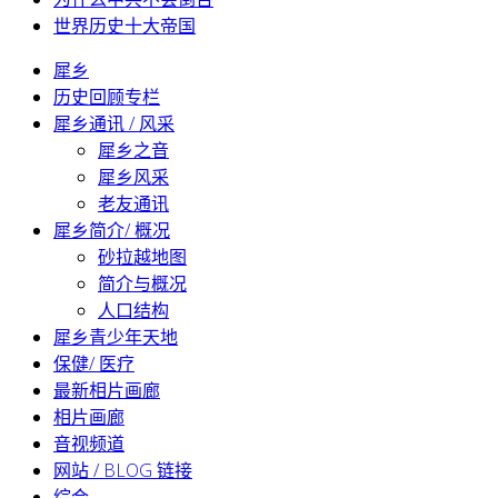
世界历史十大帝国
犀乡
历史回顾专栏
犀乡通讯 / 风采
犀乡之音
犀乡风采
老友通讯
犀乡简介/ 概况
砂拉越地图
简介与概况
人口结构
犀乡青少年天地
保健/ 医疗
最新相片画廊
相片画廊
音视频道
网站 / BLOG 链接
综合