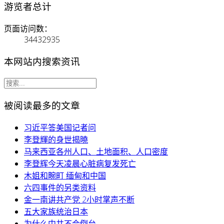
游览者总计
页面访问数：
34432935
本网站内搜索资讯
被阅读最多的文章
习近平答美国记者问
李登輝的身世揭曉
马来西亚各州人口、土地面积、人口密度
李登辉今天凌晨心脏病复发死亡
木姐和畹町 缅甸和中国
六四事件的另类资料
金一南讲共产党 2小时掌声不断
五大家族统治日本
为什么中共不会倒台