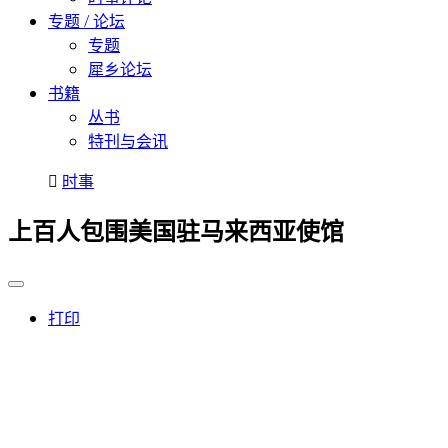
专题 / 论坛
专题
犀乡论坛
书籍
丛书
特刊与会讯
时事
上百人包围美国驻马来西亚使馆
打印