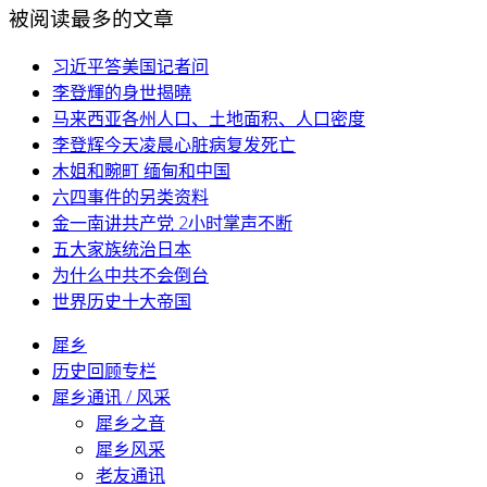
被阅读最多的文章
习近平答美国记者问
李登輝的身世揭曉
马来西亚各州人口、土地面积、人口密度
李登辉今天凌晨心脏病复发死亡
木姐和畹町 缅甸和中国
六四事件的另类资料
金一南讲共产党 2小时掌声不断
五大家族统治日本
为什么中共不会倒台
世界历史十大帝国
犀乡
历史回顾专栏
犀乡通讯 / 风采
犀乡之音
犀乡风采
老友通讯