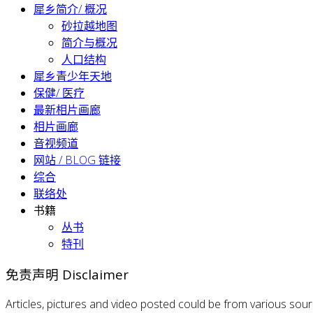
犀乡简介/ 概况
砂拉越地图
简介与概况
人口结构
犀乡青少年天地
保健/ 医疗
最新相片画廊
相片画廊
音视频道
网站 / BLOG 链接
综合
联络处
书籍
丛书
特刊
免责声明 Disclaimer
Articles, pictures and video posted could be from various sou