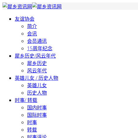
友谊协会
简介
会讯
会员通讯
15周年纪念
犀乡历史/风云年代
犀乡历史
风云年代
英雄儿女 / 历史人物
英雄儿女
历史人物
时事/ 转载
国内时事
国际时事
时事
转载
时事评论