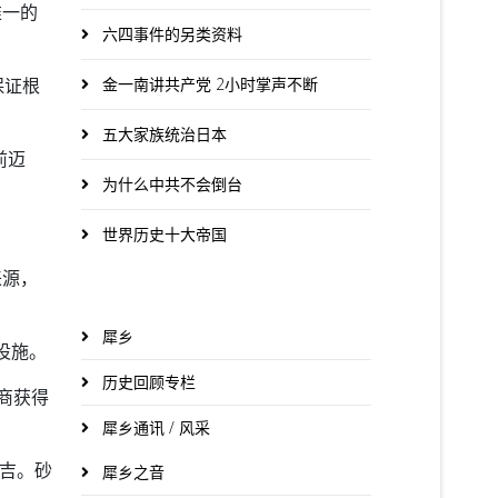
唯一的
六四事件的另类资料
金一南讲共产党 2小时掌声不断
保证根
五大家族统治日本
前迈
为什么中共不会倒台
世界历史十大帝国
来源，
犀乡
设施。
历史回顾专栏
应商获得
犀乡通讯 / 风采
令吉。砂
犀乡之音