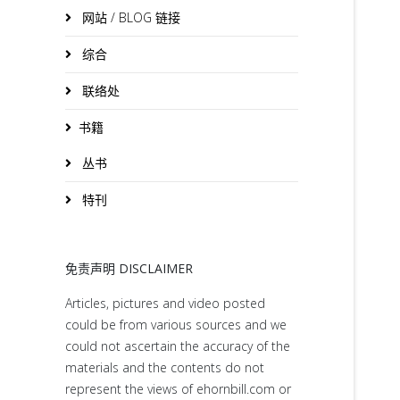
网站 / BLOG 链接
综合
联络处
书籍
丛书
特刊
免责声明 DISCLAIMER
Articles, pictures and video posted
could be from various sources and we
could not ascertain the accuracy of the
materials and the contents do not
represent the views of ehornbill.com or