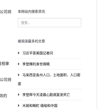
本网站内搜索资讯
油公司将
被阅读最多的文章
习近平答美国记者问
首相拿
李登輝的身世揭曉
马来西亚各州人口、土地面积、人口密
油公司将
度
李登辉今天凌晨心脏病复发死亡
效的
木姐和畹町 缅甸和中国