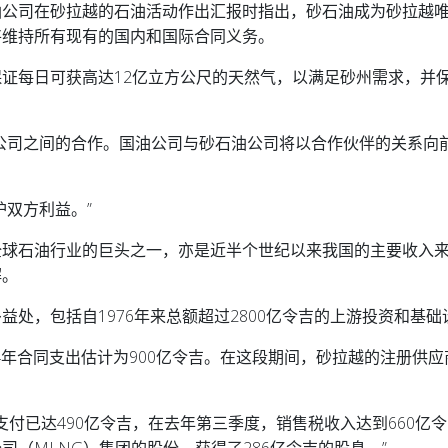
油公司在砂拉越的石油活动作出汇报时指出，砂石油成为砂拉越
将维持所有现有的国内和国际合同义务。
证每日可获高达12亿立方公尺的天然气，以满足砂州需求，并
公司之间的合作。国油公司与砂石油公司将以合作伙伴的关系向
护双方利益。”
全球石油行业的巨头之一，亦是近半个世纪以来我国的主要收入
解。
处，包括自1976年来总额超过2800亿令吉的上游投资和基础
024年合同支出估计为900亿令吉。在这段期间，砂拉越的注册供
支付已达490亿令吉，在去年第三季度，销售税收入达到660亿
（MLNG）集团的股份，获得了286亿令吉的股息。”