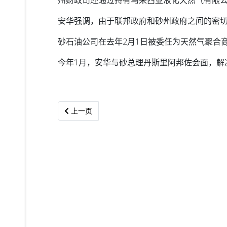
安华强调，由于联邦政府和砂州政府之间的密
砂石油公司在去年2月1日被委任为天然气聚合
今年1月，安华与砂总理丹斯里阿邦佐会面，解
上一篇文章: 砂石油任天然气聚合商 不影响国油履
上一页