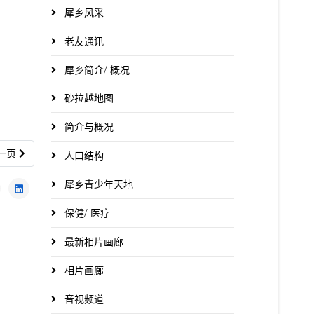
犀乡风采
老友通讯
犀乡简介/ 概况
砂拉越地图
简介与概况
一篇文章: 沈志强：首相坚决拨款独中 不向极端势力妥协
一页
人口结构
犀乡青少年天地
保健/ 医疗
最新相片画廊
相片画廊
音视频道