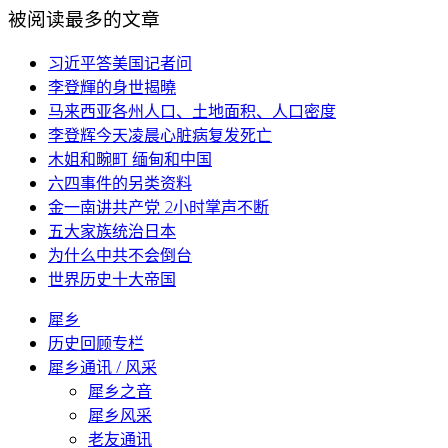
被阅读最多的文章
习近平答美国记者问
李登輝的身世揭曉
马来西亚各州人口、土地面积、人口密度
李登辉今天凌晨心脏病复发死亡
木姐和畹町 缅甸和中国
六四事件的另类资料
金一南讲共产党 2小时掌声不断
五大家族统治日本
为什么中共不会倒台
世界历史十大帝国
犀乡
历史回顾专栏
犀乡通讯 / 风采
犀乡之音
犀乡风采
老友通讯