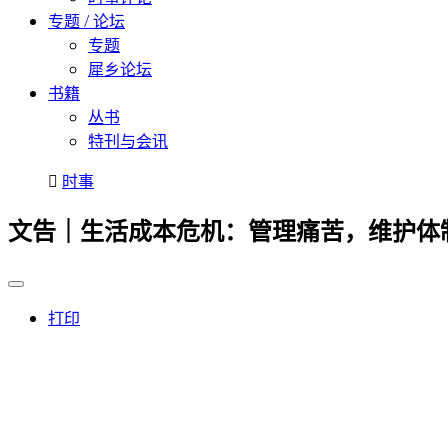
专题 / 论坛
专题
犀乡论坛
书籍
丛书
特刊与会讯
时事
文告｜生活成本危机：管理痛苦，维护体
打印