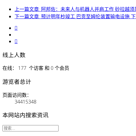
上一篇文章: 阿邦佐：未来人与机器人并肩工作 砂拉越须
下一篇文章: 预计明年杪竣工 巴贡至姆伦装置输电设施
下
线上人数
在线： 177 个访客 和 0 个会员
游览者总计
页面访问数：
34415348
本网站内搜索资讯