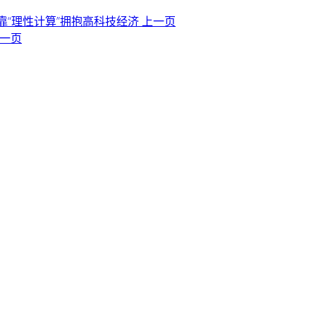
靠“理性计算”拥抱高科技经济
上一页
一页