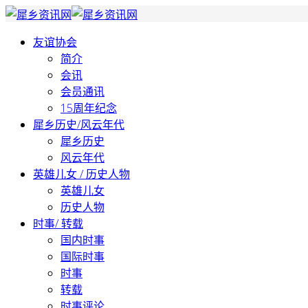
友谊协会
简介
会讯
会员通讯
15周年纪念
犀乡历史/风云年代
犀乡历史
风云年代
英雄儿女 / 历史人物
英雄儿女
历史人物
时事/ 转载
国内时事
国际时事
时事
转载
时事评论