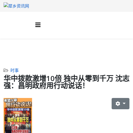
时事
华中拨款激增10倍 独中从零到千万 沈志
强：昌明政府用行动说话！