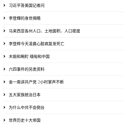
习近平答美国记者问
李登輝的身世揭曉
马来西亚各州人口、土地面积、人口密度
李登辉今天凌晨心脏病复发死亡
木姐和畹町 缅甸和中国
六四事件的另类资料
金一南讲共产党 2小时掌声不断
五大家族统治日本
为什么中共不会倒台
世界历史十大帝国