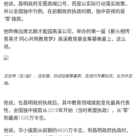
他说，昌明政府无需高喊口号，而是以实际行动落实政策，
并以全国独中为例，在前朝政府执政时期，独中获得的是
“零”拨款。
他昨晚出席北赖才能园高溪公司，举办的第一届《薪火相传
育英才·同心共筑教育梦》高溪教育基金筹募晚宴上，这么
说。
尤志伟（左7起）、沈志强、孙达拉祖等嘉宾，在进行开幕仪式，左为许志
铭。
他说，在昌明政府执政后，其中教育领域拨款变化最具代表
性，全国独中拨款从2018年开始（当时希盟执政），从“零”
到最高1500万令吉。
他说，华小拨款从前朝的4600万令吉，到昌明政府执政时，