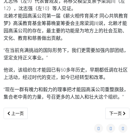
尤志伟（左9）代表曹观友，将移交模型支票予梁润川（左
12），沈志强（左10）等人见证。
北赖才能园高溪公司第一届《薪火相传育英才.同心共筑教育
梦》高溪教育基金筹募晚宴筹委会主席梁润川说，北赖才能
园高溪公司的存在，最主要的功能是为地方上的社会互助、
文化、教育和慈善做出贡献。
“在当前充满挑战的国际形势下，我们更需要加强内部团结，
坚定支持正义事业。”
他说，该组织在才能园已有60多年历史，早期都低调在社区
上活动，经过时代的变迁，如今已经转型和改革。
“现在一群有魄力和毅力的理事把才能园高溪公司重整旗鼓，
集合老中青的力量，号召更多的人加入和壮大这个组织。”
上一篇文章: GPS是团结政府一部分的事实 “切割”是政治话语或选举
下一篇文章:
上一页
下一页