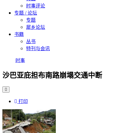
时事评论
专题 / 论坛
专题
犀乡论坛
书籍
丛书
特刊与会讯
时事
沙巴亚庇担布南路崩塌交通中断
打印