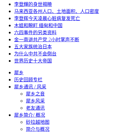
李登輝的身世揭曉
马来西亚各州人口、土地面积、人口密度
李登辉今天凌晨心脏病复发死亡
木姐和畹町 缅甸和中国
六四事件的另类资料
金一南讲共产党 2小时掌声不断
五大家族统治日本
为什么中共不会倒台
世界历史十大帝国
犀乡
历史回顾专栏
犀乡通讯 / 风采
犀乡之音
犀乡风采
老友通讯
犀乡简介/ 概况
砂拉越地图
简介与概况