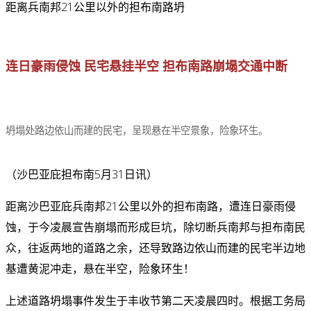
距离兵南邦21公里以外的担布南路坍
连日豪雨侵蚀 民宅悬挂半空 担布南路崩塌交通中断
坍塌处路边依山而建的民宅，呈现悬在半空景象，险象环生。
（沙巴亚庇担布南5月31日讯）
距离沙巴亚庇兵南邦21公里以外的担布南路，遭连日豪雨侵
蚀，于今凌晨宣告崩塌而形成巨坑，除切断兵南邦与担布南民
众，往返两地的道路之余，还导致路边依山而建的民宅半边地
基遭黄泥冲走，悬在半空，险象环生！
上述道路坍塌事件发生于丰收节第二天凌晨四时。根据工务局