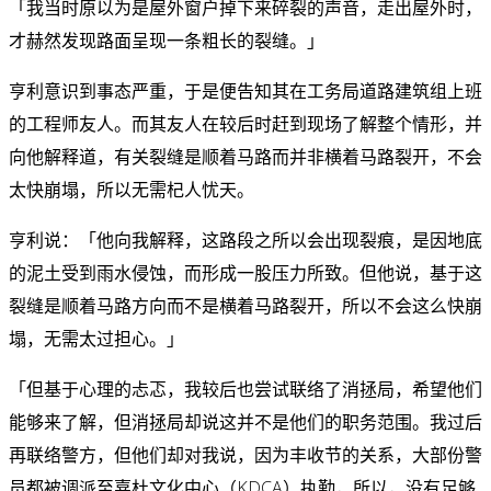
「我当时原以为是屋外窗户掉下来碎裂的声音，走出屋外时，
才赫然发现路面呈现一条粗长的裂缝。」
亨利意识到事态严重，于是便告知其在工务局道路建筑组上班
的工程师友人。而其友人在较后时赶到现场了解整个情形，并
向他解释道，有关裂缝是顺着马路而并非横着马路裂开，不会
太快崩塌，所以无需杞人忧天。
亨利说：「他向我解释，这路段之所以会出现裂痕，是因地底
的泥土受到雨水侵蚀，而形成一股压力所致。但他说，基于这
裂缝是顺着马路方向而不是横着马路裂开，所以不会这么快崩
塌，无需太过担心。」
「但基于心理的忐忑，我较后也尝试联络了消拯局，希望他们
能够来了解，但消拯局却说这并不是他们的职务范围。我过后
再联络警方，但他们却对我说，因为丰收节的关系，大部份警
员都被调派至嘉杜文化中心（KDCA）执勤，所以，没有足够