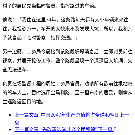
村子的居民充当临时警员，指挥路过的车辆。
他说：「我住在这里34年，这条路每天都有大小车辆来来往
往，我担心万一，车开的太快来不及发现大坑；所以，我和儿
子就当起了临时警察，指挥交通。」
另一边厢，工务局今晨接到该路段坍塌消息后，立即派员前往
视察，并展开抢修工作。整个路段呈现一个深深巨大坑洞，完
全无法通车。
负责在场监督工程的周姓工务局官员，劝请所有欲前往根地咬
的驾车人士，暂时选用金马利路，至于担布南的居民，则需从
兰瑙路返回目的地。
上一篇文章: 中国2040年生产总值将占全球40%
上一
页
下一篇文章: “先改革选举才谈全民和解”
下一页