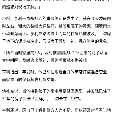
的巡警到现场了解。」
岂料，亨利一直所担心的事最终还是发生了。就在今天凌晨四
时左右，粗大的裂缝大肆裂开，路段地底下的黄泥，随着雨水
带动倾泻而下。亨利在路边依山而建的住屋也被波及，半边房
子地下的泥土被冲走，形成房子倾斜一边，悬在半空的景象。
「所幸当时家里的3人，及时被刚刚从KDCA回来的儿子从睡
梦中叫醒，及时逃出屋外，否则后果就不堪设想。」
亨利指出，事发时，他已前往附近自开的商店打点准备营业，
而家里当时仅有其妻儿与女婿。
他补充说，当他接到孩子的来电后便赶回家里，并发现已住了
34年的房子完全「走样」，半边悬在半空中。
亨利还说，因自己了解到警方人力不足，所以还及时号召当地