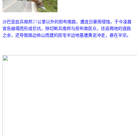
沙巴亚庇兵南邦21公里以外的担布南路，遭连日豪雨侵蚀，于今凌晨
宣告崩塌而形成巨坑，除切断兵南邦与担布南民众，往返两地的道路
之余，还导致路边依山而建的民宅半边地基遭黄泥冲走，悬在半空。