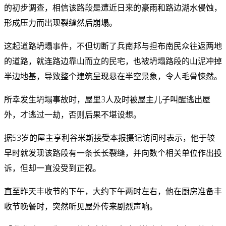
的初步调查，相信该路段是遭近日来的豪雨和路边湖水侵蚀，
形成压力而出现裂缝然后崩塌。
这起道路坍塌事件，不但切断了兵南邦与担布南民众往返两地
的道路，就连路边靠山而立的民宅，也被坍塌路段的山泥冲掉
半边地基，导致整个建筑呈现悬在半空景象，令人毛骨悚然。
所幸发生坍塌事故时，屋里3人及时被屋主儿子叫醒逃出屋
外，才逃过一劫，否则后果不堪设想。
据53岁的屋主亨利谷米斯接受本报摄记访问时表示，他于较
早时就发现该路段有一条长长裂缝，并向数个相关单位作出投
诉，但却一直没受到正视。
直至昨天丰收节的下午，大约下午两时左右，他在厨房准备丰
收节晚餐时，突然听见屋外传来剧烈声响。