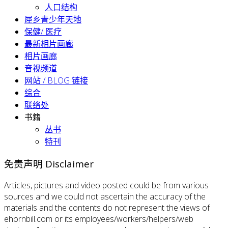
人口结构
犀乡青少年天地
保健/ 医疗
最新相片画廊
相片画廊
音视频道
网站 / BLOG 链接
综合
联络处
书籍
丛书
特刊
免责声明 Disclaimer
Articles, pictures and video posted could be from various
sources and we could not ascertain the accuracy of the
materials and the contents do not represent the views of
ehornbill.com or its employees/workers/helpers/web