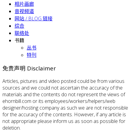
相片画廊
音视频道
网站 / BLOG 链接
综合
联络处
书籍
丛书
特刊
免责声明 Disclaimer
Articles, pictures and video posted could be from various
sources and we could not ascertain the accuracy of the
materials and the contents do not represent the views of
ehornbill.com or its employees/workers/helpers/web
designer/hosting company as such we are not responsible
for the accuracy of the contents. However, if any article is
not appropriate please inform us as soon as possible for
deletion.