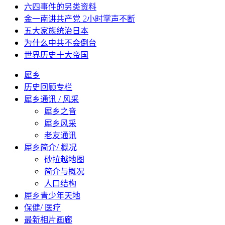
六四事件的另类资料
金一南讲共产党 2小时掌声不断
五大家族统治日本
为什么中共不会倒台
世界历史十大帝国
犀乡
历史回顾专栏
犀乡通讯 / 风采
犀乡之音
犀乡风采
老友通讯
犀乡简介/ 概况
砂拉越地图
简介与概况
人口结构
犀乡青少年天地
保健/ 医疗
最新相片画廊