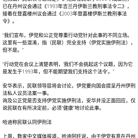
已在丹州议会通过《1993年吉兰丹伊斯兰教刑事法令二》，
接着在登嘉楼州议会通过《2003年登嘉楼伊斯兰教刑事法
令》。
“我们宣布，伊党和公正党尊重行动党针对此事的不同立场。
这里有一些混淆，指（民联）完全支持（伊党实施伊刑法），
但不是。”
“行动党在会议上清楚表明，‘我们不会挑起这个议题，因为它
是发生于1993年，但不能期望我们支持这个法令’。”
安华表示，民联领导层将会讨论，伊党要向国会提呈丹州伊刑
法私人议员法案一事。
询及公正党是否支持伊党实施伊刑法，安华并没正面回应，仅
说民联在有所决定前，必须“健康”地讨论此事。
哈迪称民联认同伊刑法
上周，数家中文媒体报道，哈迪阿旺说，由于伊党有意在丹州