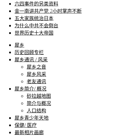
六四事件的另类资料
金一南讲共产党 2小时掌声不断
五大家族统治日本
为什么中共不会倒台
世界历史十大帝国
犀乡
历史回顾专栏
犀乡通讯 / 风采
犀乡之音
犀乡风采
老友通讯
犀乡简介/ 概况
砂拉越地图
简介与概况
人口结构
犀乡青少年天地
保健/ 医疗
最新相片画廊