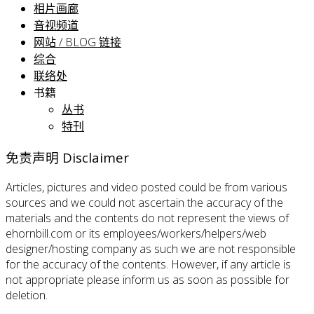
相片画廊
音视频道
网站 / BLOG 链接
综合
联络处
书籍
丛书
特刊
免责声明 Disclaimer
Articles, pictures and video posted could be from various
sources and we could not ascertain the accuracy of the
materials and the contents do not represent the views of
ehornbill.com or its employees/workers/helpers/web
designer/hosting company as such we are not responsible
for the accuracy of the contents. However, if any article is
not appropriate please inform us as soon as possible for
deletion.