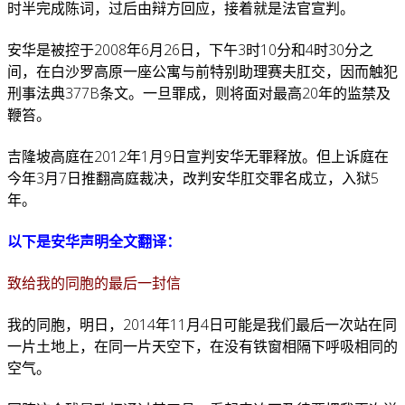
时半完成陈词，过后由辩方回应，接着就是法官宣判。
安华是被控于2008年6月26日，下午3时10分和4时30分之
间，在白沙罗高原一座公寓与前特别助理赛夫肛交，因而触犯
刑事法典377B条文。一旦罪成，则将面对最高20年的监禁及
鞭笞。
吉隆坡高庭在2012年1月9日宣判安华无罪释放。但上诉庭在
今年3月7日推翻高庭裁决，改判安华肛交罪名成立，入狱5
年。
以下是安华声明全文翻译：
致给我的同胞的最后一封信
我的同胞，明日，2014年11月4日可能是我们最后一次站在同
一片土地上，在同一片天空下，在没有铁窗相隔下呼吸相同的
空气。