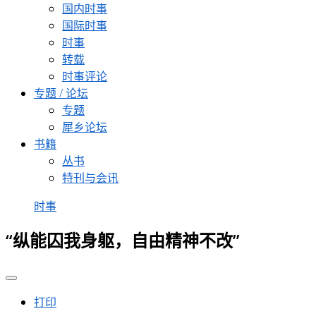
国内时事
国际时事
时事
转载
时事评论
专题 / 论坛
专题
犀乡论坛
书籍
丛书
特刊与会讯
时事
“纵能囚我身躯，自由精神不改”
打印