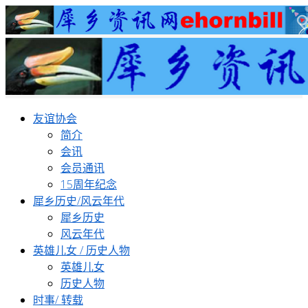
友谊协会
简介
会讯
会员通讯
15周年纪念
犀乡历史/风云年代
犀乡历史
风云年代
英雄儿女 / 历史人物
英雄儿女
历史人物
时事/ 转载