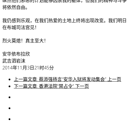
纵然他们邪恶的计划能够囚禁我的躯体，但我们的精神与斗争
将依然自由。
我仍感到乐观，在我们热爱的土地上终将出现改变。我们明日
在布城司法宫见！
烈火莫熄！真主至大！
安华依布拉欣
武吉泗岩沫
2014年11月3日21时45分
上一篇文章: 蔡添强扬言“安华入狱将发动集会”
上一页
下一篇文章: 香港法院“禁占令”
下一页