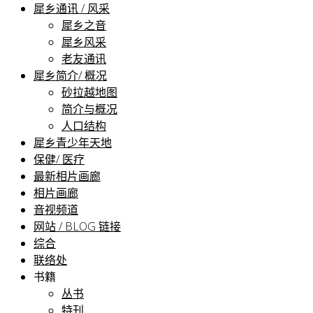
犀乡通讯 / 风采
犀乡之音
犀乡风采
老友通讯
犀乡简介/ 概况
砂拉越地图
简介与概况
人口结构
犀乡青少年天地
保健/ 医疗
最新相片画廊
相片画廊
音视频道
网站 / BLOG 链接
综合
联络处
书籍
丛书
特刊