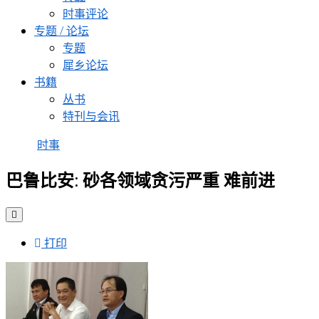
时事评论
专题 / 论坛
专题
犀乡论坛
书籍
丛书
特刊与会讯
时事
巴鲁比安: 砂各领域贪污严重 难前进
打印