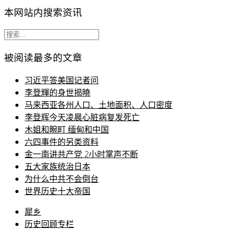
本网站内搜索资讯
被阅读最多的文章
习近平答美国记者问
李登輝的身世揭曉
马来西亚各州人口、土地面积、人口密度
李登辉今天凌晨心脏病复发死亡
木姐和畹町 缅甸和中国
六四事件的另类资料
金一南讲共产党 2小时掌声不断
五大家族统治日本
为什么中共不会倒台
世界历史十大帝国
犀乡
历史回顾专栏