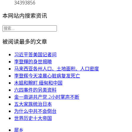
34393856
本网站内搜索资讯
被阅读最多的文章
习近平答美国记者问
李登輝的身世揭曉
马来西亚各州人口、土地面积、人口密度
李登辉今天凌晨心脏病复发死亡
木姐和畹町 缅甸和中国
六四事件的另类资料
金一南讲共产党 2小时掌声不断
五大家族统治日本
为什么中共不会倒台
世界历史十大帝国
犀乡