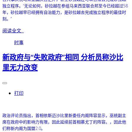
独立程序。
“无论如何，砂拉越在参组马来西亚联合邦至今已经超过58
年，砂拉越早已经拥有自治能力，是砂拉越去完成独立程序的最佳时
刻。”
阅读全文...
时事
新政府与“失败政府”相同 分析员称沙比
里无力改变
打印
政治评论员指出，首相依斯迈沙比里新委任内阁阵容显示，巫统副主
席在政府中的影响力有限，因此延续前首相慕尤丁的阵容。，因此他
们称新内阁为国盟2.0。