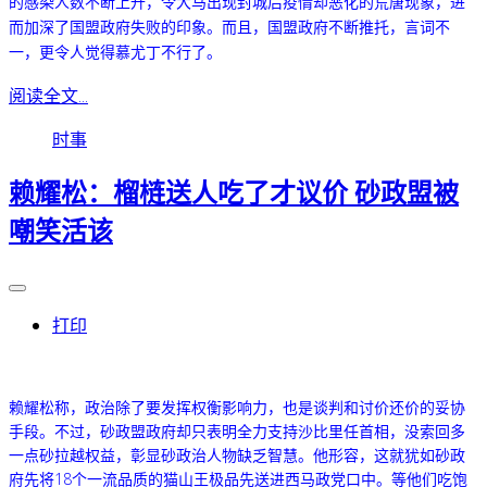
的感染人数不断上升，令大马出现封城后疫情却恶化的荒唐现象，进
而加深了国盟政府失败的印象。而且，国盟政府不断推托，言词不
一，更令人觉得慕尤丁不行了。
阅读全文...
时事
赖耀松：榴梿送人吃了才议价 砂政盟被
嘲笑活该
打印
赖耀松称，政治除了要发挥权衡影响力，也是谈判和讨价还价的妥协
手段。不过，砂政盟政府却只表明全力支持沙比里任首相，没索回多
一点砂拉越权益，彰显砂政治人物缺乏智慧。他形容，这就犹如砂政
府先将18个一流品质的猫山王极品先送进西马政党口中。等他们吃饱