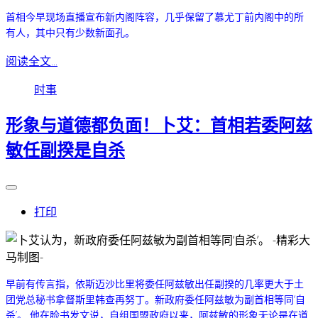
首相今早现场直播宣布新内阁阵容，几乎保留了慕尤丁前内阁中的所
有人，其中只有少数新面孔。
阅读全文...
时事
形象与道德都负面！卜艾：首相若委阿兹
敏任副揆是自杀
打印
早前有传言指，依斯迈沙比里将委任阿兹敏出任副揆的几率更大于土
团党总秘书拿督斯里韩查再努丁。
新政府委任阿兹敏为副首相等同‘自
杀’。 他在脸书发文说，自组国盟政府以来，阿兹敏的形象无论是在道