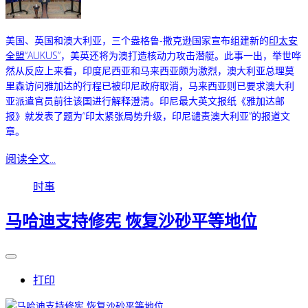
美国、英国和澳大利亚，三个盎格鲁-撒克逊国家宣布组建新的
印太安
全盟“AUKUS”
，美英还将为澳打造核动力攻击潜艇。此事一出，举世哗
然从反应上来看，印度尼西亚和马来西亚颇为激烈，澳大利亚总理莫
里森访问雅加达的行程已被印尼政府取消，马来西亚则已要求澳大利
亚派遣官员前往该国进行解释澄清。印尼最大英文报纸《雅加达邮
报》就发表了题为“印太紧张局势升级，印尼谴责澳大利亚”的报道文
章。
阅读全文...
时事
马哈迪支持修宪 恢复沙砂平等地位
打印