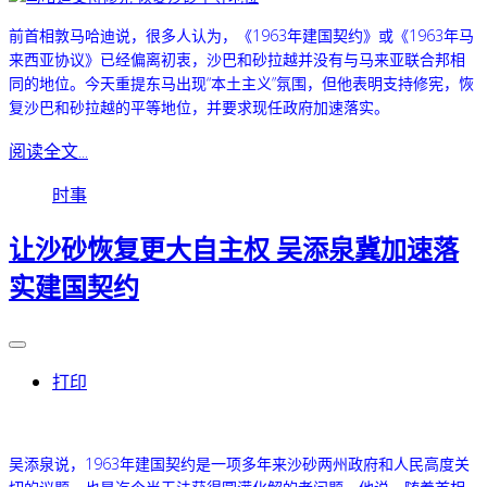
前首相敦马哈迪
说，很多人认为，《1963年建国契约》或《1963年马
来西亚协议》已经偏离初衷，沙巴和砂拉越并没有与马来亚联合邦相
同的地位。
今天重提东马出现“本土主义”氛围，但他表明支持修宪，恢
复沙巴和砂拉越的平等地位，并要求现任政府加速落实。
阅读全文...
时事
让沙砂恢复更大自主权 吴添泉冀加速落
实建国契约
打印
吴添泉说，1963年建国契约是一项多年来沙砂两州政府和人民高度关