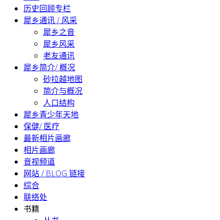
历史回顾专栏
犀乡通讯 / 风采
犀乡之音
犀乡风采
老友通讯
犀乡简介/ 概况
砂拉越地图
简介与概况
人口结构
犀乡青少年天地
保健/ 医疗
最新相片画廊
相片画廊
音视频道
网站 / BLOG 链接
综合
联络处
书籍