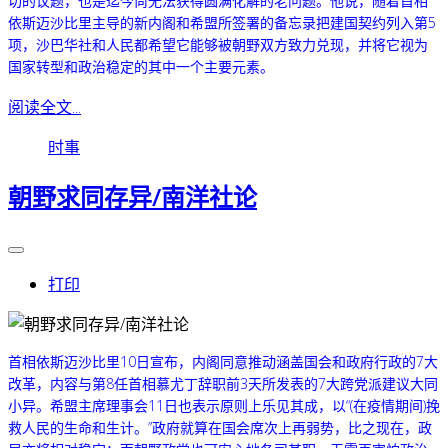
切的议题，也是迄今尚无法获得圆满化解的老问题。他说，随着首相
依斯迈沙比里主导的新内阁和希盟所签署的备忘录把建国契约列入第5
项，沙巴华社和人民都希望它能够被朝野双方致力兑现，并将它视为
国家转型和政治稳定的其中一个主要元素。
阅读全文...
时事
朝野求同存异/南洋社论
打印
首相依斯迈沙比里10日宣布，内阁同意推动涵盖国会和政府行政的7大
改革，内容与第8任首相慕尤丁辞职前3天所发表的7大跨党派建议大同
小异。
希盟主席理事会11日也表示原则上乐见其成，以“(在疫情期间)挽
救人民的生命和生计。”
政府就算在国会席次上再弱势，比之现在，政