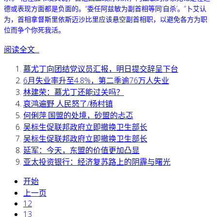
德或表现方面都是负面的。“委任阿兹敏为副首相等同‘自杀’。”卜艾认
为，首相拿督斯里依斯迈沙比里应该悬空副首相职，以避免各方为职
位而争个你死我活。
阅读全文...
慕尤丁向团结党议员汇报，明日提交辞呈下台
6月失业率升至4.8%，第二季逾76万人失业
林建荣：慕尤丁还能过关吗？
哀鸿遍野 人民怒了/杨村镇
何俐萍·国盟的处境，砂盟的忐忑
吴标生促联邦政府立即撤换卫生部长
吴标生促联邦政府立即撤换卫生部长
延军：今天，东盟的价值更加凸显
亚太投资银行：经济复苏路上的阴霾与曙光
开始
上一页
12
13