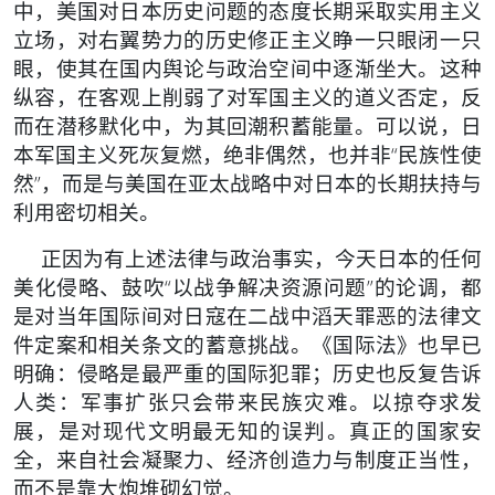
中，美国对日本历史问题的态度长期采取实用主义
立场，对右翼势力的历史修正主义睁一只眼闭一只
眼，使其在国内舆论与政治空间中逐渐坐大。这种
纵容，在客观上削弱了对军国主义的道义否定，反
而在潜移默化中，为其回潮积蓄能量。可以说，日
本军国主义死灰复燃，绝非偶然，也并非“民族性使
然”，而是与美国在亚太战略中对日本的长期扶持与
利用密切相关。
正因为有上述法律与政治事实，今天日本的任何
美化侵略、鼓吹“以战争解决资源问题”的论调，都
是对当年国际间对日寇在二战中滔天罪恶的法律文
件定案和相关条文的蓄意挑战。《国际法》也早已
明确：侵略是最严重的国际犯罪；历史也反复告诉
人类：军事扩张只会带来民族灾难。以掠夺求发
展，是对现代文明最无知的误判。真正的国家安
全，来自社会凝聚力、经济创造力与制度正当性，
而不是靠大炮堆砌幻觉。