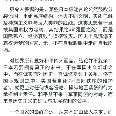
更令人警惕的是，某些日本极端言论公然鼓吹分
裂他国、重组民族结构、消灭不同文明，实质已触
及种族主义罪与反人类罪的红线。这类思想若一旦
被其国家权力吸纳，其结果绝非“强国之路”，而是
国际孤立、经济衰败与道德毁灭。历史上凡沉溺于
霸权迷梦的国家，无一不在自我膨胀中走向自我崩
塌。
对世界所有爱好和平的人而言，结论并不复杂：
日本若要拥有真正的未来，不在军国主义幻想之
中，而在诚实面对历史、真诚修复邻里关系、恪守
国际规则之中；美国若自诩为“国际秩序的维护
者”，就更应对任何纵容侵略、操纵地区紧张的行为
承担制止责任。和平从不来自军事同盟的对峙，而
来自历史正义的确立与发展权利的公平。
一个国家的最终命运，从来不是由敌人决定，而