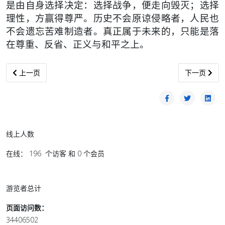
是由自身选择决定：选择战争，便走向毁灭；选择
理性，方赢得尊严。历史不会原谅侵略者，人民也
不会遗忘苦难制造者。真正属于未来的，只能是落
在尊重、反省、正义与和平之上。
上一篇文章: 日本當下政客的國家夢想宣言
下一篇文章:
上一页
下一页
线上人数
在线： 196 个访客 和 0 个会员
游览者总计
页面访问数：
34406502