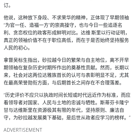
订。
他说，这种放下身段、不求荣华的精神，正体现了早期领袖
“为官一任、造福一方”的崇高操守，也与今日一些追逐名
利、贪恋权位的政客形成鲜明对比。达维·斯里以行动证明，
真正的领袖价值不在于职位高低，而在于是否始终坚持服务
人民的初心。
拿督吴标生指出，砂拉越今日的繁荣与自主地位，离不开早
期领袖在复杂历史时期所作出的奠基性贡献。然而，长期以
来，社会对这两位达雅族首长的认可与表彰明显不足，尤其
在最高荣誉勋衔方面，与后期首长之间存在不合理落差。
“历史评价不应只以执政时间长短或时代远近作为标准，而应
看领导者对国家、人民与土地的忠诚与牺牲。斯蒂芬卡隆宁
甘与达维斯里在资源极其有限的年代，坚持原则、廉洁自
守，为砂拉越发展奠下基础，是后世从政者应学习的榜样。”
ADVERTISEMENT