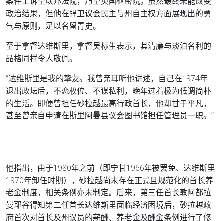
案件上诉至联邦法院，乃至英国枢密院。虽然最终未能改变
政治结果，但他在捍卫议会民主与州自主权方面展现出的勇
气与原则，足以名留青史。
至于拿督达维斯里，拿督吴标生表示，其清廉与淡泊名利的
品格同样令人敬佩。
“达维斯里是我的挚友。我曾亲耳听他讲述，自己在1974年
退出政坛后，不恋权位、不谋私利，晚年过着极为低调简朴
的生活。即便曾担任砂拉越最高行政首长，他却甘于平凡，
甚至曾亲自申请在斯里阿曼县议会图书馆担任管理员一职。”
他指出，由于1980年之前（即宁甘1966年被罢免、达维斯里
1970年卸任时期），砂拉越尚未存在正式且规范化的首长养
老金制度，相关条例亦未制定。后来，第三任首长敦阿都拉
曼耶谷得知第二任首长达维斯里面临经济困境后，砂拉越政
府首次对首长及州议员的薪酬、养老金及酬金条例进行了修