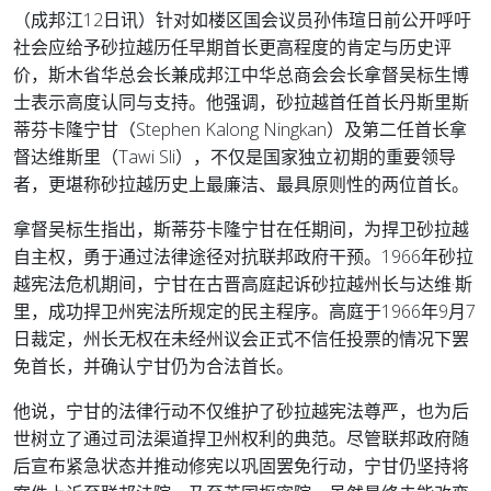
（成邦江12日讯）针对如楼区国会议员孙伟瑄日前公开呼吁
社会应给予砂拉越历任早期首长更高程度的肯定与历史评
价，斯木省华总会长兼成邦江中华总商会会长拿督吴标生博
士表示高度认同与支持。他强调，砂拉越首任首长丹斯里斯
蒂芬卡隆宁甘（Stephen Kalong Ningkan）及第二任首长拿
督达维斯里（Tawi Sli），不仅是国家独立初期的重要领导
者，更堪称砂拉越历史上最廉洁、最具原则性的两位首长。
拿督吴标生指出，斯蒂芬卡隆宁甘在任期间，为捍卫砂拉越
自主权，勇于通过法律途径对抗联邦政府干预。1966年砂拉
越宪法危机期间，宁甘在古晋高庭起诉砂拉越州长与达维·斯
里，成功捍卫州宪法所规定的民主程序。高庭于1966年9月7
日裁定，州长无权在未经州议会正式不信任投票的情况下罢
免首长，并确认宁甘仍为合法首长。
他说，宁甘的法律行动不仅维护了砂拉越宪法尊严，也为后
世树立了通过司法渠道捍卫州权利的典范。尽管联邦政府随
后宣布紧急状态并推动修宪以巩固罢免行动，宁甘仍坚持将