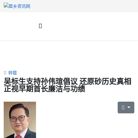
转载
吴标生支持孙伟瑄倡议 还原砂历史真相
正视早期首长廉洁与功绩