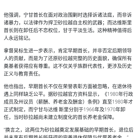
他强调，宁甘首长在面对政治围剿时选择诉诸法庭，而非诉
诸暴力，以法律作为捍卫砂拉越自主权的武器；而达维斯里
首长则在卸任后不恋权位，甘于平淡生活。这种精神值得后
人永远铭记。
拿督吴标生进一步表示，肯定早期首长，并非否定后期领导
人的贡献，而是为了还原砂拉越完整的历史面貌，确保所有
奠基者获得应有尊重。这不仅关乎族群代表性，更涉及历史
正义与教育责任。
他也指出，早期首长不仅在荣誉表彰方面被忽略，在退休待
遇上同样缺乏公平。据砂拉越官方资料显示，《1980年行政
成员及州议员（薪酬、养老金及酬金）条例》直至1980年才
正式制定，而宁甘与达维·斯里分别于1966年及1970年卸
任，当时砂拉越尚未建立制度化的首长养老金保障。
“换言之，这两位为砂拉越奠定发展基础的早期首长，退位后
并未享有后期首长所获得的完善退休保障与优厚养老金。”