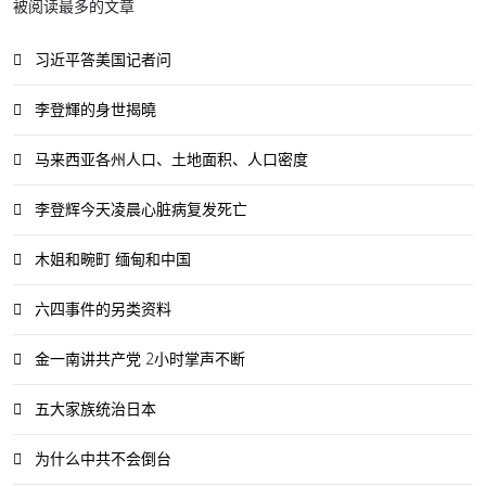
被阅读最多的文章
习近平答美国记者问
李登輝的身世揭曉
马来西亚各州人口、土地面积、人口密度
李登辉今天凌晨心脏病复发死亡
木姐和畹町 缅甸和中国
六四事件的另类资料
金一南讲共产党 2小时掌声不断
五大家族统治日本
为什么中共不会倒台