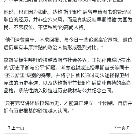
他说，也正因为如此，达维·斯里卸任后曾申请图书馆管理员
职位的经历，并非空穴来风，而是真实反映早期领袖“为国为
民、不恋权位、不谋私利”的高尚人格。
“他们清贫自守、不求回报，与今日一些追逐高官厚禄、退位
后仍享有丰厚津贴的政治人物形成强烈对比。”
拿督吴标生呼吁砂拉越政府与社会各界，正视孙伟瑄所提出
的“历史平衡与公平”问题，考虑追封或追授早期首长等同于
“丕显斯里”级别的殊荣，并将宁甘首长通过司法途径捍卫州
宪法的历史事迹，以及达维斯里首长卸任后简朴自持的高尚
品格，系统性纳入砂拉越历史教材与公共纪念空间。
“只有完整讲述砂拉越历史，才能真正建立一个团结、自信并
拥有历史根基的砂拉越人认同。”
上一篇文章: 砂华小非华裔生占40% . 砂董总促取消复级班政策
下一篇文章:
上一页
下一页