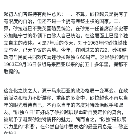
起初人们普遍持有两种意见：一、不算，砂拉越只是拥有了
有限度的自治，但还不是一个拥有完整主
权的国家。二、
算，砂拉越已不受英国殖民统治，在砂第一任首席部长史蒂
芬加隆宁甘的带领下由砂
人自己统治，在这层面上已是个独
立自主的政体。可是7年后的今天，对于1963年时砂拉越独
立与
否，已无争议的余地。今年，在刚过去的722，砂拉越
政府与民间共同欢庆喜迎砂拉越独立60周年。
这是砂拉越自
1963年9月16日参组马来西亚以来的前五十多年里，提都不
敢提的。
这变化之快之大，源于马来西亚的政治格局一变再变。在政
治版块和权力不断游移、重组的多变中，
砂拉越也不再以当
年的眼光看待自己，不再以当年的态度对待政治敌手和盟
友。“砂独立日”正好成
了砂拉越展现重新自我定位的舞台，
被赋予了凝聚砂独特情怀的魅力。简而言之，“砂独”是砂展
示
力量的“术语”，在公然自信中要表达的最重讯息是──砂正
在抬头。