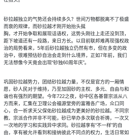
砂拉越独立的气势还会持续多久？世间万物都脱离不了极盛
而衰的规律，而砂拉越才刚开始抬头挻
胸，才开始争取和展现话语权，这势头刚往上走还没到顶，
距下坡道还有一段路，来日方长。以目前
联邦难再现强权政
治的局势看来，5年后砂拉越独立仍然有市，但在多变的政
治中，很难预估砂自治会
走到什么境界，正如7年前，我们
无法想像今天竟会出现“砂独60周年庆”。
巩固砂拉越势力，团结砂拉越力量，不仅是官方的一厢情
愿，砂人民对于维持，乃至加固砂的主权、
多元、自由与和
谐也有强烈的期望。今年722之夜，砂中区各基督宗派从八
方而来，汇集在卫理公会
福源堂旁的富雅各广场，众口同
心，合一祈求天父保佑砂拉越成为更美好的砂拉越。不同宗
教、宗派
合作并非不可能，砂已举办多次联合祈祷，一次又
一次地的学习和实践异中求同。砂拉越享有“不一
样”的自
由，享有被允许看到和接纳彼此不同点的权力，生活日常如