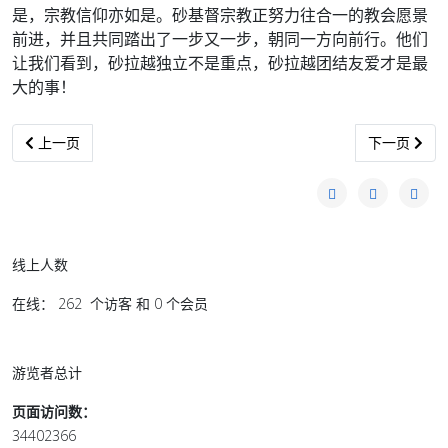
是，宗教信仰亦如是。砂基督宗
教正努力往合一的教会愿景
前进，并且共同踏出了一步又一步，朝同一方向前行。他们
让我们看到，
砂拉越独立不是重点，砂拉越团结友爱才是最
大的事！
上一篇文章: 东姑扎夫鲁：大马昌明经济：为下次工业腾飞奠定基础
下一篇文章:
上一页
下一页
线上人数
在线： 262 个访客 和 0 个会员
游览者总计
页面访问数：
34402366