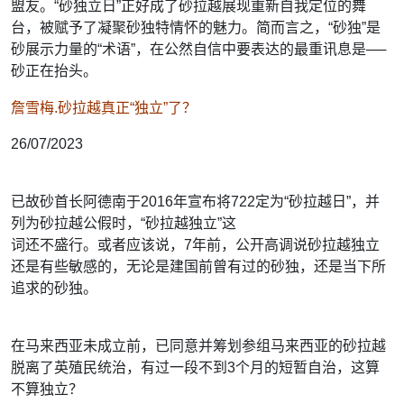
盟友。“砂独立日”正好成
了砂拉越展现重新自我定位的舞
台，被赋予了凝聚砂独特情怀的魅力。简而言之，“砂独”是
砂展示
力量的“术语”，在公然自信中要表达的最重讯息是──
砂正在抬头。
詹雪梅.砂拉越真正“独立”了？
26/07/2023
已故砂首长阿德南于2016年宣布将722定为“砂拉越日”，并
列为砂拉越公假时，“砂拉越独立”这
词还不盛行。或者应该说，7年前，公开高调说砂拉越独立
还是有些敏感的，无论是建国前曾有过的砂
独，还是当下所
追求的砂独。
在马来西亚未成立前，已同意并筹划参组马来西亚的砂拉越
脱离了英殖民统治，有过一段不到3个月的
短暂自治，这算
不算独立？