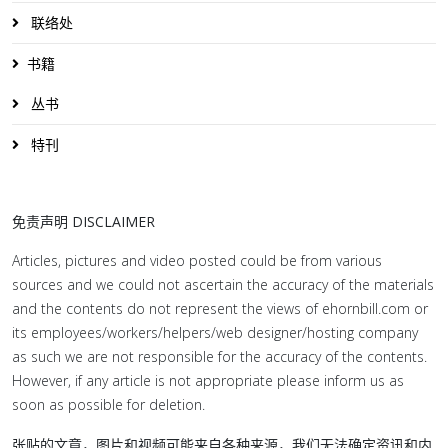
联络处
书籍
丛书
特刊
免责声明 DISCLAIMER
Articles, pictures and video posted could be from various
sources and we could not ascertain the accuracy of the materials
and the contents do not represent the views of ehornbill.com or
its employees/workers/helpers/web designer/hosting company
as such we are not responsible for the accuracy of the contents.
However, if any article is not appropriate please inform us as
soon as possible for deletion.
张贴的文章，图片和视频可能来自各种来源，我们无法确定资讯和内