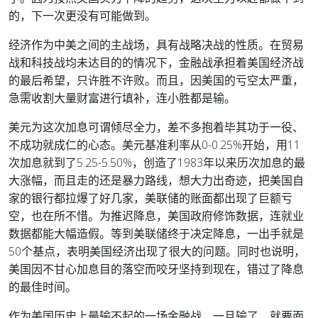
的，下一次更没有可能做到。
经济作为中美之间的主战场，具有战略决战的性质。在贸易
战和科技战均未达目的的情况下，金融战承担着美国经济战
的最后希望，只许胜不许败。而且，因美国的亏空太严重，
急需收割大量财富进行填补，连小胜都是输。
美元为这次加息可谓倾尽全力，差不多抱着毕其功于一役、
不成功就成仁的心态。美元基准利率从0-0.25%开始，用11
次加息就到了5.25-5.50%，创造了1983年以来历次加息的最
大涨幅，而且走的还是暴力路线，想大力出奇迹，把美国自
家的银行都拉爆了好几家，美联储的账面都出现了巨额亏
空，也在所不惜。为推迟降息，美国政府修饰数据，连就业
数据都能大幅造假。等到美联储终于决定降息，一出手就是
50个基点，表明美国经济出现了很大的问题。同时也说明，
美国因不甘心加息目的落空而咬牙坚持到现在，错过了降息
的最佳时间。
作为美国历史上最输不起的一场金融战，一旦输了，就要面