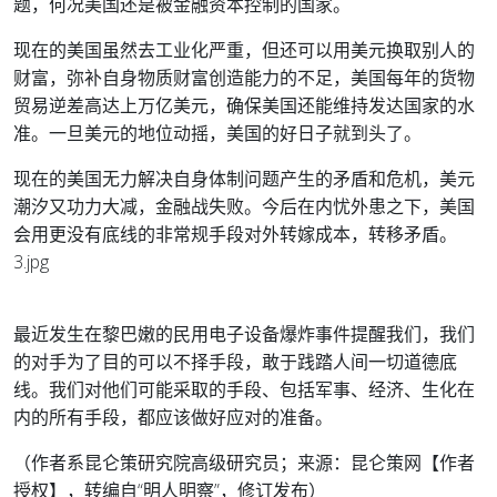
题，何况美国还是被金融资本控制的国家。
现在的美国虽然去工业化严重，但还可以用美元换取别人的
财富，弥补自身物质财富创造能力的不足，美国每年的货物
贸易逆差高达上万亿美元，确保美国还能维持发达国家的水
准。一旦美元的地位动摇，美国的好日子就到头了。
现在的美国无力解决自身体制问题产生的矛盾和危机，美元
潮汐又功力大减，金融战失败。今后在内忧外患之下，美国
会用更没有底线的非常规手段对外转嫁成本，转移矛盾。
3.jpg
最近发生在黎巴嫩的民用电子设备爆炸事件提醒我们，我们
的对手为了目的可以不择手段，敢于践踏人间一切道德底
线。我们对他们可能采取的手段、包括军事、经济、生化在
内的所有手段，都应该做好应对的准备。
（作者系昆仑策研究院高级研究员；来源：昆仑策网【作者
授权】，转编自“明人明察”，修订发布）