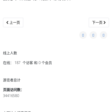
上一篇文章: 美媒：美国在亚洲不再拥有主导地位
下一篇文章:
上一页
下一页
线上人数
在线： 187 个访客 和 0 个会员
游览者总计
页面访问数：
34416580