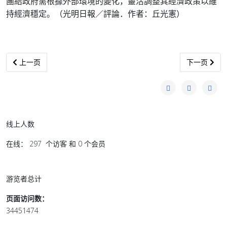
團結政府需根據外部環境的變化，靈活調整其經濟政策以維
持經濟穩定。（光明日報／評論．作者：丘光憲）
上一篇文章: 社评：世界经济的下一站仍看好中国
下一篇文章:
上一页
下一页
线上人数
在线： 297 个访客 和 0 个会员
游览者总计
页面访问数：
34451474