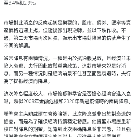
至3.4%和2.9%。
市場對此消息的反應起初是樂觀的，股市、債券、匯率等資
產價格迅速上揚，但隨後卻出現逆轉，並以下跌作收。不
過，第二天市場再次回彈，顯示出市場對降息的信號產生了
不同的解讀。
通常降息有兩種情況。一種是由於抗通脹見效，且經濟並未
陷入衰退，央行因此放鬆貨幣政策，這對市場來說是好消
息。而另一種情況則是經濟前景不佳甚至面臨衰退時，央行
為了提振經濟而降息。
這次降息幅度較大，市場懷疑聯準會是否擔心經濟會進入衰
退，類似2008年金融危機和2020年新冠疫情時的兩碼降息。
聯準會主席鮑威爾在會後強調，此次降息並非出於對衰退的
擔憂，而是為了確保經濟持續穩定發展。他提醒市場應重新
校正對降息的期望，認識到此次兩碼降息並非常態，並且強
調聯準會會在物價穩定的基礎上，促進最大的就業增長。