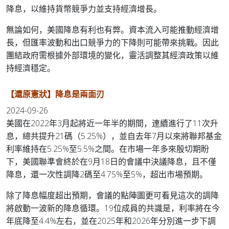
降息，以維持貨幣競爭力並支持經濟增長。
無論如何，美國降息有利也有弊。資本流入可能推動經濟增
長，但匯率波動和出口競爭力的下降則可能帶來挑戰。因此
團結政府需根據外部環境的變化，靈活調整其經濟政策以維
持經濟穩定。
【還原憲狀】降息是兩面刃
2024-09-26
美國在2022年3月起將近一年半的期間，連續進行了11次升
息，總共提升21碼（5.25%），並自去年7月以來將聯邦基金
利率維持在5.25%至5.5%之間。在市場一年多來殷切期盼
下，美國聯準會終於在9月18日的會議中決議降息，且不僅
降息，還一次性調降2碼至4.75%至5%，超出市場預期。
除了降息幅度超出預期，會議的點陣圖更可看見這次的調降
將啟動一波新的降息循環。19位成員的共識是，利率將在今
年底降至4.4%左右，並在2025年和2026年分別進一步下調