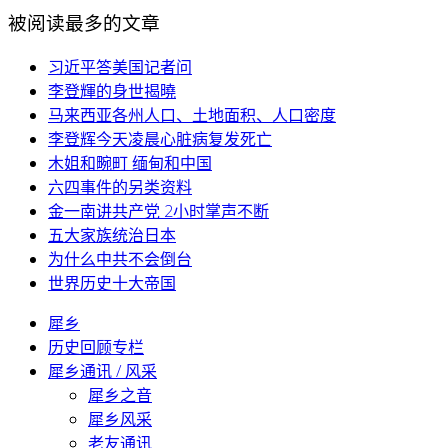
被阅读最多的文章
习近平答美国记者问
李登輝的身世揭曉
马来西亚各州人口、土地面积、人口密度
李登辉今天凌晨心脏病复发死亡
木姐和畹町 缅甸和中国
六四事件的另类资料
金一南讲共产党 2小时掌声不断
五大家族统治日本
为什么中共不会倒台
世界历史十大帝国
犀乡
历史回顾专栏
犀乡通讯 / 风采
犀乡之音
犀乡风采
老友通讯