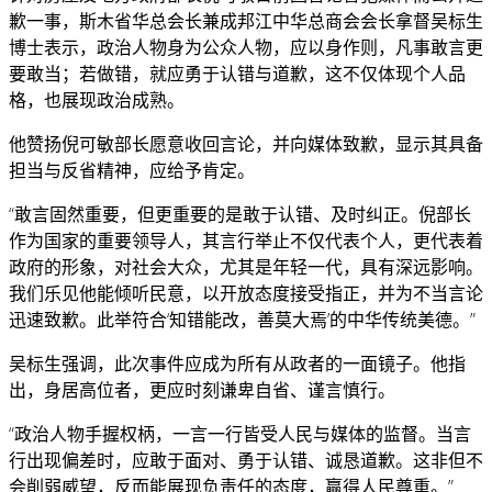
歉一事，斯木省华总会长兼成邦江中华总商会会长拿督吴标生
博士表示，政治人物身为公众人物，应以身作则，凡事敢言更
要敢当；若做错，就应勇于认错与道歉，这不仅体现个人品
格，也展现政治成熟。
他赞扬倪可敏部长愿意收回言论，并向媒体致歉，显示其具备
担当与反省精神，应给予肯定。
“敢言固然重要，但更重要的是敢于认错、及时纠正。倪部长
作为国家的重要领导人，其言行举止不仅代表个人，更代表着
政府的形象，对社会大众，尤其是年轻一代，具有深远影响。
我们乐见他能倾听民意，以开放态度接受指正，并为不当言论
迅速致歉。此举符合‘知错能改，善莫大焉’的中华传统美德。”
吴标生强调，此次事件应成为所有从政者的一面镜子。他指
出，身居高位者，更应时刻谦卑自省、谨言慎行。
“政治人物手握权柄，一言一行皆受人民与媒体的监督。当言
行出现偏差时，应敢于面对、勇于认错、诚恳道歉。这非但不
会削弱威望，反而能展现负责任的态度，赢得人民尊重。”