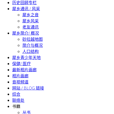
历史回顾专栏
犀乡通讯 / 风采
犀乡之音
犀乡风采
老友通讯
犀乡简介/ 概况
砂拉越地图
简介与概况
人口结构
犀乡青少年天地
保健/ 医疗
最新相片画廊
相片画廊
音视频道
网站 / BLOG 链接
综合
联络处
书籍
丛书