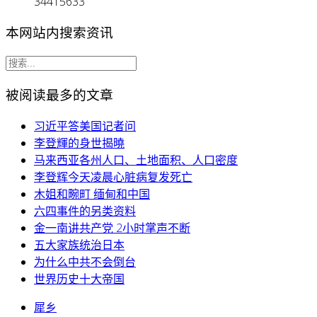
34415633
本网站内搜索资讯
被阅读最多的文章
习近平答美国记者问
李登輝的身世揭曉
马来西亚各州人口、土地面积、人口密度
李登辉今天凌晨心脏病复发死亡
木姐和畹町 缅甸和中国
六四事件的另类资料
金一南讲共产党 2小时掌声不断
五大家族统治日本
为什么中共不会倒台
世界历史十大帝国
犀乡