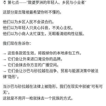
🧷 第七点——"致婆罗洲的年轻人、乡民与小业者"
这部分是吉隆坡最希望你听不懂的。
他们以为乡区人民不会读合约。
他们以为年轻人只关心抖音，不关心主权。
他们以为小商人太忙谋生，无暇看清结构性征服。
我们现在告诉你：
→ 这些条款若生效，将毁掉你的本地承包工作。
→ 它们会让外来进口淹没你的品牌。
→ 它们会抹去你方言的广播空间。
→ 它们会让沙巴与砂拉越在战争、贸易与能源决策中被法
律"隐形"。
当沙巴与砂拉越在法律上被隐形，我们在现实中就被"可有可
无"。
这就是不用开一枪就抹去一个民族的方式。