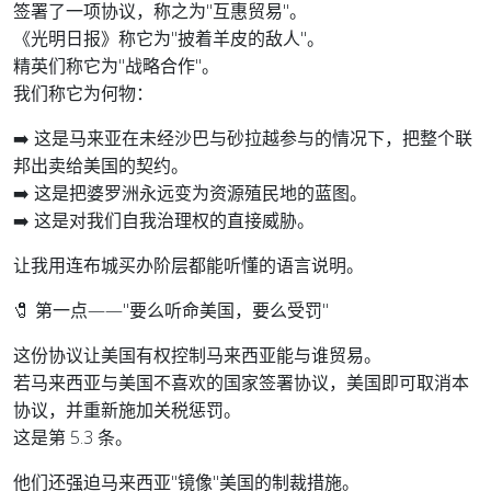
签署了一项协议，称之为"互惠贸易"。
《光明日报》称它为"披着羊皮的敌人"。
精英们称它为"战略合作"。
我们称它为何物：
➡️ 这是马来亚在未经沙巴与砂拉越参与的情况下，把整个联
邦出卖给美国的契约。
➡️ 这是把婆罗洲永远变为资源殖民地的蓝图。
➡️ 这是对我们自我治理权的直接威胁。
让我用连布城买办阶层都能听懂的语言说明。
🧷 第一点——"要么听命美国，要么受罚"
这份协议让美国有权控制马来西亚能与谁贸易。
若马来西亚与美国不喜欢的国家签署协议，美国即可取消本
协议，并重新施加关税惩罚。
这是第 5.3 条。
他们还强迫马来西亚"镜像"美国的制裁措施。