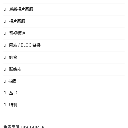
最新相片画廊
相片画廊
音视频道
网站 / BLOG 链接
综合
联络处
书籍
丛书
特刊
免责声明 DISCLAIMER