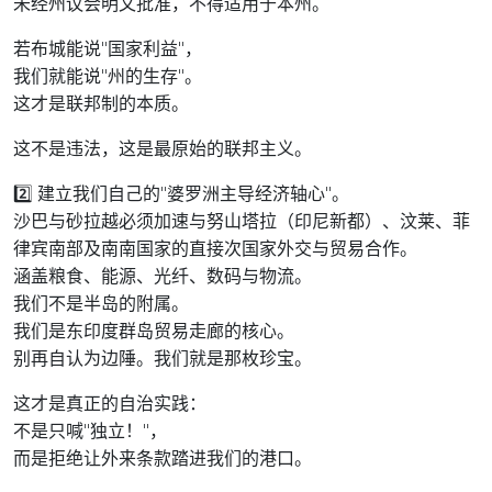
未经州议会明文批准，不得适用于本州。
若布城能说"国家利益"，
我们就能说"州的生存"。
这才是联邦制的本质。
这不是违法，这是最原始的联邦主义。
2️⃣ 建立我们自己的"婆罗洲主导经济轴心"。
沙巴与砂拉越必须加速与努山塔拉（印尼新都）、汶莱、菲
律宾南部及南南国家的直接次国家外交与贸易合作。
涵盖粮食、能源、光纤、数码与物流。
我们不是半岛的附属。
我们是东印度群岛贸易走廊的核心。
别再自认为边陲。我们就是那枚珍宝。
这才是真正的自治实践：
不是只喊"独立！"，
而是拒绝让外来条款踏进我们的港口。