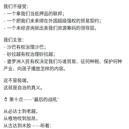
我们不接受：
– 一个拿我们当抵押品的联邦；
– 一个把我们未来绑在外国超级强权的贸易契约；
– 一个未经咨询就出卖我们资源筹码的领导层。
我们主张：
– 沙巴有权治理沙巴；
– 砂拉越有权治理砂拉越；
– 婆罗洲人民有权决定我们与谁贸易、征何种税、保护何种
产业、向孩子播放怎样的内容。
这不是极端，
这就是自治的真义。
🧷 第十点——"最后的战吼"
从必达士到老越，
从根地咬到加帛，
从古达到木胶——听着：