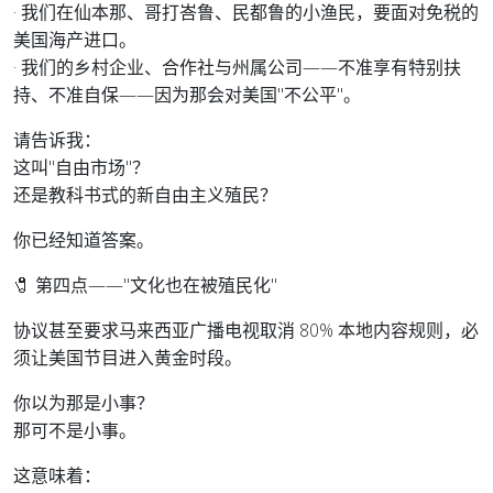
· 我们在仙本那、哥打峇鲁、民都鲁的小渔民，要面对免税的
美国海产进口。
· 我们的乡村企业、合作社与州属公司——不准享有特别扶
持、不准自保——因为那会对美国"不公平"。
请告诉我：
这叫"自由市场"？
还是教科书式的新自由主义殖民？
你已经知道答案。
🧷 第四点——"文化也在被殖民化"
协议甚至要求马来西亚广播电视取消 80% 本地内容规则，必
须让美国节目进入黄金时段。
你以为那是小事？
那可不是小事。
这意味着：