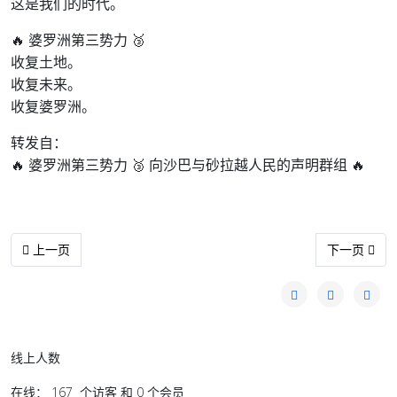
这是我们的时代。
🔥 婆罗洲第三势力 🥉
收复土地。
收复未来。
收复婆罗洲。
转发自：
🔥 婆罗洲第三势力 🥉 向沙巴与砂拉越人民的声明群组 🔥
上一篇文章: 台湾有事”发言符合政府见解 日相：不会撤回或取消
下一篇文章
上一页
下一页
线上人数
在线： 167 个访客 和 0 个会员