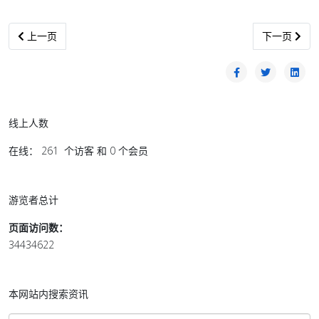
上一篇文章: 哲拉瓦：具误导性 敦马油气论背离砂史实
下一篇文章:
上一页
下一页
线上人数
在线： 261 个访客 和 0 个会员
游览者总计
页面访问数：
34434622
本网站内搜索资讯