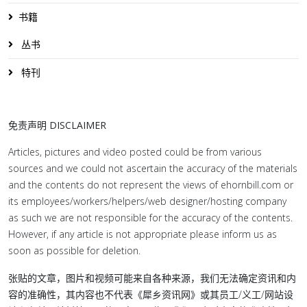
书籍
丛书
特刊
免责声明 DISCLAIMER
Articles, pictures and video posted could be from various
sources and we could not ascertain the accuracy of the materials
and the contents do not represent the views of ehornbill.com or
its employees/workers/helpers/web designer/hosting company
as such we are not responsible for the accuracy of the contents.
However, if any article is not appropriate please inform us as
soon as possible for deletion.
张贴的文章，图片和视频可能来自各种来源，我们无法确定资讯和内
容的准确性，其内容也不代表《犀乡资讯网》或其员工/义工/网站设