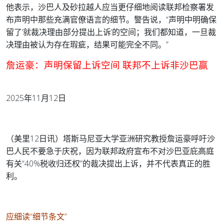
他表示，沙巴人及砂拉越人应当更仔细地阅读联邦检察署发
布声明中那些充满官僚语言的细节。
警告说，“声明中明确保
留了‘就裁决理由部分提出上诉’的空间；我们都知道，一旦裁
决理由被认为存在瑕疵，结果可能完全不同。”
詹运豪：声明保留上诉空间 联邦不上诉非沙巴赢
2025年11月12日
（美里12日讯）塔斯马尼亚大学亚洲研究教授詹运豪呼吁沙
巴人民不要急于庆祝，因为联邦政府宣布不对沙巴亚庇高庭
有关“40%税收归还权”的裁决提出上诉，并不代表真正的胜
利。
应细读“细节条文”