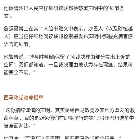
他促请沙巴人民应仔细研读联邦检察署声明中的“细节条
文”。
詹运豪博士在其个人脸书贴文中表示，沙巴人（以及砂拉越
人）应当更仔细地阅读联邦检察署发布声明中那些充满官僚
语言的细节。
他警告说，“声明中明确保留了‘就裁决理由部分提出上诉’的
空间；我们都知道，一旦裁决理由被认为存在瑕疵，结果可
能完全不同。”
西马政党救命稻草
“这份措辞谨慎的声明，其实是给西马政党及其地方盟友的‘救
命稻草’，目的是避免他们在即将举行的第17届沙巴州选举中
被全面淘汰。”
他直言：“若没有这份声明，所有西马政党都会玩完。”