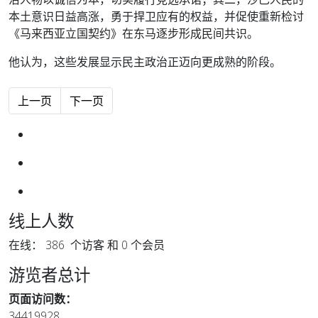
本土意识日益高涨，勇于捍卫应有的权益，并促使重新检讨
《马来西亚立国契约》在东马逐步形成民间共识。
他认为，这些发展显示民主政治正迈向更成熟的阶段。
上一篇文章: 吴标生：功绩不能掩盖贪腐 司法公正须凌驾一
下一篇文章: 美式神话，塌了
上一页
下一页
线上人数
在线： 386 个访客 和 0 个会员
游览者总计
页面访问数：
34419928