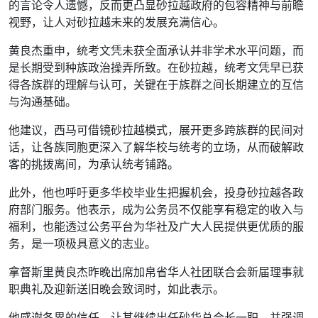
的言论令人遗憾，反而更凸显砂拉越政府的包容精神与前瞻
视野，让人对砂拉越未来的发展充满信心。
黄良杰重申，统考文凭未获全面承认并非学术水平问题，而
是长期受到种族政治操弄所致。在砂拉越，统考文凭早已获
得各族群的理解与认可，关键在于族群之间长期建立的互信
与沟通基础。
他建议，西马可借镜砂拉越模式，展开更多跨族群的民间对
话，让各族同胞更深入了解华校与统考的立场，从而破解政
客的挑拨离间，为承认统考铺路。
此外，他也呼吁更多华校毕业生把握机会，投身砂拉越各政
府部门服务。他表示，成为公务员不仅能享有稳定的收入与
福利，也能透过公务平台为华社及广大人民提供更优质的服
务，是一项极具意义的志业。
拿督斯里黄良杰昨晚出席加帛省华人社团联合会新届理事就
职典礼及迎新送旧晚会致词时，如此表示。
他感谢各界的信任，让其继续出任砂华总会长一职，并强调