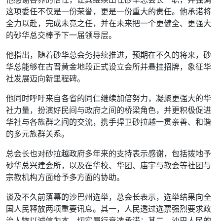
这项委任不仅是一份荣誉，更是一份重大的责任。他承诺将
全力以赴，完成未竟之任，并在未来把一个更健全、更强大
的砂华总交棒予下一届领导层。
他指出，随着砂华总会务持续推进，预期在不久的将来，砂
华总能够在古晋黄金地段正式设立会所并悬挂招牌，象征华
社发展迈向新里程碑。
他同时呼吁来自各省的同仁继续加倍努力，凝聚更强大的华
社力量，扮演好民间与政府之间的桥梁角色，并更积极促进
华社与各族群之间的交流，携手捍卫砂拉越一贯亲善、和谐
的多元族群关系。
总会长也对砂拉越政府多年来的支持表示感谢，包括拨地予
砂华总兴建会所，以及在华校、华团、庙宇与教会等社团与
宗教机构方面给予多方面的协助。
谈及不久前落幕的沙巴州选举，总会长表示，选举结果向全
国人民释放两项重要讯息。其一，人民透过选票强烈要求政
治人物以诚信为本，切实履行竞选承诺；其二，沙巴人民的