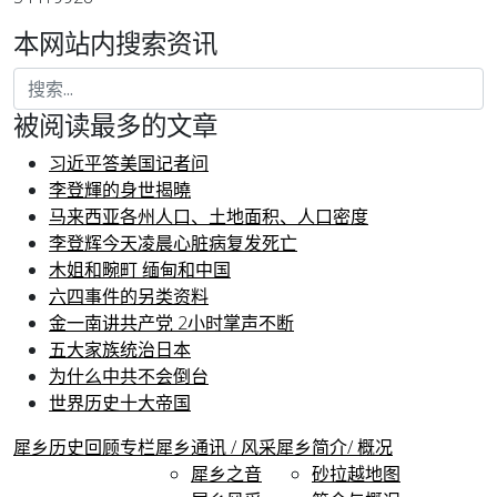
本网站内搜索资讯
被阅读最多的文章
习近平答美国记者问
李登輝的身世揭曉
马来西亚各州人口、土地面积、人口密度
李登辉今天凌晨心脏病复发死亡
木姐和畹町 缅甸和中国
六四事件的另类资料
金一南讲共产党 2小时掌声不断
五大家族统治日本
为什么中共不会倒台
世界历史十大帝国
犀乡
历史回顾专栏
犀乡通讯 / 风采
犀乡简介/ 概况
犀乡之音
砂拉越地图