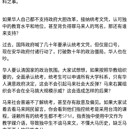
料之事。
如果华人自己都不支持政府大胆改革，接纳统考文凭，认可独
中的教育水平和地位，甚至背负得罪马来人的骂名，那还有谁
来支持？
过去，国阵政府喊了几十年要承认统考文凭，但仅是口号，
现在安华政府付诸行动了，打破数十年的政治僵局，华人也在
吵。
华人要认清国家的政治氛围。大家试想想，如果按照华教组织
要的，全面承认统考，统考生可以申请所有大学科系，只有华
人满意政府决定，这会不会引起马来社会大反弹？马来右翼组
织会不会在全马搞大规模示威？这会造成怎样的后果？
马来社会普遍不了解统考，甚至存有敌意及偏见。如果大家试
着去看马来网民留言，你会看到他们指控统考是采用台湾的课
程，诬赖所有的统考生都不考SPM，指责独中使用中文作为
教学媒介语，导致独中生不谙马来文，不懂大马历史，缺乏马