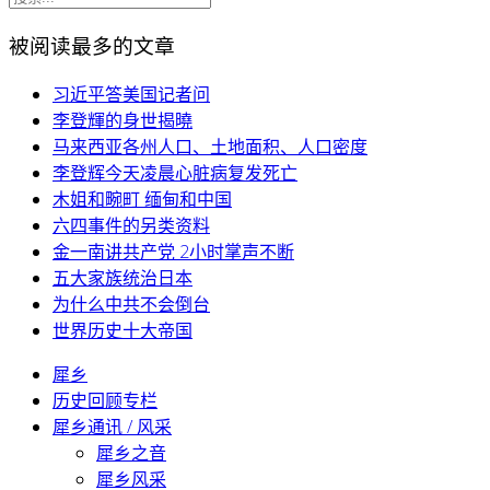
被阅读最多的文章
习近平答美国记者问
李登輝的身世揭曉
马来西亚各州人口、土地面积、人口密度
李登辉今天凌晨心脏病复发死亡
木姐和畹町 缅甸和中国
六四事件的另类资料
金一南讲共产党 2小时掌声不断
五大家族统治日本
为什么中共不会倒台
世界历史十大帝国
犀乡
历史回顾专栏
犀乡通讯 / 风采
犀乡之音
犀乡风采