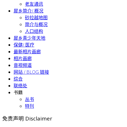
老友通讯
犀乡简介/ 概况
砂拉越地图
简介与概况
人口结构
犀乡青少年天地
保健/ 医疗
最新相片画廊
相片画廊
音视频道
网站 / BLOG 链接
综合
联络处
书籍
丛书
特刊
免责声明 Disclaimer