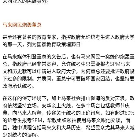
来西亚人的民族身分。
马来网民炮轰董总
甚至还有著名的教育专家，指控政府允许统考生进入政府大学
的那一天，列为国家教育政策埋葬日！
在马来媒体刊登董总的文告后，也有马来网民一窝蜂的炮轰董
总，指政府已经非常宽容，允许统考生只需要报考SPM马来
文和历史就可以申请进入政府大学，为何董总还要批评政府设
下过多的限制。并质问，董总宁可要破坏国家团结，也坚持要
政府承认统考。
在这样的保守环境下，加上马来社会排山倒海的反对声浪，政
府依然坚持立场。安华亲上火线，在多个场合包括教师节庆
典，向马来人解释，传递关于统考的正确讯息，如有超过80%
的统考生报考SPM，华教组织领袖使用马来文跟他交谈，而
且，独中课程包括马来文和大马历史，希望民众尤其马来人减
少对统考的误解。