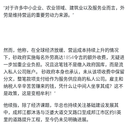
“对于许多中小企业、农业领域、建筑业以及服务业而言，外
劳是维持营运的重要劳动力来源。”
然而，他称，在全球经济放缓、营运成本持续上升的情况
下，砂政府实施每名外劳高达1854令吉的额外收费，无疑进
一步加重企业负担。况且这笔钱不是缴入政府国库，而是流
入私人公司账户。 砂政府本身也承认，未从该项收费中保留
分文，整笔款项支付给作为服务供应商的私人公司。雇主和
纳税人辛辛苦苦赚来的钱，凭什么让中间人坐享其成？这不
是政策，这是变相牟利！”
他续指，除了经济课题，华总也持续关注基础建设发展其
中，成邦江都沐洛与泛婆大道交叉路口至成邦江市区约8英
里的道路提升工程，至今仍未见明确进展。