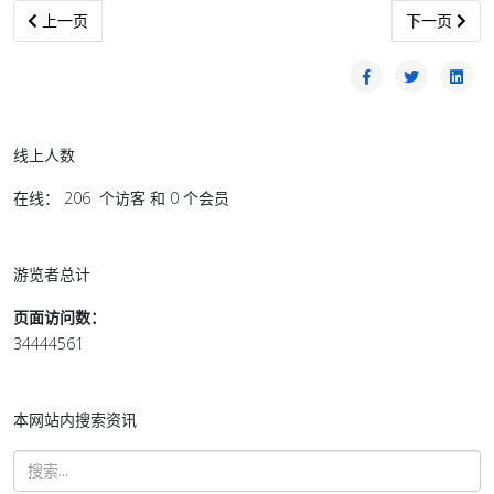
上一篇文章: 肯雅兰党：出产丰富石油与天然气 燃油定价权应逐步归
下一篇文章:
上一页
下一页
线上人数
在线： 206 个访客 和 0 个会员
游览者总计
页面访问数：
34444561
本网站内搜索资讯