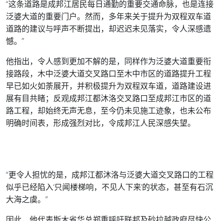
“这条道路是成邦江居民每日通勤的重要交通命脉，也是连接
泛婆大道的重要门户。然而，多年来关于提升为双程双车道
道路的建议与呼声不断提出，却迟迟未见落实，令人深感遗
憾。”
他指出，令人感到更加不解的是，同样作为泛婆大道重要衔
接路段，木中泛婆大道交叉路口至木中市区的道路提升工程
早已如火如荼展开，并积极提升为双程双车道，道路建设进
展有目共睹；反观成邦江都沐洛交叉路口至成邦江市区的道
路工程，却始终无声无息，至今仍未见施工迹象，也未公布
明确时间表，形成强烈对比，令成邦江人民深感失望。
“更令人担忧的是，成邦江都沐洛与泛婆大道交叉路口的工程
似乎已经陷入‘只闻楼梯响，不见人下来’的状态，甚至有石沉
大海之虞。”
因此，他代表斯木省华总郑重呼吁联邦及砂拉越政府尽快公