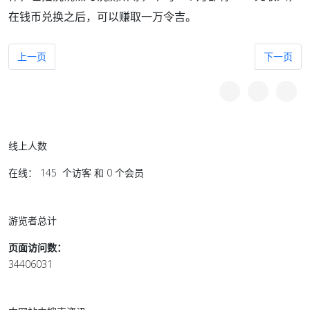
在钱币兑换之后，可以赚取一万令吉。
上一篇文章: 关注一枝独秀的火箭
下一篇文章
上一页
下一页
线上人数
在线： 145 个访客 和 0 个会员
游览者总计
页面访问数：
34406031