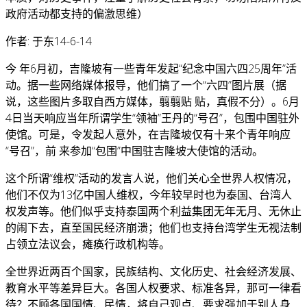
政府活动都支持的偏激思维）
作者: 于东14-6-14
今 年6月初，吉隆坡有一些青年发起“纪念中国六四25周年”活
动。据一些网络媒体报导，他们搞了一个“六四”图片展（据
说，这些图片多取自西方媒体，翦翦贴 贴，真假不分）。6月
4日当天响应当年所谓学生“领袖”王丹的“号召”，包围中国驻外
使馆。可是，令发起人意外，在吉隆坡仅有十来个青年响应
“号召”，前 来参加“包围”中国驻吉隆坡大使馆的活动。
这个所谓“维权”活动的发言人说，他们关心全世界人权情况，
他们不仅为13亿中国人维权，今年较早时也为泰国、台湾人
权发声等。他们似乎支持泰国两个利益集团无年无月、无休止
的闹下去，直至国民经济崩溃；他们也支持台湾学生无视法制
占领立法议会，瘫痪行政机构等。
全世界近两百个国家，民族结构、文化历史、社会经济发展、
教育水平等差异巨大。各国人权要求、标准各异，那可一律看
待？不顾各国国情、民情，将自己观点、要求强加于别人身