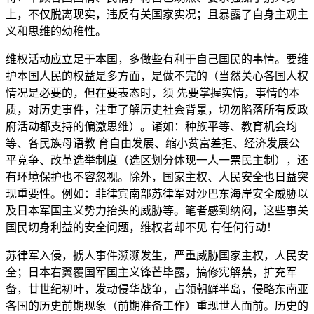
上，不仅脱离现实，违反有关国家实况；且暴露了自身主观主
义和思维的幼稚性。
维权活动应立足于本国，多做些有利于自己国民的事情。要维
护本国人民的权益是多方面，是做不完的（当然关心各国人权
情况是必要的，但在要表态时，须 先要掌握实情，事情的本
质，对历史事件，注重了解历史社会背景，切勿陷落所有反政
府活动都支持的偏激思维）。诸如：种族平等、教育机会均
等、各民族母语教 育自由发展、缩小贫富差拒、经济发展公
平竞争、改革选举制度（选区划分体现一人一票民主制），还
有环境保护也不容忽视。除外，国家主权、人民安全也日益突
现重要性。例如：菲律宾南部苏律军对沙巴东海岸安全威胁以
及日本军国主义势力抬头的威胁等。笔者感到纳闷，这些事关
国民切身利益的安全问题，维权者却不见 有任何行动！
苏律军入侵，掳人事件濒濒发生，严重威胁国家主权，人民安
全；日本右翼覆国军国主义锋芒毕露，搞修宪解禁，扩充军
备，廿世纪初叶，发动侵华战争，占领朝鲜半岛，侵略东南亚
各国的历史前期现象（前期准备工作）重现世人面前。历史的