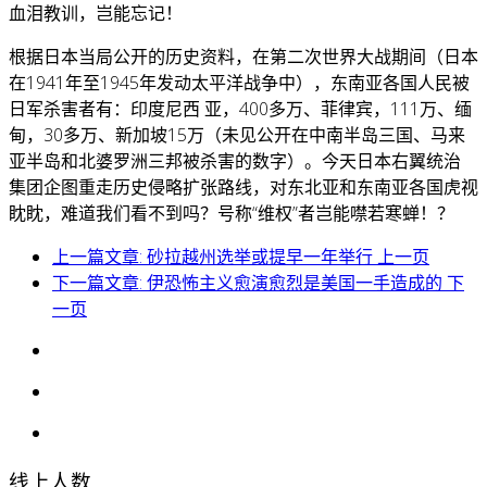
血泪教训，岂能忘记！
根据日本当局公开的历史资料，在第二次世界大战期间（日本
在1941年至1945年发动太平洋战争中），东南亚各国人民被
日军杀害者有：印度尼西 亚，400多万、菲律宾，111万、缅
甸，30多万、新加坡15万（未见公开在中南半岛三国、马来
亚半岛和北婆罗洲三邦被杀害的数字）。今天日本右翼统治
集团企图重走历史侵略扩张路线，对东北亚和东南亚各国虎视
眈眈，难道我们看不到吗？号称“维权”者岂能噤若寒蝉！？
上一篇文章: 砂拉越州选举或提早一年举行
上一页
下一篇文章: 伊恐怖主义愈演愈烈是美国一手造成的
下
一页
线上人数