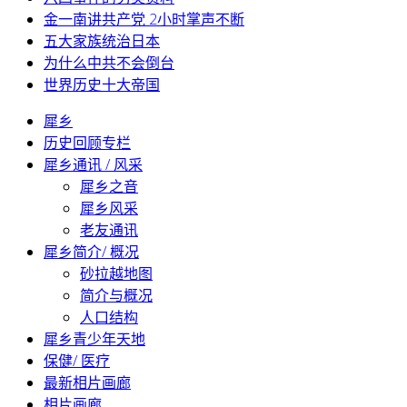
金一南讲共产党 2小时掌声不断
五大家族统治日本
为什么中共不会倒台
世界历史十大帝国
犀乡
历史回顾专栏
犀乡通讯 / 风采
犀乡之音
犀乡风采
老友通讯
犀乡简介/ 概况
砂拉越地图
简介与概况
人口结构
犀乡青少年天地
保健/ 医疗
最新相片画廊
相片画廊