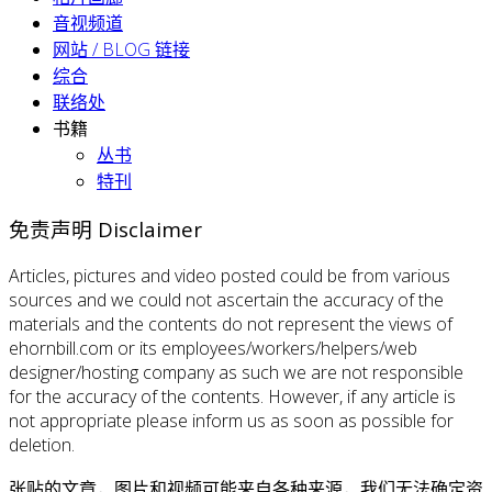
音视频道
网站 / BLOG 链接
综合
联络处
书籍
丛书
特刊
免责声明 Disclaimer
Articles, pictures and video posted could be from various
sources and we could not ascertain the accuracy of the
materials and the contents do not represent the views of
ehornbill.com or its employees/workers/helpers/web
designer/hosting company as such we are not responsible
for the accuracy of the contents. However, if any article is
not appropriate please inform us as soon as possible for
deletion.
张贴的文章，图片和视频可能来自各种来源，我们无法确定资